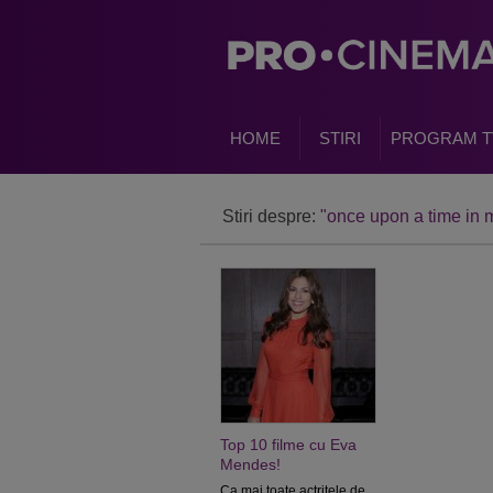
HOME
STIRI
PROGRAM T
Stiri despre:
"once upon a time in 
Top 10 filme cu Eva
Mendes!
Ca mai toate actritele de