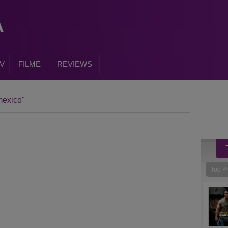
V
FILME
REVIEWS
mexico"
Top P