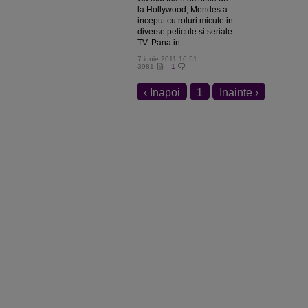
la Hollywood, Mendes a
inceput cu roluri micute in
diverse pelicule si seriale
TV. Pana in ...
7 iunie 2011 16:51
3981
1
‹ Inapoi
1
Inainte ›