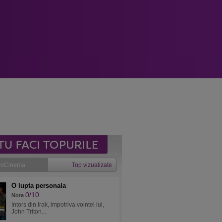
roCinema
Top vizualizate
O lupta personala
0/10
Nota
Intors din Irak, impotriva vointei lui,
John Triton...