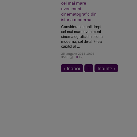
cel mai mare
eveniment
cinematografic din
istoria moderna
Considerat de unii drept
cel mai mare eveniment
cinematografic din istoria
moderna, cel de-al 7-lea
capitol al ...
25 ianuarie 2013 10:03
3560
0
‹ Inapoi
1
Inainte ›