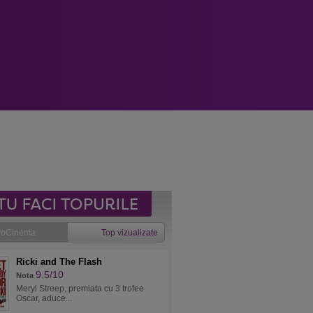
roCinema
Top vizualizate
Ricki and The Flash
9.5/10
Nota
Meryl Streep, premiata cu 3 trofee
Oscar, aduce...