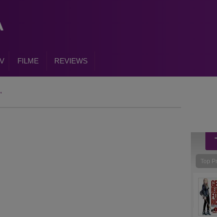
V
FILME
REVIEWS
"
Top P