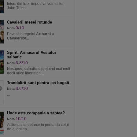
Intors din Irak, impotriva vointei lui,
John Triton...
Cavalerii mesei rotunde
0/10
Nota
Povestea regelui
Arthur
si a
Cavalerilor...
Spirit: Armasarul Vestului
salbatic
6.8/10
Nota
Nesupus, salbatic si pretuind mai mult
decit orice libertatea....
Trandafirii sunt pentru cei bogati
8.6/10
Nota
...
Unde este compania a saptea?
10/10
Nota
Actiunea se petrece in perioada celui
de-al doilea...