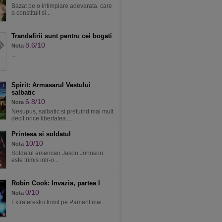
Bazat pe o intimplare adevarata, care
a constituit si...
Trandafirii sunt pentru cei bogati
8.6/10
Nota
...
Spirit: Armasarul Vestului
salbatic
6.8/10
Nota
Nesupus, salbatic si pretuind mai mult
decit orice libertatea....
Printesa si soldatul
10/10
Nota
Soldatul american Jason Johnson
este trimis intr-o...
Robin Cook: Invazia, partea I
0/10
Nota
Extraterestrii trimit pe Pamant mai...