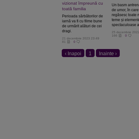
vizionat împreună cu
Un basm antrena
toată familia
de umor, în care
regăsesc toate 
Perioada sărbătorilor de
teme și element
iarnă va fi cu filme bune
spectaculoase al
de urmărit alături de cei
dragi.
25 decembrie 202
166
0
21 decembrie 2023 23:49
81
0
‹ Inapoi
1
Inainte ›