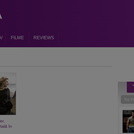
V
FILME
REVIEWS
Top P
er,
tală în