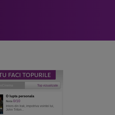
roCinema
Top vizualizate
O lupta personala
0/10
Nota
Intors din Irak, impotriva vointei lui,
John Triton...