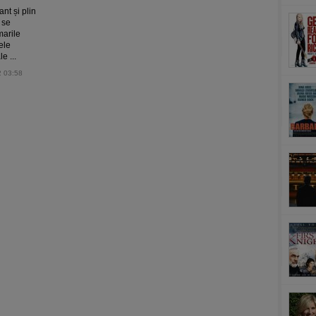
nt și plin
 se
marile
ele
e ...
2 03:58