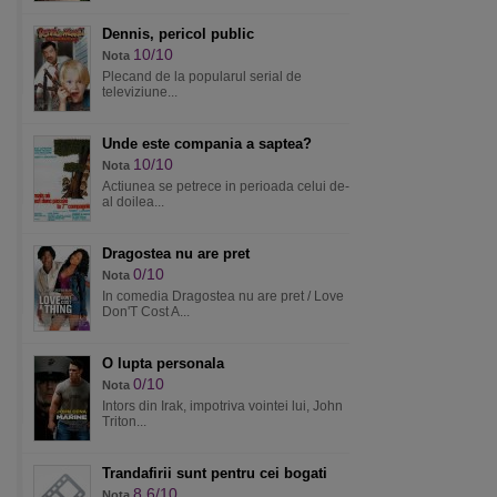
Dennis, pericol public
10/10
Nota
Plecand de la popularul serial de
televiziune...
Unde este compania a saptea?
10/10
Nota
Actiunea se petrece in perioada celui de-
al doilea...
Dragostea nu are pret
0/10
Nota
In comedia Dragostea nu are pret / Love
Don'T Cost A...
O lupta personala
0/10
Nota
Intors din Irak, impotriva vointei lui, John
Triton...
Trandafirii sunt pentru cei bogati
8.6/10
Nota