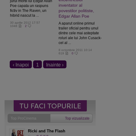
jurul mortii lui Edgar Allan
inventator al
Poe capata un raspuns
povestilor politiste,
fictiv in The Raven, un
hibrid nascut la ...
Edgar Allan Poe
30 aprilie 2012 17:57
A aparut online primul
1048
2
trailer oficial pentru unul
dintre cele mai asteptate
roluri ale lui John Cusack-
cel al ...
8 octombrie 2011 10:14
619
0
‹ Inapoi
1
Inainte ›
Top ProCinema
Top vizualizate
Ricki and The Flash