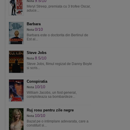
9.5/10
Nota
Meryl Streep, premiata cu 3 trofee Oscar,
aduce...
Barbara
0/10
Nota
Barbara este o doctorita din Berlinul de
Est al...
Steve Jobs
8.5/10
Nota
Steve Jobs, filmul regizat de Danny Boyle
si scris...
Conspiratia
10/10
Nota
William Jacobs, un fost general,
comploteaza sa bombardeze...
Ruj rosu pentru zile negre
10/10
Nota
Bazat pe o intimplare adevarata, care a
constituit si...