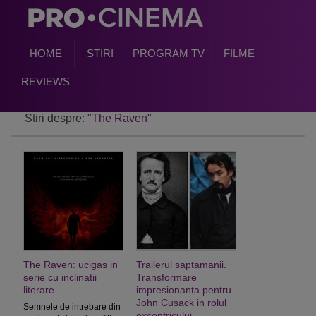
HOME
STIRI
PROGRAM TV
FILME
REVIEWS
Stiri despre:
"The Raven"
The Raven: ucigas in
Trailerul saptamanii.
serie cu inclinatii
Transformare
literare
impresionanta pentru
John Cusack in rolul
Semnele de intrebare din
excentricului