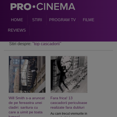
HOME
STIRI
PROGRAM TV
FILME
REVIEWS
Stiri despre:
"top cascadorii"
Will Smith s-a aruncat
Fara frica! 13
de pe fereastra unei
cascadorii periculoase
cladiri: saritura cu
realizate fara dubluri
care a uimit pe toata
Au cam trecut vremurile in
lumea!