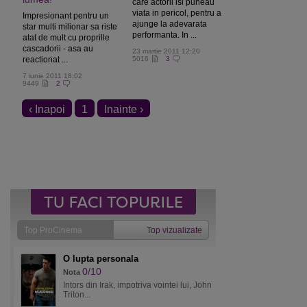
care actorii isi puneau
viata in pericol, pentru a
Impresionant pentru un
ajunge la adevarata
star multi milionar sa riste
performanta. In ...
atat de mult cu proprille
cascadorii - asa au
23 martie 2011 12:20
reactionat ...
5016
3
7 iunie 2011 18:02
9449
2
‹ Inapoi
1
Inainte ›
Top ProCinema
Top vizualizate
O lupta personala
0/10
Nota
Intors din Irak, impotriva vointei lui, John
Triton...