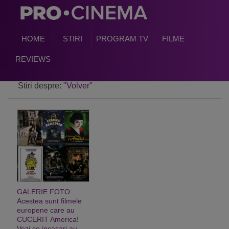
HOME
STIRI
PROGRAM TV
FILME
REVIEWS
Stiri despre:
"Volver"
GALERIE FOTO:
Acestea sunt filmele
europene care au
CUCERIT America!
Vezi ce incasari au