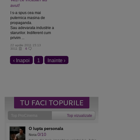
avut!
I s-a spus cea mai
puternica masina de
propaganda.
Sau adevarata industrie a
starurilor. Indiferent cum
privim ...
22 aprilie 2011 15:13
3011
6
‹ Inapoi
1
Inainte ›
Top ProCinema
Top vizualizate
O lupta personala
0/10
Nota