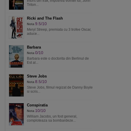
Intors din Irak, impotriva vointei lui, John
Triton...
Ricki and The Flash
9.5/10
Nota
Meryl Streep, premiata cu 3 trofee Oscar,
aduce...
Barbara
0/10
Nota
Barbara este o doctorita din Berlinul de
Est al...
Steve Jobs
8.5/10
Nota
Steve Jobs, filmul regizat de Danny Boyle
si scris...
Conspiratia
10/10
Nota
William Jacobs, un fost general,
comploteaza sa bombardeze...