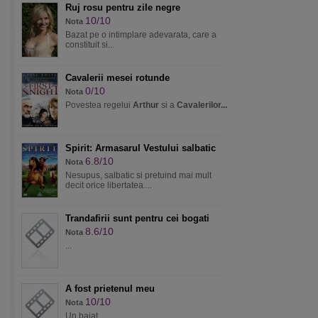
Ruj rosu pentru zile negre
10/10
Nota
Bazat pe o intimplare adevarata, care a
constituit si...
Cavalerii mesei rotunde
0/10
Nota
Povestea regelui
Arthur
si a
Cavalerilor...
Spirit: Armasarul Vestului salbatic
6.8/10
Nota
Nesupus, salbatic si pretuind mai mult
decit orice libertatea....
Trandafirii sunt pentru cei bogati
8.6/10
Nota
...
A fost prietenul meu
10/10
Nota
Un baiat...