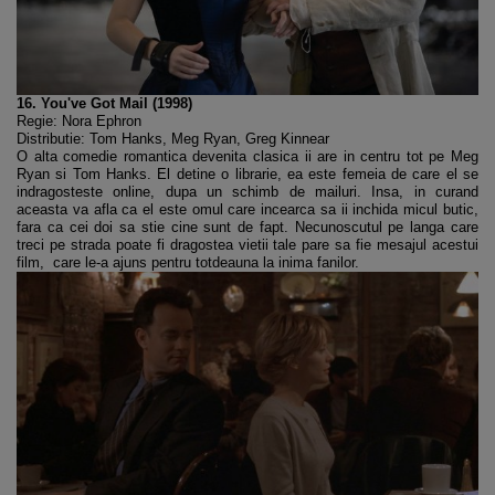
16. You've Got Mail (1998)
Regie: Nora Ephron
Distributie: Tom Hanks, Meg Ryan, Greg Kinnear
O alta comedie romantica devenita clasica ii are in centru tot pe Meg
Ryan si Tom Hanks. El detine o librarie, ea este femeia de care el se
indragosteste online, dupa un schimb de mailuri. Insa, in curand
aceasta va afla ca el este omul care incearca sa ii inchida micul butic,
fara ca cei doi sa stie cine sunt de fapt. Necunoscutul pe langa care
treci pe strada poate fi dragostea vietii tale pare sa fie mesajul acestui
film, care le-a ajuns pentru totdeauna la inima fanilor.