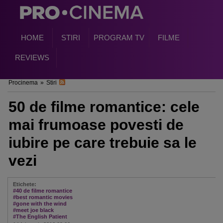
HOME
STIRI
PROGRAM TV
FILME
REVIEWS
Procinema
»
Stiri
50 de filme romantice: cele
mai frumoase povesti de
iubire pe care trebuie sa le
vezi
Etichete:
#40 de filme romantice
#best romantic movies
#gone with the wind
#meet joe black
#The English Patient