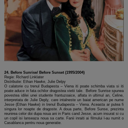
24. Before Sunrise/ Before Sunset (1995/2004)
Regie: Richard Linklater
Distributie: Ethan Hawke, Julie Delpy
O calatorie cu trenul Budapesta – Viena iti poate schimba viata si iti
poate aduce in fata ochilor dragostea vietii tale. Before Sunrise spunea
povestea idilei unei studente frantuzoaice, aflata in ultimul an, Celine,
interpretata de Julie Deply, care intalneste un baiat american pe nume
Jesse (Ethan Hawke) in trenul Budapesta – Viena. Aceasta ar putea fi
singura lor noapte de dragoste. A doua parte, Before Sunse, prezinta
reunirea celor doi dupa noua ani in Paris cand Jesse, acum insurat si cu
un copil isi lanseaza noua sa carte. Fanii inraiti ai filmului l-au numit o
Casablanca pentru noua generatie.