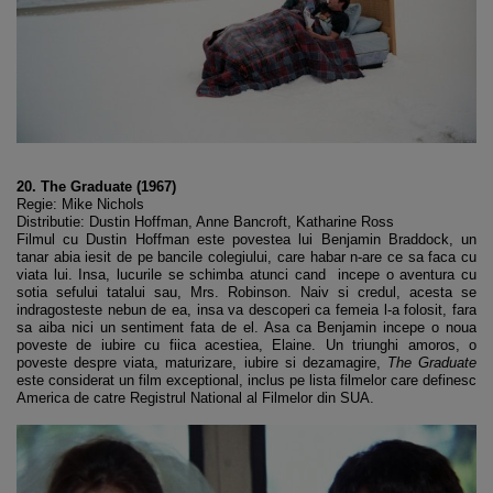
20. The Graduate (1967)
Regie: Mike Nichols
Distributie: Dustin Hoffman, Anne Bancroft, Katharine Ross
Filmul cu Dustin Hoffman este povestea lui Benjamin Braddock, un
tanar abia iesit de pe bancile colegiului, care habar n-are ce sa faca cu
viata lui. Insa, lucurile se schimba atunci cand incepe o aventura cu
sotia sefului tatalui sau, Mrs. Robinson. Naiv si credul, acesta se
indragosteste nebun de ea, insa va descoperi ca femeia l-a folosit, fara
sa aiba nici un sentiment fata de el. Asa ca Benjamin incepe o noua
poveste de iubire cu fiica acestiea, Elaine. Un triunghi amoros, o
poveste despre viata, maturizare, iubire si dezamagire,
The Graduate
este considerat un film exceptional, inclus pe lista filmelor care definesc
America de catre Registrul National al Filmelor din SUA.