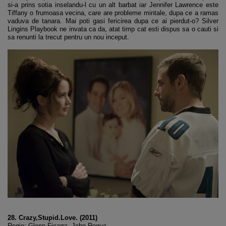
si-a prins sotia inselandu-l cu un alt barbat iar Jennifer Lawrence este
Tiffany o frumoasa vecina, care are probleme mintale, dupa ce a ramas
vaduva de tanara. Mai poti gasi fericirea dupa ce ai pierdut-o? Silver
Lingins Playbook ne invata ca da, atat timp cat esti dispus sa o cauti si
sa renunti la trecut pentru un nou inceput.
28. Crazy,Stupid.Love. (2011)
Regie: Glenn Ficarra, John Requa