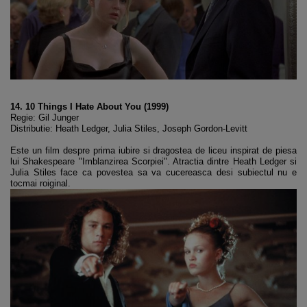
14. 10 Things I Hate About You (1999)
Regie: Gil Junger
Distributie: Heath Ledger, Julia Stiles, Joseph Gordon-Levitt
Este un film despre prima iubire si dragostea de liceu inspirat de piesa
lui Shakespeare "Imblanzirea Scorpiei". Atractia dintre Heath Ledger si
Julia Stiles face ca povestea sa va cucereasca desi subiectul nu e
tocmai roiginal.