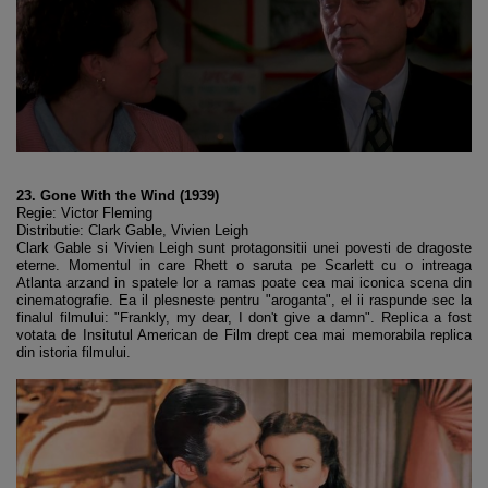
23. Gone With the Wind (1939)
Regie: Victor Fleming
Distributie: Clark Gable, Vivien Leigh
Clark Gable si Vivien Leigh sunt protagonsitii unei povesti de dragoste
eterne. Momentul in care Rhett o saruta pe Scarlett cu o intreaga
Atlanta arzand in spatele lor a ramas poate cea mai iconica scena din
cinematografie. Ea il plesneste pentru "aroganta", el ii raspunde sec la
finalul filmului: "Frankly, my dear, I don't give a damn". Replica a fost
votata de Insitutul American de Film drept cea mai memorabila replica
din istoria filmului.