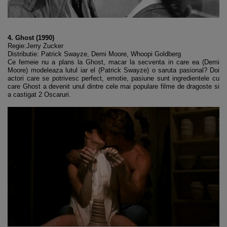
4. Ghost (1990)
Regie:Jerry Zucker
Distributie: Patrick Swayze, Demi Moore, Whoopi Goldberg
Ce femeie nu a plans la Ghost, macar la secventa in care ea (Demi
Moore) modeleaza lutul iar el (Patrick Swayze) o saruta pasional? Doi
actori care se potrivesc perfect, emotie, pasiune sunt ingredientele cu
care Ghost a devenit unul dintre cele mai populare filme de dragoste si
a castigat 2 Oscaruri.