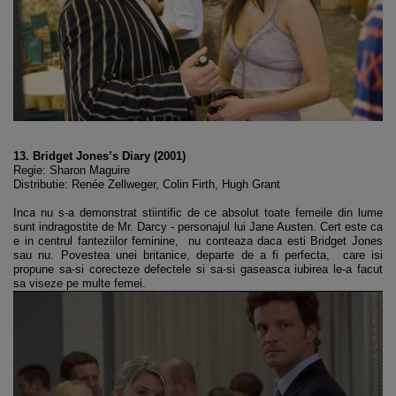
13. Bridget Jones’s Diary (2001)
Regie: Sharon Maguire
Distributie: Renée Zellweger, Colin Firth, Hugh Grant
Inca nu s-a demonstrat stiintific de ce absolut toate femeile din lume
sunt indragostite de Mr. Darcy - personajul lui Jane Austen. Cert este ca
e in centrul fanteziilor feminine, nu conteaza daca esti Bridget Jones
sau nu. Povestea unei britanice, departe de a fi perfecta, care isi
propune sa-si corecteze defectele si sa-si gaseasca iubirea le-a facut
sa viseze pe multe femei.