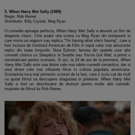
5. When Harry Met Sally (1989)
Regie: Rob Reiner
Distributie: Billy Crystal, Meg Ryan
O comedie aproape perfecta,
When Harry Met Sally
a devenit un film de
dragoste clasic. Cine poate uita scena cu Meg Ryan din restaurant in
care mima un orgasm sau replica "I'm having what she's having", care a
fost inclusa de Institutul American de Film in topul celor mai amuzante
replici din toate timpurile. Nora Ephron, femeia din spatele unor alte
comedii clasice ca
Sleepless in Seattle
sau
You've Got Mail
, a primit o
nominalizare pentru scenariu. Si azi, la 24 de ani de la premiera,
When
Harry Met Sally
este una dintre cele mai iubite comedii romantice, dar si
unul dintre cele mai influente filme in cultura populara americana.
Scenarista inca mai primeste scrisori de la fani, care ii scriu cat de mult
i-a ajutat filmul sa descopere dragostea in prietenie.
When Harry Met
Sally
a fost un deschizator de drumuri pentru multe alte comedii,
inspirate de filmul lui Rob Reiner.