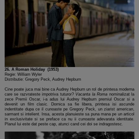
26. A Roman Holiday (1953)
Regie: William Wyler
Distributie: Gregory Peck, Audrey Hepburn
Cine poate juca mai bine ca Audrey Hepburn un rol de printesa moderna
care se razvrateste impotriva tuturor?
Vacanta la Roma
nominalizat la
zece Premii Oscar, i-a adus lui Audrey Hepburn premiul Oscar si a
devenit un film clasic. Dornica sa fie libera, printesa isi ascunde
indentitate dupa ce il cunoaste pe Gregory Peck, un ziarist american,
sarmant si intelient. Insa, acesta planuieste sa puna mana pe un articol
in exclusivitate si se preface ca nu ii cunoaste adevarata identitate.
Planul lui este dat peste cap, atunci cand cei doi se indragostesc.