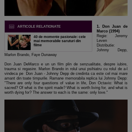
1. Don Juan de
ARTICOLE RELATIONATE
Marco (1994)
Regie: Jeremy
40 de momente pasionale: cele
Leven
mai memorabile saruturi din
filme
Distributie:
Johnny Depp,
Marlon Brando, Faye Dunaway
Don Juan DeMarco e un un film plin de senzualitate, despre iubire,
trauma si regasire. Marlon Brando in rolul unui psihiatru cu rolul de a-l
vindeca pe Don Juan - Johnny Depp de credinta ca este cel mai mare
amant din toate timpurile. Ramane memorabila replica lui Johnny Depp:
"There are only four questions of value in life, Don Octavio: What is
sacred? Of what is the spirit made? What is worth living for, and what is
worth dying for? The answer to each is the same: only love."