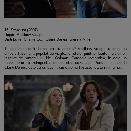
15. Stardust (2007)
Regie: Matthew Vaughn
Distributie: Charlie Cox, Claire Danes, Sienna Miller
Te poti indragosti de o stea...la propriu? Matthew Vaughn a creat un
univers fascinant, populat de vrajitoare, stele, printi si foarte mult umor,
inspirat de romanul lui Neil Gaiman. Comedia romantica, in care un
tanar sarac se indragosteste de o stea cazuta pe Pamant, jucata de
Claire Danes, este ca un basm, din care nu lipseste foarte mult umor.