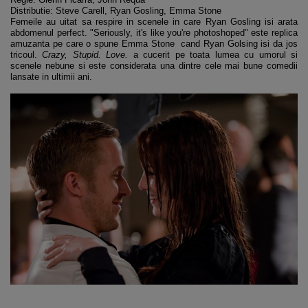
Distributie: Steve Carell, Ryan Gosling, Emma Stone
Femeile au uitat sa respire in scenele in care Ryan Gosling isi arata
abdomenul perfect. "Seriously, it's like you're photoshoped" este replica
amuzanta pe care o spune Emma Stone cand Ryan Golsing isi da jos
tricoul.
Crazy, Stupid. Love.
a cucerit pe toata lumea cu umorul si
scenele nebune si este considerata una dintre cele mai bune comedii
lansate in ultimii ani.