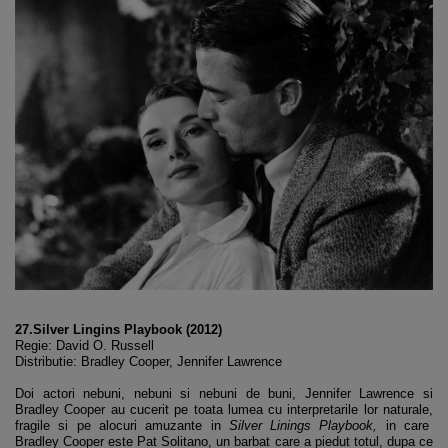
27.Silver Lingins Playbook (2012)
Regie: David O. Russell
Distributie: Bradley Cooper, Jennifer Lawrence
Doi actori nebuni, nebuni si nebuni de buni, Jennifer Lawrence si
Bradley Cooper au cucerit pe toata lumea cu interpretarile lor naturale,
fragile si pe alocuri amuzante in
Silver Linings Playbook,
in care
Bradley Cooper este Pat Solitano, un barbat care a piedut totul, dupa ce