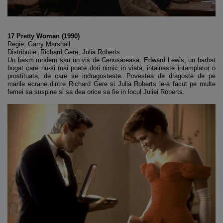
17 Pretty Woman (1990)
Regie: Garry Marshall
Distributie: Richard Gere, Julia Roberts
Un basm modern sau un vis de Cenusareasa. Edward Lewis, un barbat
bogat care nu-si mai poate dori nimic in viata, intalneste intamplator o
prostituata, de care se indragosteste. Povestea de dragoste de pe
marile ecrane dintre Richard Gere si Julia Roberts le-a facut pe multe
femei sa suspine si sa dea orice sa fie in locul Juliei Roberts.