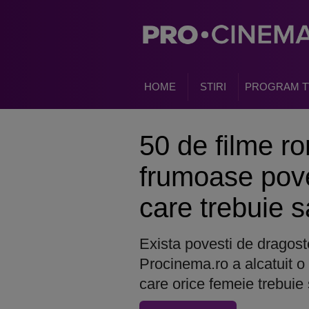
HOME
STIRI
PROGRAM T
50 de filme r
frumoase pove
care trebuie s
Exista povesti de dragost
Procinema.ro a alcatuit o 
care orice femeie trebuie