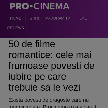
HOME
STIRI
PROGRAM TV
FILME
REVIEWS
50 de filme
romantice: cele mai
frumoase povesti de
iubire pe care
trebuie sa le vezi
Exista povesti de dragoste care nu
mor niciodata. Procinema.ro a alcatuit