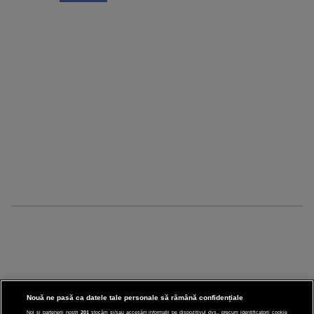
Nouă ne pasă ca datele tale personale să rămână confidențiale
Noi și partenerii noștri
201
stocăm și/sau accesăm informații pe dispozitivul dvs., precum identificatorii cookie