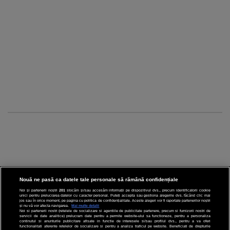
Nouă ne pasă ca datele tale personale să rămână confidențiale
Noi și partenerii noștri
201
stocăm și/sau accesăm informații pe dispozitivul dvs., precum identificatorii cookie
unici pentru prelucrarea datelor cu caracter personal. Puteți accepta sau gestiona alegerile dvs. făcând clic mai
CINEMA
jos sau în orice moment, pe pagina cu politica de confidențialitate. Aceste alegeri vor fi raportate partenerilor noștri
și nu vă vor afecta navigarea.
Mai multe detalii
Noi si partenerii nostri (retelele de socializare si agentiile de publicitate partenere, precum si furnizorii nostri de
servicii de date analitice) prelucram date pentru a permite website-ului sa functioneze, pentru a personaliza
DIVERTISMENT
continutul si anunturile publicitare afisate in functie de interesele si/sau profilul dvs., pentru a va oferi
functionalitati aferente retelelor de socializare si pentru a analiza traficul pe website. Beneficiati de drepturile