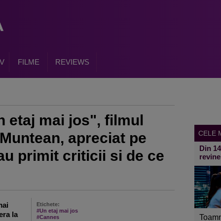
V
FILME
REVIEWS
etaj mai jos", filmul
CELE M
 Muntean, apreciat pe
Din 1
 primit criticii si de ce
revine
mai
Etichete:
#Un etaj mai jos
era la
Toamn
#Cannes