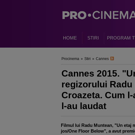
HOME
STIRI
PROGRAM T
Procinema
»
Stiri
»
Cannes
Cannes 2015. "Un 
regizorului Radu
Croazeta. Cum l-au
l-au laudat
Filmul lui Radu Muntean, "Un etaj 
jos/One Floor Below", a avut premi