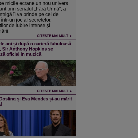
pe micile ecrane un nou univers
ant prin serialul „Fără Urmă”, a
intrigă îi va prinde pe cei de
într-un joc al secretelor,
ilor de iubire intense și
ării.
CITESTE MAI MULT ►
de ani și după o carieră fabuloasă
m, Sir Anthony Hopkins se
ză oficial în muzică
CITESTE MAI MULT ►
osling și Eva Mendes și-au mărit
a!