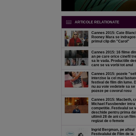
ARTICOLE RELATIONATE
Cannes 2015: Cate Blanch
Rooney Mara se indragos
primul clip din "Carol"
Cannes 2015: 16 filme din
an pe care orice cinefil tr
sa le vada. Productiile de
care se va vorbi tot anul
Cannes 2015: pozele "self
interzise la cel mai fastuo
festival de film din lume. 
nu au voie vedetele sa se
pozeze pe covorul rosu
Cannes 2015: Macbeth, c
Michael Fassbender intra 
competitie. Festivalul se 
deschide pentru prima dat
ultimii 28 de ani cu un film
regizat de o femeie
Ingrid Bergman, pe afisul
Festivalului de Film de la