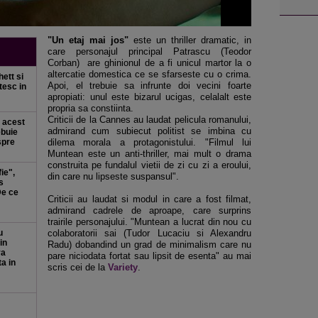
"Un etaj mai jos"
este un thriller dramatic, in
care personajul principal Patrascu (Teodor
Corban) are ghinionul de a fi unicul martor la o
altercatie domestica ce se sfarseste cu o crima.
ett si
Apoi, el trebuie sa infrunte doi vecini foarte
tesc in
apropiati: unul este bizarul ucigas, celalalt este
propria sa constiinta.
Criticii de la Cannes au laudat pelicula romanului,
 acest
admirand cum subiecut politist se imbina cu
ebuie
spre
dilema morala a protagonistului. "Filmul lui
Muntean este un anti-thriller, mai mult o drama
construita pe fundalul vietii de zi cu zi a eroului,
ie",
din care nu lipseste suspansul".
s
De ce
Criticii au laudat si modul in care a fost filmat,
admirand cadrele de aproape, care surprins
trairile personajului. "Muntean a lucrat din nou cu
u
colaboratorii sai (Tudor Lucaciu si Alexandru
in
Radu) dobandind un grad de minimalism care nu
va
pare niciodata fortat sau lipsit de esenta" au mai
a in
scris cei de la
Variety
.