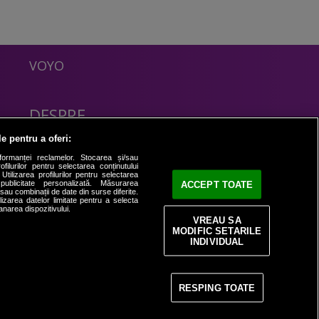
VOYO
DESPRE
Politica Confidentialitate
le pentru a oferi:
Contact
formanței reclamelor. Stocarea și/sau
filurilor pentru selectarea conținutului
Utilizarea profilurilor pentru selectarea
 publicitate personalizată. Măsurarea
ACCEPT TOATE
i sau combinații de date din surse diferite.
ilizarea datelor limitate pentru a selecta
anarea dispozitivului.
VREAU SA
MODIFIC SETARILE
INDIVIDUAL
RESPING TOATE