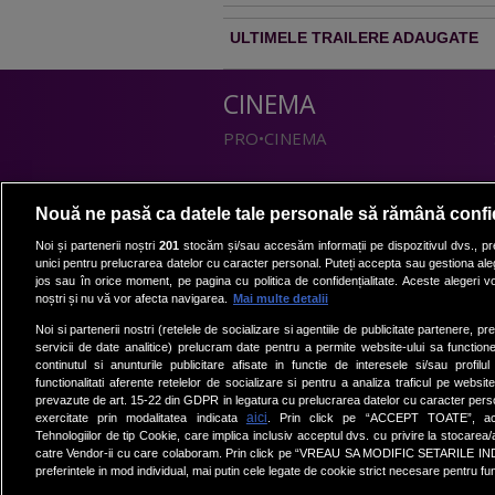
ULTIMELE TRAILERE ADAUGATE
CINEMA
PRO•CINEMA
DIVERTISMENT
Nouă ne pasă ca datele tale personale să rămână confi
PRO•TV
Noi și partenerii noștri
201
stocăm și/sau accesăm informații pe dispozitivul dvs., pre
unici pentru prelucrarea datelor cu caracter personal. Puteți accepta sau gestiona aleg
Romanii au talent
jos sau în orice moment, pe pagina cu politica de confidențialitate. Aceste alegeri vor
Vocea Romaniei
noștri și nu vă vor afecta navigarea.
Mai multe detalii
Las Fierbinti
Noi si partenerii nostri (retelele de socializare si agentiile de publicitate partenere, pr
La Maruta
servicii de date analitice) prelucram date pentru a permite website-ului sa function
continutul si anunturile publicitare afisate in functie de interesele si/sau profilu
Apropo TV
functionalitati aferente retelelor de socializare si pentru a analiza traficul pe website
prevazute de art. 15-22 din GDPR in legatura cu prelucrarea datelor cu caracter person
aici
exercitate prin modalitatea indicata
. Prin click pe “ACCEPT TOATE”, acce
Tehnologiilor de tip Cookie, care implica inclusiv acceptul dvs. cu privire la stocarea
catre Vendor-ii cu care colaboram. Prin click pe “VREAU SA MODIFIC SETARILE IN
preferintele in mod individual, mai putin cele legate de cookie strict necesare pentru fu