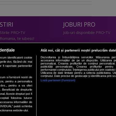
STIRI
JOBURI PRO
Stirile PRO•TV
Job-uri disponibile PRO•TV
Romania, te iubesc!
LIFESTYLE
dențiale
Atât noi, cât și partenerii noștri prelucrăm date
TEHNOLOGIE
Doctor de Bine
Dezvoltarea și îmbunătățirea serviciilor. Măsurarea per
cum identificatorii cookie
accesarea informațiilor de pe un dispozitiv. Utilizarea pro
erile dvs. făcând clic mai
I Like IT
Acasă
personalizat. Crearea profilurilor de conținut personalizat. 
 fi raportate partenerilor
publicității personalizate. Crearea profilurilor pentru
Acasă Gold
performanței conținutului. Înțelegerea publicului prin statistic
Utilizarea de date limitate pentru a selecta publicitatea. Ut
Perfecte
conținutul. Date precise de geolocație și identificarea prin sc
ecum si furnizorii nostri de
SPORT
DeBarbati
Listă parteneri (furnizori)
eze, pentru a personaliza
l dvs., pentru a va oferi
Foodstory
Sport.ro
. Beneficiati de drepturile
PRO•ARENA
al. Aceste drepturi pot fi
ptati folosirea tuturor
ECONOMIC
/accesarea informatiilor de
DIVIDUAL” puteti schimba
nctionarea website-ului.
iBani