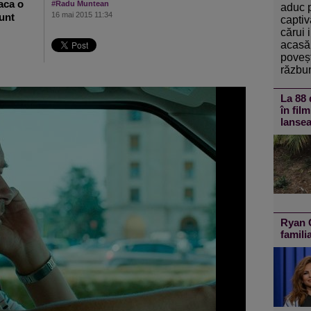
aca o
#Radu Muntean
aduc 
16 mai 2015 11:34
unt
captiv
cărui 
acasă 
poveșt
răzbun
La 88 
în fil
lansea
Ryan G
famili