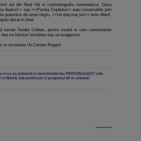
ultimii ani din Noul Val in cinematografia romaneasca. Daca
dealuri>> sau <<Pozitia Copilului>> erau remarcabile prin
te puternice de umor negru, <<Un etaj mai jos>> este diferit,
jului decat in final.
rul roman Teodor Corban, pentru modul in care construieste
e, fara sa falseze niciodata sau sa exagereze.
es in sectiunea Un Certain Regard.
.ro ca sa primesti in newsfeedul tau PERSONALIZAT cele
ii si filmele tale preferate si progamul de la cinema!