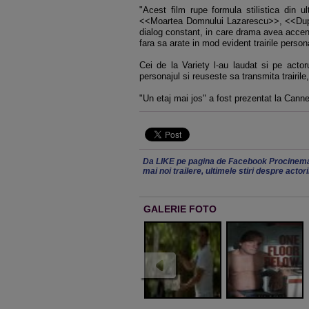
"Acest film rupe formula stilistica din 
<<Moartea Domnului Lazarescu>>, <<Dupa 
dialog constant, in care drama avea accen
fara sa arate in mod evident trairile persona
Cei de la Variety l-au laudat si pe acto
personajul si reuseste sa transmita trairil
"Un etaj mai jos" a fost prezentat la Cann
Da LIKE pe pagina de Facebook Procinema
mai noi trailere, ultimele stiri despre actor
GALERIE FOTO