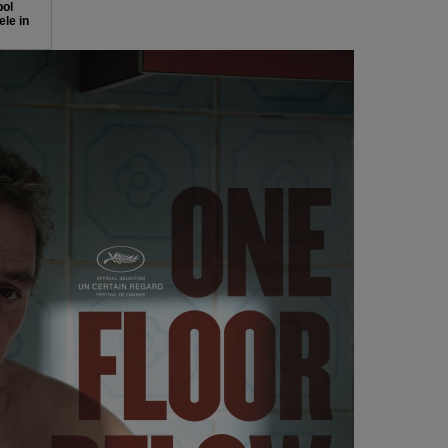
bol
le in