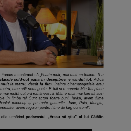
n Farcaș a confirmat că
„Foarte mult, mai mult ca înainte. S-a
tacole sold-out până în decembrie, e vândut tot.
Adică
ult la teatru, decât la film.
Înainte cinematografele erau
teatru, erau săli semi-goale. E full și e superb! Mie îmi place
 mai multă cultură românească. Măi, e mult mai fain să auzi
le în limba ta! Sunt actori foarte buni. Iarăși, avem filme
bsolut minunați și pe toate gusturile: Jude, Puiu, Mungiu,
remiate, avem regizori pentru filme de larg consum!”.
 afla urmărind
podacastul „Vreau să știu” al lui Cătălin