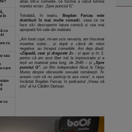
che?
atras într-o comedie, ce tocmai a văzut lumina
marelui ecran: „Spre punctul G”.
ă,
Totodată, în teatru,
Bogdan Farcaș este
t în
distribuit în mai multe comed
ii, ceea ce ne
face să-i descoperim latura comică și cea mai
apropiată firii sale din realitate.
să cu
 Al
„Am furat copii, mi-am ucis nevasta, am înscenat
ura cu
moartea soției… și după o cârcă de roluri
negative, au început comediile. Am deja două:
«Zăpadă, ceai și dragoste 2»
- și apar și în 3,
oz sau
pentru că am avut liber toți la improvizație și a
ieșit un material prea lung, de 2h45 – și
„Spre
m
punctul G”
, un film independent făcut la Târgu
ou care
Mureș despre obiceiurile sexuale românești. N-
aveam cum să nu particip la așa ceva”
, a spus
istian
încântat Bogdan Farcaș în podcastul „Vreau să
ll
știu” al lui Cătălin Oprișan.
ul
le cu