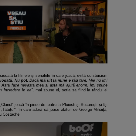
odată la filmele și serialele în care joacă, evită cu stoicism
iodată. Nu pot. Dacă mă uit la mine e rău tare.
Mie nu îmi
t. Asta face nevasta mea și asta mă ajută enorm. Îmi spune
m încredere în ea”
, mai spune el, soția sa fiind la rândul ei
„Clanul” joacă în piese de teatru la Ploiești și București și își
„Tătuțu’“, în care adoră să joace alături de George Mihăiță,
iu Costache.