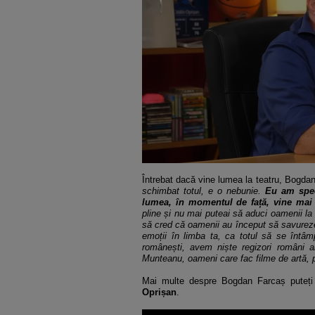
Întrebat dacă vine lumea la teatru, Bogda
schimbat totul, e o nebunie.
Eu am spec
lumea, în momentul de față, vine mai m
pline și nu mai puteai să aduci oamenii la 
să cred că oamenii au început să savureze
emoții în limba ta, ca totul să se întâmp
românești, avem niște regizori români a
Munteanu, oameni care fac filme de artă, p
Mai multe despre Bogdan Farcaș puteți
Oprișan
.