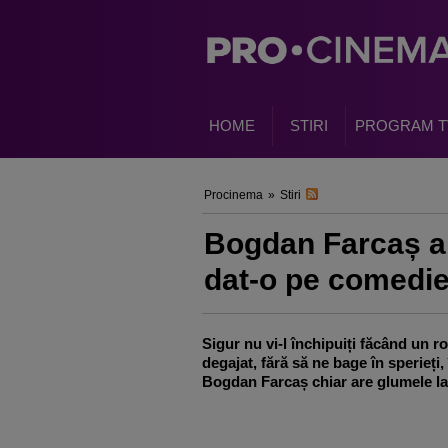
HOME
STIRI
PROGRAM T
Procinema
»
Stiri
Bogdan Farcaș al
dat-o pe comedie
Sigur nu vi-l închipuiți făcând un ro
degajat, fără să ne bage în sperieți,
Bogdan Farcaș chiar are glumele la 