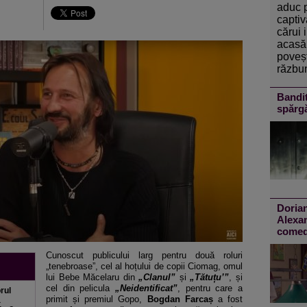
aduc 
captiv
cărui 
acasă 
poveșt
răzbun
Bandit
spărg
Doria
Alexan
comedi
Cunoscut publicului larg pentru două roluri
„tenebroase”, cel al hoțului de copii Ciomag, omul
lui Bebe Măcelaru din
„Clanul”
și
„Tătuțu’”
, și
cel din pelicula
„Neidentificat”
, pentru care a
rul
primit și premiul Gopo,
Bogdan Farcaș
a fost
a