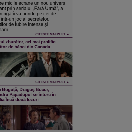
pe micile ecrane un nou univers
ant prin serialul „Fără Urmă”, a
intrigă îi va prinde pe cei de
într-un joc al secretelor,
ilor de iubire intense și
ării.
CITESTE MAI MULT ►
ul zburător, cel mai prolific
ător de bănci din Canada
CITESTE MAI MULT ►
n Boguță, Dragoș Bucur,
dru Papadopol se întorc în
a Încă două lozuri