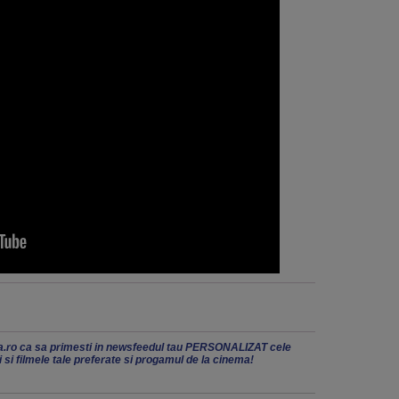
.ro ca sa primesti in newsfeedul tau PERSONALIZAT cele
ii si filmele tale preferate si progamul de la cinema!