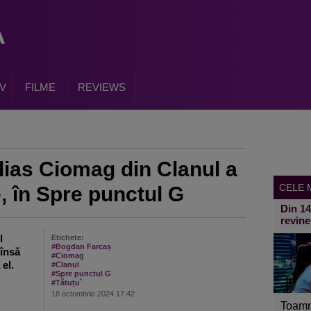
V
FILME
REVIEWS
ias Ciomag din Clanul a
CELE M
, în Spre punctul G
Din 1
revine
l
Etichete:
#Bogdan Farcaș
 însă
#Ciomag
el.
#Clanul
#Spre punctul G
#Tătuțu`
18 octombrie 2024 17:42
Toamn