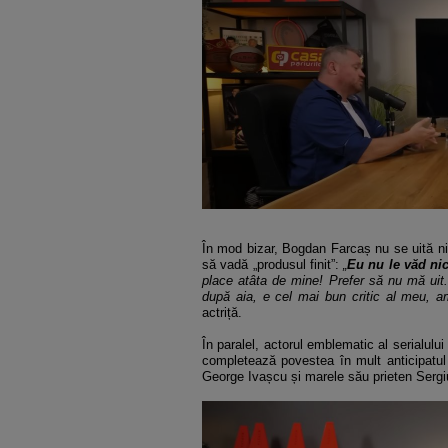
În mod bizar, Bogdan Farcaș nu se uită nici
să vadă „produsul finit”:
„
Eu nu le văd nic
place atâta de mine! Prefer să nu mă ui
după aia, e cel mai bun critic al meu, a
actriță.
În paralel, actorul emblematic al serialului 
completează povestea în mult anticipatul 
George Ivașcu și marele său prieten Serg