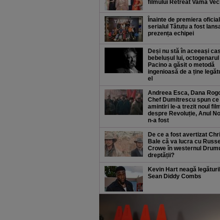
filmului Retreat Vama Ve
Înainte de premiera oficial
serialul Tătuțu a fost lansa
prezența echipei
Deși nu stă în aceeași ca
bebelușul lui, octogenarul
Pacino a găsit o metodă
ingenioasă de a ține legăt
el
Andreea Esca, Dana Rog
Chef Dumitrescu spun ce
amintiri le-a trezit noul fil
despre Revoluție, Anul N
n-a fost
De ce a fost avertizat Chr
Bale că va lucra cu Russe
Crowe în westernul Drum
dreptății?
Kevin Hart neagă legături
Sean Diddy Combs