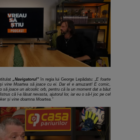
titulat
„Navigatorul”
în regia lui George Lepădatu:
„E foarte
 și vine Moartea să joace cu ei. Dar el e amuzant! E comic,
o să joace un alcoolic orb, pentru că la un moment dat a băut
e distrus că l-a lăsat nevasta, ajutorul lor, iar eu o să-l joc pe cel
poker și vine doamna Moartea.”