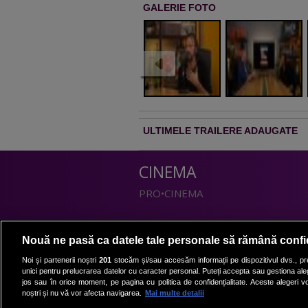
GALERIE FOTO
ULTIMELE TRAILERE ADAUGATE
CINEMA
PRO•CINEMA
DIVERTISMENT
Nouă ne pasă ca datele tale personale să rămână confi
PRO•TV
Noi și partenerii noștri
201
stocăm și/sau accesăm informații pe dispozitivul dvs., pre
unici pentru prelucrarea datelor cu caracter personal. Puteți accepta sau gestiona aleg
Romanii au talent
jos sau în orice moment, pe pagina cu politica de confidențialitate. Aceste alegeri vor
Vocea Romaniei
noștri și nu vă vor afecta navigarea.
Mai multe detalii
Las Fierbinti