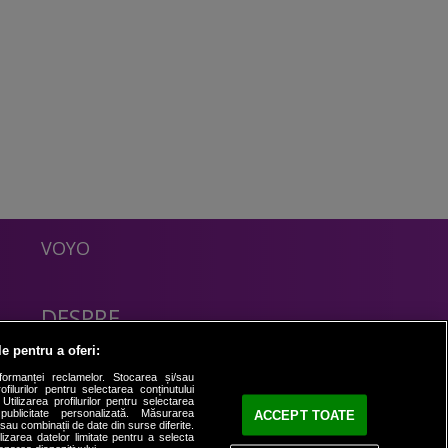
VOYO
DESPRE
Politica Confidentialitate
le pentru a oferi:
Contact
formanței reclamelor. Stocarea și/sau
filurilor pentru selectarea conținutului
Utilizarea profilurilor pentru selectarea
 publicitate personalizată. Măsurarea
ACCEPT TOATE
i sau combinații de date din surse diferite.
ilizarea datelor limitate pentru a selecta