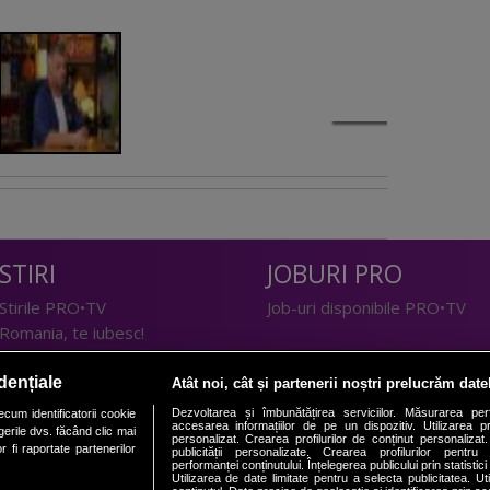
STIRI
JOBURI PRO
Stirile PRO•TV
Job-uri disponibile PRO•TV
Romania, te iubesc!
LIFESTYLE
dențiale
Atât noi, cât și partenerii noștri prelucrăm date
TEHNOLOGIE
Doctor de Bine
Dezvoltarea și îmbunătățirea serviciilor. Măsurarea per
cum identificatorii cookie
accesarea informațiilor de pe un dispozitiv. Utilizarea pro
erile dvs. făcând clic mai
I Like IT
Acasă
personalizat. Crearea profilurilor de conținut personalizat. 
 fi raportate partenerilor
publicității personalizate. Crearea profilurilor pentru
Acasă Gold
performanței conținutului. Înțelegerea publicului prin statistic
Utilizarea de date limitate pentru a selecta publicitatea. Ut
Perfecte