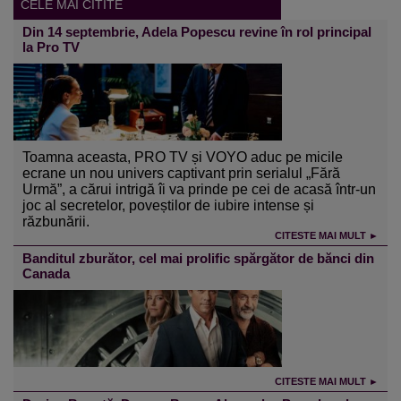
CELE MAI CITITE
Din 14 septembrie, Adela Popescu revine în rol principal
la Pro TV
Toamna aceasta, PRO TV și VOYO aduc pe micile
ecrane un nou univers captivant prin serialul „Fără
Urmă”, a cărui intrigă îi va prinde pe cei de acasă într-un
joc al secretelor, poveștilor de iubire intense și
răzbunării.
CITESTE MAI MULT ►
Banditul zburător, cel mai prolific spărgător de bănci din
Canada
CITESTE MAI MULT ►