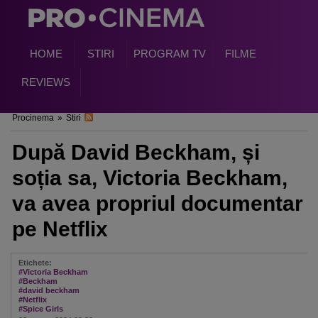
HOME
STIRI
PROGRAM TV
FILME
REVIEWS
Procinema
»
Stiri
După David Beckham, și
soția sa, Victoria Beckham,
va avea propriul documentar
pe Netflix
Etichete:
#Victoria Beckham
#Beckham
#david beckham
#Netflix
#Spice Girls