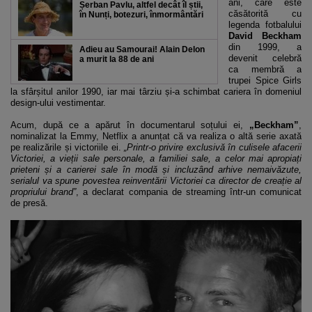
ani, care este
Șerban Pavlu, altfel decât îl știi,
căsătorită cu
în Nunți, botezuri, înmormântări
legenda fotbalului
David Beckham
din 1999, a
Adieu au Samourai! Alain Delon
devenit celebră
a murit la 88 de ani
ca membră a
trupei Spice Girls
la sfârșitul anilor 1990, iar mai târziu și-a schimbat cariera în domeniul
design-ului vestimentar.
Acum, după ce a apărut în documentarul soțului ei,
„Beckham”
,
nominalizat la Emmy, Netflix a anunțat că va realiza o altă serie axată
pe realizările și victoriile ei.
„Printr-o privire exclusivă în culisele afacerii
Victoriei, a vieții sale personale, a familiei sale, a celor mai apropiați
prieteni și a carierei sale în modă și incluzând arhive nemaivăzute,
serialul va spune povestea reinventării Victoriei ca director de creație al
propriului brand”
, a declarat compania de streaming într-un comunicat
de presă.