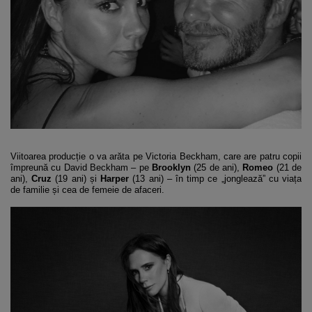
Viitoarea producție o va arăta pe Victoria Beckham, care are patru copii
împreună cu David Beckham – pe
Brooklyn
(25 de ani),
Romeo
(21 de
ani),
Cruz
(19 ani) și
Harper
(13 ani) – în timp ce „jonglează” cu viața
de familie și cea de femeie de afaceri.