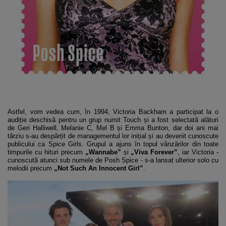
Astfel, vom vedea cum, în 1994, Victoria Backham a participat la o
audiție deschisă pentru un grup numit Touch și a fost selectată alături
de Geri Halliwell, Melanie C, Mel B și Emma Bunton, dar doi ani mai
târziu s-au despărțit de managementul lor inițial și au devenit cunoscute
publicului ca Spice Girls. Grupul a ajuns în topul vânzărilor din toate
timpurile cu hituri precum
„Wannabe”
și
„Viva Forever”
, iar Victoria -
cunoscută atunci sub numele de Posh Spice - s-a lansat ulterior solo cu
melodii precum
„Not Such An Innocent Girl”
.