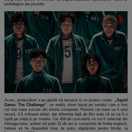
psihologice ale jocurilor.
Acum, producătorii s-au gândit să lanseze și un proiect conex:
„Squid
Game: The Challenge“
, un reality show bazat pe serialul care a fost
cel mai mare succes din istoria companiei. Premiul cel mare va fi unul
record, 4,5 milioane dolari, dar diferența față de film este că nu va fi o
luptă pe viață și pe moarte. Cei 456 de concurenți ce vor fi selectați din
întreaga lume, având cel puțin 21 de ani și cunoștințe de limba engleză,
trebuie să fie disponibili timp de patru săptămâni pentru filmări, la