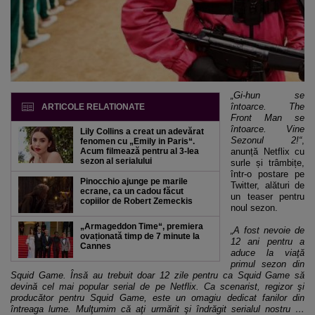
„Gi-hun se
întoarce. The
ARTICOLE RELATIONATE
Front Man se
întoarce. Vine
Lily Collins a creat un adevărat
Sezonul 2!“
,
fenomen cu „Emily in Paris“.
Acum filmează pentru al 3-lea
anunță Netflix cu
sezon al serialului
surle și trâmbițe,
într-o postare pe
Pinocchio ajunge pe marile
Twitter, alături de
ecrane, ca un cadou făcut
un teaser pentru
copiilor de Robert Zemeckis
noul sezon.
„Armageddon Time“, premiera
„A fost nevoie de
ovaționată timp de 7 minute la
12 ani pentru a
Cannes
aduce la viaţă
primul sezon din
Squid Game. Însă au trebuit doar 12 zile pentru ca Squid Game să
devină cel mai popular serial de pe Netflix. Ca scenarist, regizor şi
producător pentru Squid Game, este un omagiu dedicat fanilor din
întreaga lume. Mulţumim că aţi urmărit şi îndrăgit serialul nostru …