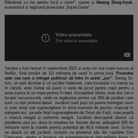
Rămâneţi cu noi pentru încă o serie!“
, spune și
Hwang Dong-hyuk
,
scenaristul și regizorul proiectului „Squid Game“.
Serialul a fost lansat în septembrie 2021 și este cel mai mare succes al
Netflix, fiind urmărit de 111 milioane de useri în prima lună.
Povestea
este cea care a intrigat publicul să intre în acest „joc“
: Seong Gi-
hun, un tată divorțat și un jucător îndatorat, care locuiește cu mama sa
în vârstă, este invitat să joace o serie de jocuri pentru copii pentru a
avea șansa la un mare premiu în bani. Acceptând oferta, este dus într-o
locație necunoscută, unde se regăsește printre cei 456 de jucători care
sunt cu toții profund datori. Jucătorii sunt puși să poarte treninguri verzi
și sunt ținuți sub supraveghere în orice moment de paznici mascați în
salopete roz, jocurile fiind supravegheate de Omul din Față, care poartă
o mască neagră și uniformă neagră. Jucătorii descoperă ulterior că
pierderea unui joc duce la moartea lor, fiecare deces adăugând 100 de
milioane woni la marele premiu potențial de 45,6 miliarde woni. Gi-hun
se aliază cu alți jucători, inclusiv cu prietenul său din copilărie Cho
Sang-woo, pentru a încerca să supraviețuiască răsturnărilor fizice și