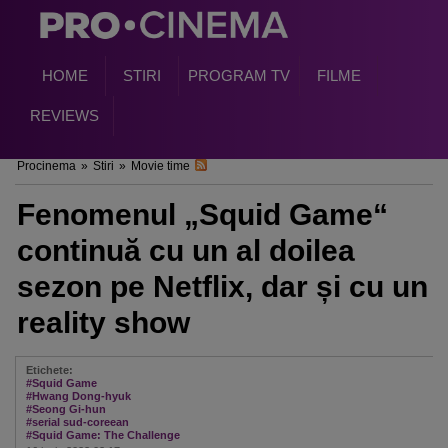
HOME
STIRI
PROGRAM TV
FILME
REVIEWS
Procinema
»
Stiri
»
Movie time
Fenomenul „Squid Game“
continuă cu un al doilea
sezon pe Netflix, dar și cu un
reality show
Etichete:
#Squid Game
#Hwang Dong-hyuk
#Seong Gi-hun
#serial sud-coreean
#Squid Game: The Challenge