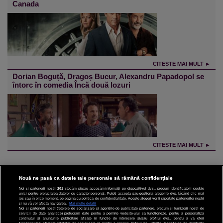
Canada
CITESTE MAI MULT ►
Dorian Boguță, Dragoș Bucur, Alexandru Papadopol se
întorc în comedia Încă două lozuri
CITESTE MAI MULT ►
Nouă ne pasă ca datele tale personale să rămână confidențiale
Noi și partenerii noștri
201
stocăm și/sau accesăm informații pe dispozitivul dvs., precum identificatorii cookie
unici pentru prelucrarea datelor cu caracter personal. Puteți accepta sau gestiona alegerile dvs. făcând clic mai
CINEMA
jos sau în orice moment, pe pagina cu politica de confidențialitate. Aceste alegeri vor fi raportate partenerilor noștri
și nu vă vor afecta navigarea.
Mai multe detalii
Noi si partenerii nostri (retelele de socializare si agentiile de publicitate partenere, precum si furnizorii nostri de
DIVERTISMENT
servicii de date analitice) prelucram date pentru a permite website-ului sa functioneze, pentru a personaliza
continutul si anunturile publicitare afisate in functie de interesele si/sau profilul dvs., pentru a va oferi