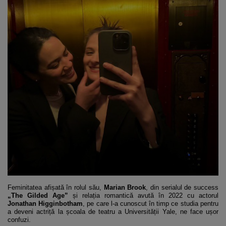
Feminitatea afișată în rolul său,
Marian Brook
, din serialul de success
„The Gilded Age”
și relația romantică avută în 2022 cu actorul
Jonathan Higginbotham
, pe care l-a cunoscut în timp ce studia pentru
a deveni actriță la școala de teatru a Universității Yale, ne face ușor
confuzi.