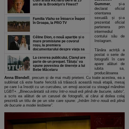
Cum arată Richard Gere la 15
Gummer
, și-a
ani de la Brooklyn's Finest?
declarat oficial
orientarea
sexuală și și-a
Familia Vlahu se întoarce Înapoi
prezentat oficial
în Groapa, la PRO TV
partenera prin
intermediul
contului său de
Céline Dion, o nouă apariție și o
Instagram.
mare promisiune pe covorul
roșu, la premiera
documentarului despre viața sa
Tânăra actriță a
postat o serie de
La cererea publicului, Clanul are
fotografii în care
parte de-un prequel. Tătuțu` va
apare alături de
spune povestea de tinerețe a lui
iubita sa,
Bebe Măcelaru
producătoarea
Anna Blendell
, precum și de mai mulți prieteni. Cu toate acestea, ea a
subliniat că este foarte fericită să trăiască această nouă etapă, mesaj
pe care l-a însoțit cu un curcubeu, un emoji asociat cu steagul mândriei
LGBT+.
„Binecuvântată să intru într-o nouă eră plină de bucurie, iubito”
,
a scris ea alături de un carusel de fotografii, al cărui al doilea colaj
prezintă un titlu de pe un site care spune:
„Intrăm într-o nouă eră plină
de bucurie a modei lesbiene”.