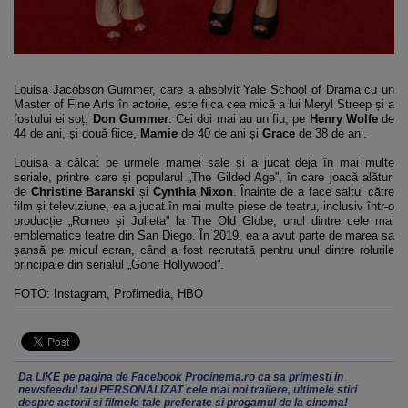
Louisa Jacobson Gummer, care a absolvit Yale School of Drama cu un
Master of Fine Arts în actorie, este fiica cea mică a lui Meryl Streep și a
fostului ei soț,
Don Gummer
. Cei doi mai au un fiu, pe
Henry Wolfe
de
44 de ani, și două fiice,
Mamie
de 40 de ani și
Grace
de 38 de ani.
Louisa a călcat pe urmele mamei sale și a jucat deja în mai multe
seriale, printre care și popularul „The Gilded Age”, în care joacă alături
de
Christine Baranski
și
Cynthia Nixon
. Înainte de a face saltul către
film și televiziune, ea a jucat în mai multe piese de teatru, inclusiv într-o
producție „Romeo și Julieta” la The Old Globe, unul dintre cele mai
emblematice teatre din San Diego. În 2019, ea a avut parte de marea sa
șansă pe micul ecran, când a fost recrutată pentru unul dintre rolurile
principale din serialul „Gone Hollywood”.
FOTO: Instagram, Profimedia, HBO
Da LIKE pe pagina de Facebook Procinema.ro ca sa primesti in
newsfeedul tau PERSONALIZAT cele mai noi trailere, ultimele stiri
despre actorii si filmele tale preferate si progamul de la cinema!