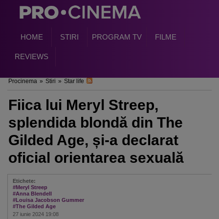
HOME
STIRI
PROGRAM TV
FILME
REVIEWS
Procinema
»
Stiri
»
Star life
Fiica lui Meryl Streep,
splendida blondă din The
Gilded Age, și-a declarat
oficial orientarea sexuală
Etichete:
#Meryl Streep
#Anna Blendell
#Louisa Jacobson Gummer
#The Gilded Age
27 iunie 2024 19:08