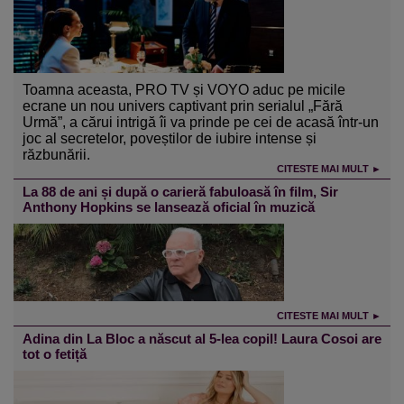
Toamna aceasta, PRO TV și VOYO aduc pe micile
ecrane un nou univers captivant prin serialul „Fără
Urmă”, a cărui intrigă îi va prinde pe cei de acasă într-un
joc al secretelor, poveștilor de iubire intense și
răzbunării.
CITESTE MAI MULT ►
La 88 de ani și după o carieră fabuloasă în film, Sir
Anthony Hopkins se lansează oficial în muzică
CITESTE MAI MULT ►
Adina din La Bloc a născut al 5-lea copil! Laura Cosoi are
tot o fetiță