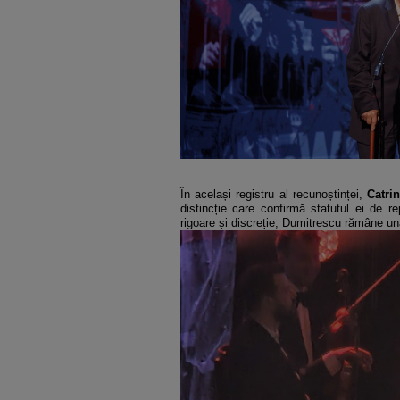
În același registru al recunoștinței,
Catri
distincție care confirmă statutul ei de r
rigoare și discreție, Dumitrescu rămâne una