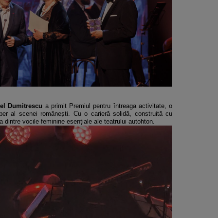
nel Dumitrescu
a primit Premiul pentru întreaga activitate, o
eper al scenei românești. Cu o carieră solidă, construită cu
 dintre vocile feminine esențiale ale teatrului autohton.