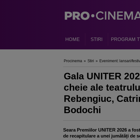
HOME
STIRI
PROGRAM T
Procinema
»
Stiri
»
Eveniment: lansari/festiv
Gala UNITER 2026 
cheie ale teatrul
Rebengiuc, Catri
Bodochi
Seara Premiilor UNITER 2026 a fost
de recapitulare a unei jumătăți de s