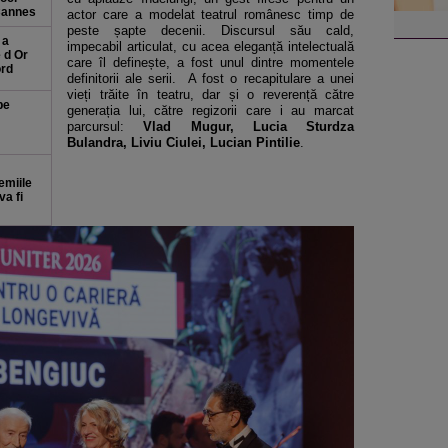
 Cannes
actor care a modelat teatrul românesc timp de
peste șapte decenii. Discursul său cald,
 a
impecabil articulat, cu acea eleganță intelectuală
e d Or
care îl definește, a fost unul dintre momentele
ord
definitorii ale serii. A fost o recapitulare a unei
vieți trăite în teatru, dar și o reverență către
pe
generația lui, către regizorii care i au marcat
parcursul:
Vlad Mugur, Lucia Sturdza
Bulandra, Liviu Ciulei, Lucian Pintilie
.
emiile
a fi