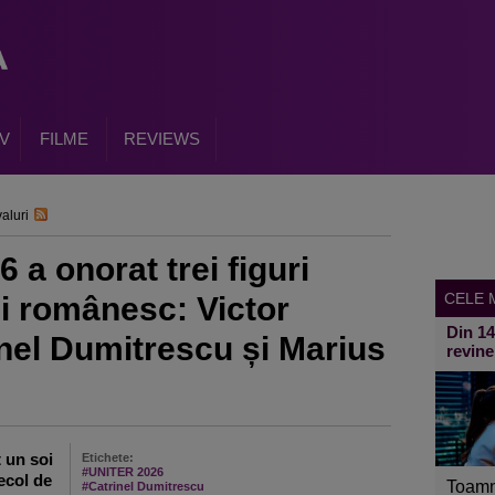
V
FILME
REVIEWS
aluri
a onorat trei figuri
CELE M
ui românesc: Victor
Din 1
nel Dumitrescu și Marius
revine
 un soi
Etichete:
#UNITER 2026
ecol de
Toamn
#Catrinel Dumitrescu