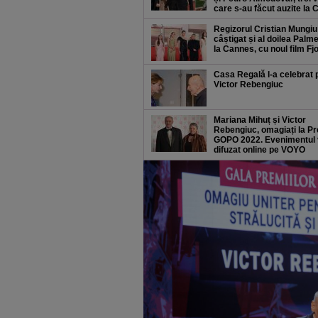
care s-au făcut auzite la
Regizorul Cristian Mungiu
câștigat și al doilea Palm
la Cannes, cu noul film Fj
Casa Regală l-a celebrat 
Victor Rebengiuc
Mariana Mihuț și Victor
Rebengiuc, omagiați la Pr
GOPO 2022. Evenimentul v
difuzat online pe VOYO