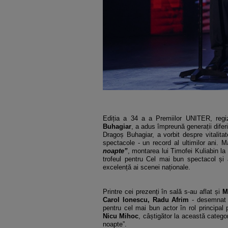
Ediția a 34 a a Premiilor UNITER, reg
Buhagiar
, a adus împreună generații difer
Dragoș Buhagiar, a vorbit despre vitalit
spectacole - un record al ultimilor ani. M
noapte”
, montarea lui Timofei Kuliabin l
trofeul pentru Cel mai bun spectacol și a
excelență ai scenei naționale.
Printre cei prezenți în sală s-au aflat și
M
Carol Ionescu,
Radu Afrim
- desemnat 
pentru cel mai bun actor în rol principal 
Nicu Mihoc
, câștigător la această catego
noapte”.