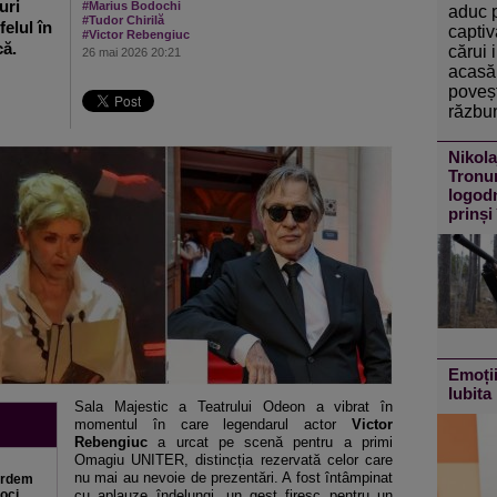
uri
#Marius Bodochi
aduc 
#Tudor Chirilă
felul în
captiv
#Victor Rebengiuc
că.
cărui 
26 mai 2026 20:21
acasă 
poveșt
răzbun
Nikola
Tronur
logodn
prinși
Emoții
Iubita 
Sala Majestic a Teatrului Odeon a vibrat în
momentul în care legendarul actor
Victor
Rebengiuc
a urcat pe scenă pentru a primi
Omagiu UNITER, distincția rezervată celor care
nu mai au nevoie de prezentări. A fost întâmpinat
ardem
voci
cu aplauze îndelungi, un gest firesc pentru un