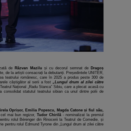
izată de
Răzvan Mazilu
și cu decorul semnat de
Dragoș
ite, de la artiști consacrați la debutanți. Președintele UNITER,
atea teatrului românesc, care în 2025 a produs peste 300 de
arele câștigător al serii a fost
„Lungul drum al zilei către
a Teatrul Național „Radu Stanca” Sibiu, care a plecat acasă cu
 consolidat statutul teatrului sibian ca unul dintre polii de
irela Oprișor, Emilia Popescu, Magda Catone și fiul său,
cel mai bun regizor,
Tudor Chirilă
- nominalizat la premiul
pentru rolul Bérenger din Rinocerii la Teatrul de Comedie, și
rie pentru rolul Edmund Tyrone din „Lungul drum al zilei către