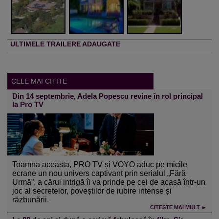
ULTIMELE TRAILERE ADAUGATE
CELE MAI CITITE
Din 14 septembrie, Adela Popescu revine în rol principal
la Pro TV
Toamna aceasta, PRO TV și VOYO aduc pe micile
ecrane un nou univers captivant prin serialul „Fără
Urmă”, a cărui intrigă îi va prinde pe cei de acasă într-un
joc al secretelor, poveștilor de iubire intense și
răzbunării.
CITESTE MAI MULT ►