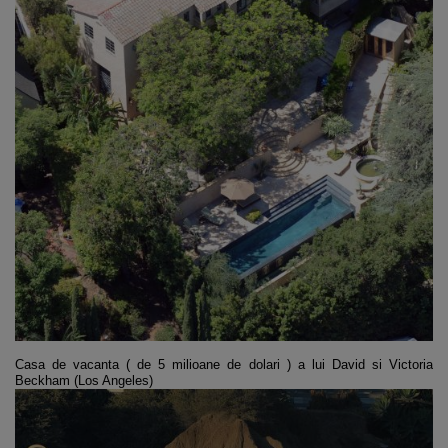
Casa de vacanta ( de 5 milioane de dolari ) a lui
David si Victoria
Beckham
(
Los Angeles)