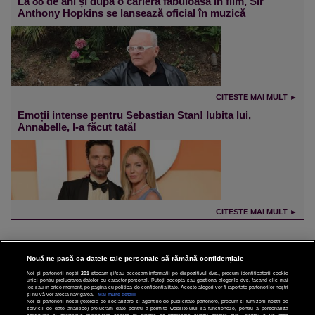
La 88 de ani și după o carieră fabuloasă în film, Sir
Anthony Hopkins se lansează oficial în muzică
CITESTE MAI MULT ►
Emoții intense pentru Sebastian Stan! Iubita lui,
Annabelle, l-a făcut tată!
CITESTE MAI MULT ►
Nouă ne pasă ca datele tale personale să rămână confidențiale
Noi și partenerii noștri
201
stocăm și/sau accesăm informații pe dispozitivul dvs., precum identificatorii cookie
unici pentru prelucrarea datelor cu caracter personal. Puteți accepta sau gestiona alegerile dvs. făcând clic mai
CINEMA
jos sau în orice moment, pe pagina cu politica de confidențialitate. Aceste alegeri vor fi raportate partenerilor noștri
și nu vă vor afecta navigarea.
Mai multe detalii
Noi si partenerii nostri (retelele de socializare si agentiile de publicitate partenere, precum si furnizorii nostri de
servicii de date analitice) prelucram date pentru a permite website-ului sa functioneze, pentru a personaliza
DIVERTISMENT