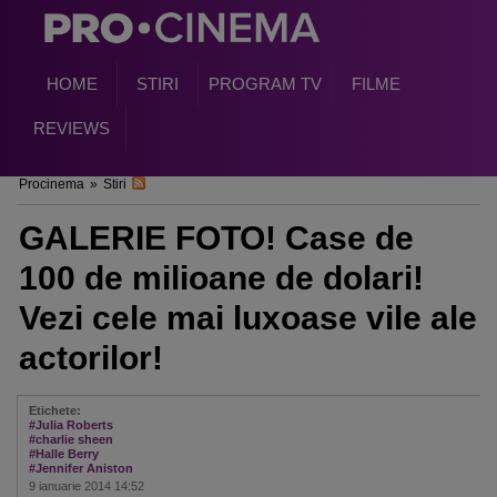
HOME
STIRI
PROGRAM TV
FILME
REVIEWS
Procinema
»
Stiri
GALERIE FOTO! Case de
100 de milioane de dolari!
Vezi cele mai luxoase vile ale
actorilor!
Etichete:
#Julia Roberts
#charlie sheen
#Halle Berry
#Jennifer Aniston
9 ianuarie 2014 14:52