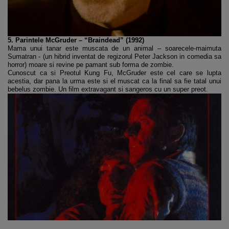
5. Parintele McGruder – “Braindead” (1992)
Mama unui tanar este muscata de un animal – soarecele-maimuta
Sumatran - (un hibrid inventat de regizorul Peter Jackson in comedia sa
horror) moare si revine pe pamant sub forma de zombie.
Cunoscut ca si Preotul Kung Fu, McGruder este cel care se lupta
acestia, dar pana la urma este si el muscat ca la final sa fie tatal unui
bebelus zombie. Un film extravagant si sangeros cu un super preot.