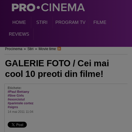
HOME
STIRI
PROGRAM TV
FILME
REVIEWS
Procinema
»
Stiri
»
Movie time
GALERIE FOTO / Cei mai
cool 10 preoti din filme!
Etichete:
#Paul Bettany
#5ive Girls
#exorcistul
#parintele cortez
#signs
14 mai 2011 11:04