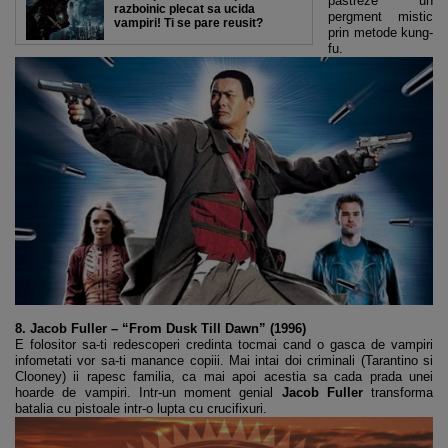
pastreze un
razboinic plecat sa ucida
pergment mistic
vampiri! Ti se pare reusit?
prin metode kung-
fu.
8. Jacob Fuller – “From Dusk Till Dawn” (1996)
E folositor sa-ti redescoperi credinta tocmai cand o gasca de vampiri
infometati vor sa-ti manance copiii. Mai intai doi criminali (Tarantino si
Clooney) ii rapesc familia, ca mai apoi acestia sa cada prada unei
hoarde de vampiri. Intr-un moment genial
Jacob Fuller
transforma
batalia cu pistoale intr-o lupta cu crucifixuri.