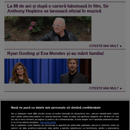
La 88 de ani și după o carieră fabuloasă în film, Sir
Anthony Hopkins se lansează oficial în muzică
CITESTE MAI MULT ►
Ryan Gosling și Eva Mendes și-au mărit familia!
CITESTE MAI MULT ►
Nouă ne pasă ca datele tale personale să rămână confidențiale
Noi și partenerii noștri
201
stocăm și/sau accesăm informații pe dispozitivul dvs., precum identificatorii cookie
unici pentru prelucrarea datelor cu caracter personal. Puteți accepta sau gestiona alegerile dvs. făcând clic mai
CINEMA
jos sau în orice moment, pe pagina cu politica de confidențialitate. Aceste alegeri vor fi raportate partenerilor noștri
și nu vă vor afecta navigarea.
Mai multe detalii
Noi si partenerii nostri (retelele de socializare si agentiile de publicitate partenere, precum si furnizorii nostri de
servicii de date analitice) prelucram date pentru a permite website-ului sa functioneze, pentru a personaliza