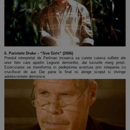
6. Parintele Drake – “5ive Girls“ (2006)
Preotul interpretat de Perlman incearca sa curete cateva suflete ale
unor fete care apartin Legiunii demonilor, dar lucrurile merg prost.
Exorcizarea se transforma in pedepsirea acestuia prin inteparea cu
crucifixuri de aur. Dar pana la final isi atinge scopul si invinge
adolescentele demonice.