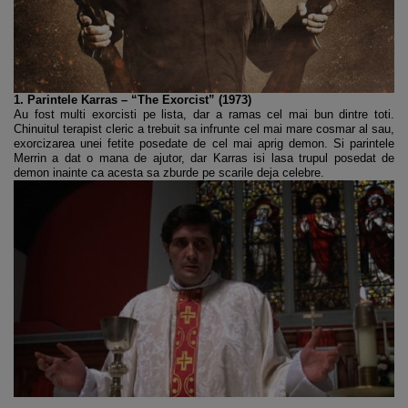
1. Parintele Karras – “The Exorcist” (1973)
Au fost multi exorcisti pe lista, dar a ramas cel mai bun dintre toti.
Chinuitul terapist cleric a trebuit sa infrunte cel mai mare cosmar al sau,
exorcizarea unei fetite posedate de cel mai aprig demon. Si parintele
Merrin a dat o mana de ajutor, dar Karras isi lasa trupul posedat de
demon inainte ca acesta sa zburde pe scarile deja celebre.