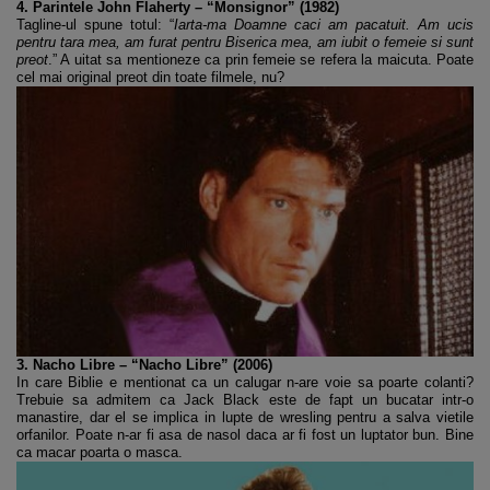
4. Parintele John Flaherty – “Monsignor” (1982)
Tagline-ul spune totul: “
Iarta-ma Doamne caci am pacatuit. Am ucis
pentru tara mea, am furat pentru Biserica mea, am iubit o femeie si sunt
preot
.” A uitat sa mentioneze ca prin femeie se refera la maicuta. Poate
cel mai original preot din toate filmele, nu?
3. Nacho Libre – “Nacho Libre” (2006)
In care Biblie e mentionat ca un calugar n-are voie sa poarte colanti?
Trebuie sa admitem ca Jack Black este de fapt un bucatar intr-o
manastire, dar el se implica in lupte de wresling pentru a salva vietile
orfanilor. Poate n-ar fi asa de nasol daca ar fi fost un luptator bun. Bine
ca macar poarta o masca.