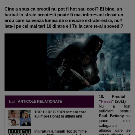
Cine a spus ca preotii nu pot fi hot sau cool? Ei bine, un
barbat in straie preotesti poate fi mai interesant decat un
erou care salveaza lumea de o invazie extraterestra, nu?
Iata-i pe cei mai tari 10 dintre ei! Tu la care te-ai spovedi?
10. Preotul -
“
Priest
” (2011)
ARTICOLE RELATIONATE
Nu a fost
suficient pentru
TOP 10 REGIZORI romani care
Paul Bettany
sa
au impresionat in ultimii ani!
joace rolul
calugarului
albinos care se
Injuraturi la minut! Top 10 filme