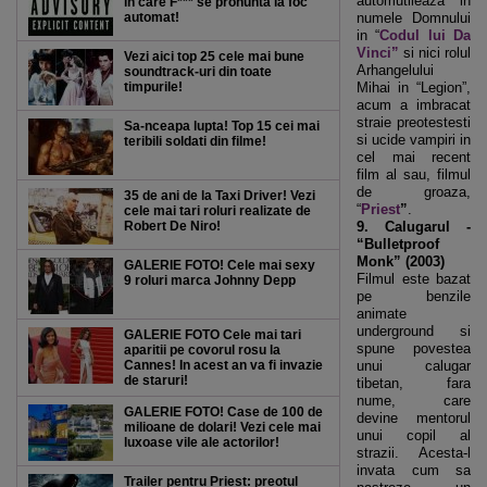
automutileaza in
in care F*** se pronunta la foc
automat!
numele Domnului
in “
Codul lui Da
Vinci”
si nici rolul
Vezi aici top 25 cele mai bune
Arhangelului
soundtrack-uri din toate
timpurile!
Mihai in “Legion”,
acum a imbracat
straie preotestesti
Sa-nceapa lupta! Top 15 cei mai
si ucide vampiri in
teribili soldati din filme!
cel mai recent
film al sau, filmul
de groaza,
35 de ani de la Taxi Driver! Vezi
“
Priest
”
.
cele mai tari roluri realizate de
Robert De Niro!
9. Calugarul -
“Bulletproof
Monk” (2003)
GALERIE FOTO! Cele mai sexy
Filmul este bazat
9 roluri marca Johnny Depp
pe benzile
animate
underground si
GALERIE FOTO Cele mai tari
spune povestea
aparitii pe covorul rosu la
Cannes! In acest an va fi invazie
unui calugar
de staruri!
tibetan, fara
nume, care
GALERIE FOTO! Case de 100 de
devine mentorul
milioane de dolari! Vezi cele mai
unui copil al
luxoase vile ale actorilor!
strazii. Acesta-l
invata cum sa
Trailer pentru Priest: preotul