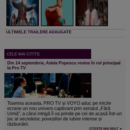
ULTIMELE TRAILERE ADAUGATE
CELE MAI CITITE
Din 14 septembrie, Adela Popescu revine în rol principal
la Pro TV
Toamna aceasta, PRO TV și VOYO aduc pe micile
ecrane un nou univers captivant prin serialul „Fără
Urmă”, a cărui intrigă îi va prinde pe cei de acasă într-un
joc al secretelor, poveștilor de iubire intense și
răzbunării.
CITESTE MAI MULT ►