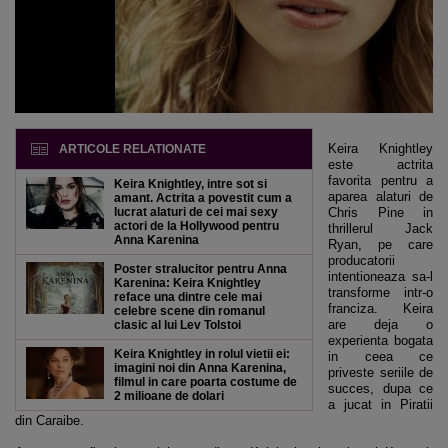
Keira Knightley
ARTICOLE RELATIONATE
este actrita
favorita pentru a
Keira Knightley, intre sot si
aparea alaturi de
amant. Actrita a povestit cum a
lucrat alaturi de cei mai sexy
Chris Pine in
actori de la Hollywood pentru
thrillerul Jack
Anna Karenina
Ryan, pe care
producatorii
Poster stralucitor pentru Anna
intentioneaza sa-l
Karenina: Keira Knightley
transforme intr-o
reface una dintre cele mai
franciza. Keira
celebre scene din romanul
are deja o
clasic al lui Lev Tolstoi
experienta bogata
Keira Knightley in rolul vietii ei:
in ceea ce
imagini noi din Anna Karenina,
priveste seriile de
filmul in care poarta costume de
succes, dupa ce
2 milioane de dolari
a jucat in Piratii
din Caraibe.