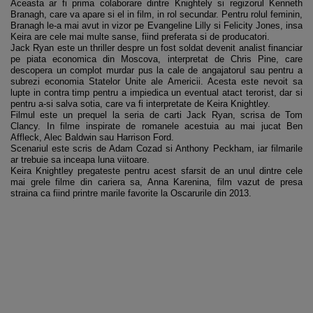
Aceasta ar fi prima colaborare dintre Knightely si regizorul Kenneth
Branagh, care va apare si el in film, in rol secundar. Pentru rolul feminin,
Branagh le-a mai avut in vizor pe Evangeline Lilly si Felicity Jones, insa
Keira are cele mai multe sanse, fiind preferata si de producatori.
Jack Ryan este un thriller despre un fost soldat devenit analist financiar
pe piata economica din Moscova, interpretat de Chris Pine, care
descopera un complot murdar pus la cale de angajatorul sau pentru a
subrezi economia Statelor Unite ale Americii. Acesta este nevoit sa
lupte in contra timp pentru a impiedica un eventual atact terorist, dar si
pentru a-si salva sotia, care va fi interpretate de Keira Knightley.
Filmul este un prequel la seria de carti Jack Ryan, scrisa de Tom
Clancy. In filme inspirate de romanele acestuia au mai jucat Ben
Affleck, Alec Baldwin sau Harrison Ford.
Scenariul este scris de Adam Cozad si Anthony Peckham, iar filmarile
ar trebuie sa inceapa luna viitoare.
Keira Knightley pregateste pentru acest sfarsit de an unul dintre cele
mai grele filme din cariera sa, Anna Karenina, film vazut de presa
straina ca fiind printre marile favorite la Oscarurile din 2013.