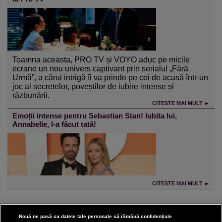
Toamna aceasta, PRO TV și VOYO aduc pe micile
ecrane un nou univers captivant prin serialul „Fără
Urmă”, a cărui intrigă îi va prinde pe cei de acasă într-un
joc al secretelor, poveștilor de iubire intense și
răzbunării.
CITESTE MAI MULT ►
Emoții intense pentru Sebastian Stan! Iubita lui,
Annabelle, l-a făcut tată!
CITESTE MAI MULT ►
Nouă ne pasă ca datele tale personale să rămână confidențiale