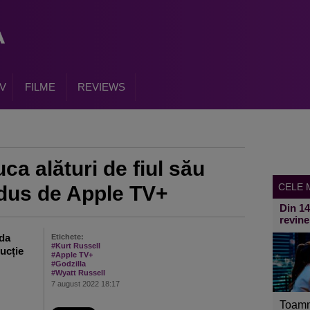
V
FILME
REVIEWS
ca alături de fiul său
CELE M
odus de Apple TV+
Din 1
revine
 da
Etichete:
#Kurt Russell
ducție
#Apple TV+
#Godzilla
#Wyatt Russell
7 august 2022 18:17
Toamn