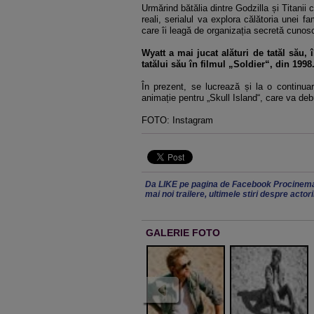
Urmărind bătălia dintre Godzilla și Titanii
reali, serialul va explora călătoria unei f
care îi leagă de organizația secretă cuno
Wyatt a mai jucat alături de tatăl său,
tatălui său în filmul „Soldier“, din 1998
În prezent, se lucrează și la o continuar
animație pentru „Skull Island“, care va deb
FOTO: Instagram
Da LIKE pe pagina de Facebook Procinema
mai noi trailere, ultimele stiri despre actor
GALERIE FOTO