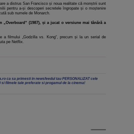
 care a distrus San Francisco și noua realitate că monștrii sunt
amilii pentru a-și descoperi secretele îngropate și o moștenire
scută sub numele de Monarch.
 în „Overboard“ (1987), și a jucat o versiune mai tânără a
.
e a filmului „Godzilla vs. Kong“, precum și la un serial de
uta pe Netflix.
.ro ca sa primesti in newsfeedul tau PERSONALIZAT cele
ii si filmele tale preferate si progamul de la cinema!