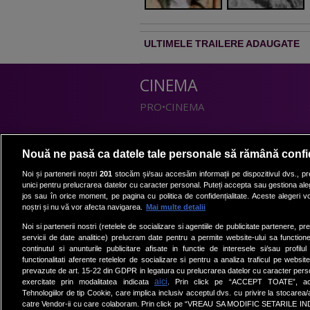
ULTIMELE TRAILERE ADAUGATE
CINEMA
PRO•CINEMA
DIVERTISMENT
Nouă ne pasă ca datele tale personale să rămână confi
PRO•TV
Noi și partenerii noștri
201
stocăm și/sau accesăm informații pe dispozitivul dvs., pre
unici pentru prelucrarea datelor cu caracter personal. Puteți accepta sau gestiona aleg
Romanii au talent
jos sau în orice moment, pe pagina cu politica de confidențialitate. Aceste alegeri vor
Vocea Romaniei
noștri și nu vă vor afecta navigarea.
Mai multe detalii
Las Fierbinti
Noi si partenerii nostri (retelele de socializare si agentiile de publicitate partenere, pr
La Maruta
servicii de date analitice) prelucram date pentru a permite website-ului sa function
continutul si anunturile publicitare afisate in functie de interesele si/sau profilu
Apropo TV
functionalitati aferente retelelor de socializare si pentru a analiza traficul pe website
prevazute de art. 15-22 din GDPR in legatura cu prelucrarea datelor cu caracter person
aici
exercitate prin modalitatea indicata
. Prin click pe “ACCEPT TOATE”, acce
Tehnologiilor de tip Cookie, care implica inclusiv acceptul dvs. cu privire la stocarea
catre Vendor-ii cu care colaboram. Prin click pe “VREAU SA MODIFIC SETARILE IN