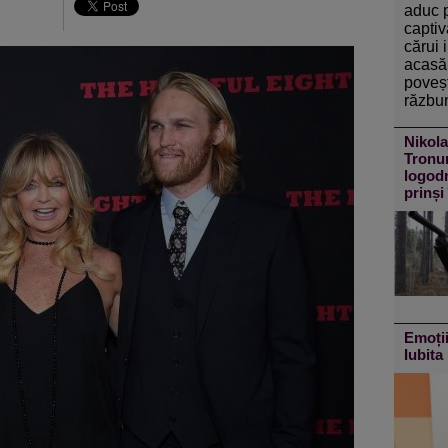
aduc 
captiv
cărui 
acasă 
poveșt
răzbun
Nikola
Tronur
logodn
prinși
Emoții
Iubita 