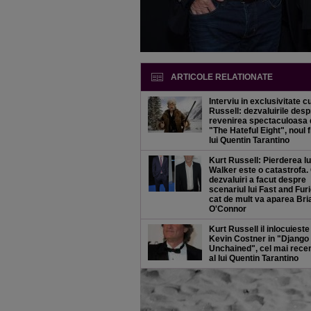
ARTICOLE RELATIONATE
Interviu in exclusivitate c
Russell: dezvaluirile desp
revenirea spectaculoasa 
"The Hateful Eight", noul f
lui Quentin Tarantino
Kurt Russell: Pierderea lu
Walker este o catastrofa.
dezvaluiri a facut despre
scenariul lui Fast and Fur
cat de mult va aparea Bri
O'Connor
Kurt Russell il inlocuieste
Kevin Costner in "Django
Unchained", cel mai recen
al lui Quentin Tarantino