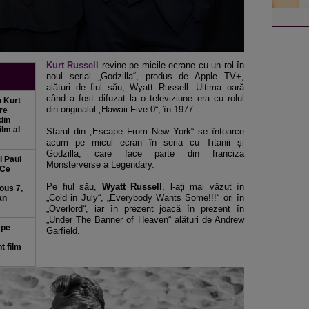
Kurt Russell
revine pe micile ecrane cu un rol în
noul serial „Godzilla“, produs de Apple TV+,
alături de fiul său, Wyatt Russell. Ultima oară
când a fost difuzat la o televiziune era cu rolul
u Kurt
din originalul „Hawaii Five-0“, în 1977.
re
din
ilm al
Starul din „Escape From New York“ se întoarce
acum pe micul ecran în seria cu Titanii și
Godzilla, care face parte din franciza
i Paul
Monsterverse a Legendary.
 Ce
Pe fiul său,
Wyatt Russell
, l-ați mai văzut în
ious 7,
„Cold in July“, „Everybody Wants Some!!!“ ori în
an
„Overlord“, iar în prezent joacă în prezent în
„Under The Banner of Heaven“ alături de Andrew
 pe
Garfield.
t film