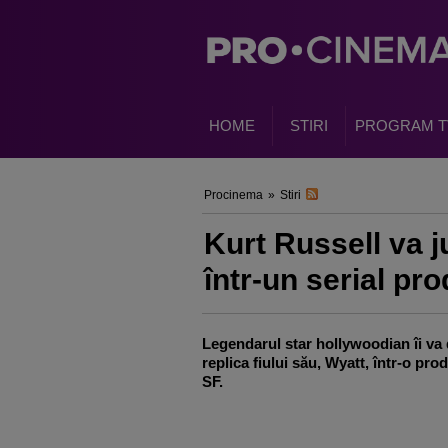
HOME
STIRI
PROGRAM T
Procinema
»
Stiri
Kurt Russell va ju
într-un serial pr
Legendarul star hollywoodian îi va
replica fiului său, Wyatt, într-o pro
SF.