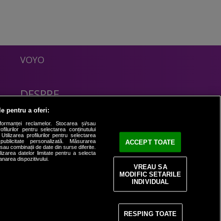
VOYO
DESPRE
Politica Confidentialitate
le pentru a oferi:
Contact
formanței reclamelor. Stocarea și/sau
filurilor pentru selectarea conținutului
Utilizarea profilurilor pentru selectarea
 publicitate personalizată. Măsurarea
ACCEPT TOATE
i sau combinații de date din surse diferite.
ilizarea datelor limitate pentru a selecta
anarea dispozitivului.
VREAU SA
MODIFIC SETARILE
INDIVIDUAL
RESPING TOATE