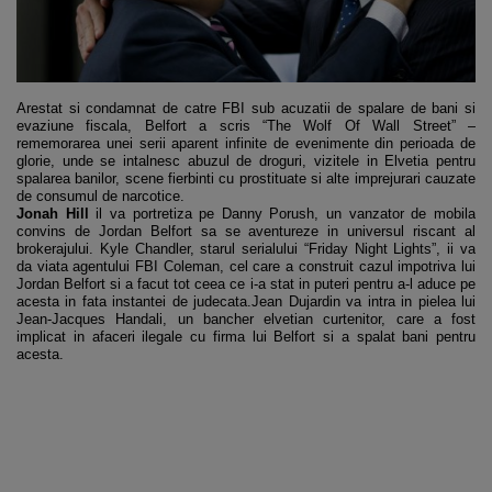
Arestat si condamnat de catre FBI sub acuzatii de spalare de bani si
evaziune fiscala, Belfort a scris “The Wolf Of Wall Street” –
rememorarea unei serii aparent infinite de evenimente din perioada de
glorie, unde se intalnesc abuzul de droguri, vizitele in Elvetia pentru
spalarea banilor, scene fierbinti cu prostituate si alte imprejurari cauzate
de consumul de narcotice.
Jonah Hill
il va portretiza pe Danny Porush, un vanzator de mobila
convins de Jordan Belfort sa se aventureze in universul riscant al
brokerajului. Kyle Chandler, starul serialului “Friday Night Lights”, ii va
da viata agentului FBI Coleman, cel care a construit cazul impotriva lui
Jordan Belfort si a facut tot ceea ce i-a stat in puteri pentru a-l aduce pe
acesta in fata instantei de judecata.Jean Dujardin va intra in pielea lui
Jean-Jacques Handali, un bancher elvetian curtenitor, care a fost
implicat in afaceri ilegale cu firma lui Belfort si a spalat bani pentru
acesta.