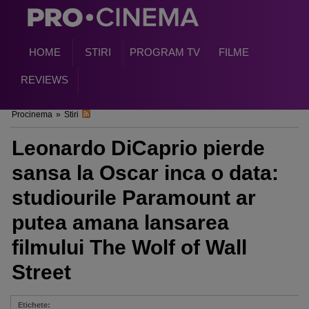
HOME
STIRI
PROGRAM TV
FILME
REVIEWS
Procinema
»
Stiri
Leonardo DiCaprio pierde
sansa la Oscar inca o data:
studiourile Paramount ar
putea amana lansarea
filmului The Wolf of Wall
Street
Etichete: