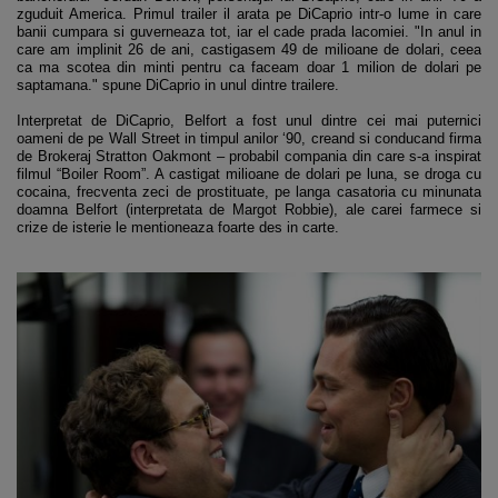
zguduit America. Primul trailer il arata pe DiCaprio intr-o lume in care
banii cumpara si guverneaza tot, iar el cade prada lacomiei. "In anul in
care am implinit 26 de ani, castigasem 49 de milioane de dolari, ceea
ca ma scotea din minti pentru ca faceam doar 1 milion de dolari pe
saptamana." spune DiCaprio in unul dintre trailere.
Interpretat de DiCaprio, Belfort a fost unul dintre cei mai puternici
oameni de pe Wall Street in timpul anilor ‘90, creand si conducand firma
de Brokeraj Stratton Oakmont – probabil compania din care s-a inspirat
filmul “Boiler Room”. A castigat milioane de dolari pe luna, se droga cu
cocaina, frecventa zeci de prostituate, pe langa casatoria cu minunata
doamna Belfort (interpretata de Margot Robbie), ale carei farmece si
crize de isterie le mentioneaza foarte des in carte.