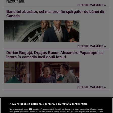
răzbunării.
CITESTE MAI MULT ►
Banditul zburător, cel mai prolific spărgător de bănci din
Canada
CITESTE MAI MULT ►
Dorian Boguță, Dragoș Bucur, Alexandru Papadopol se
întorc în comedia Încă două lozuri
CITESTE MAI MULT ►
Nouă ne pasă ca datele tale personale să rămână confidențiale
Noi și partenerii noștri
201
stocăm și/sau accesăm informații pe dispozitivul dvs., precum identificatorii cookie
unici pentru prelucrarea datelor cu caracter personal. Puteți accepta sau gestiona alegerile dvs. făcând clic mai