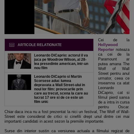
Cei de la
Hollywood
ARTICOLE RELATIONATE
Reporter
noteaza
ca cei de la
Leonardo DiCaprio: actorul il va
Paramount ar
juca pe Woodrow Wilson, al 28-
lea presedinte american, intr-un
putea amana The
nou film
Wolf of Wall
Street pentru anul
Leonardo DiCaprio si Martin
urmator, ceea ce
Scorsese aduc lumea
inseamna ca atat
depravata a Wall Street-ului in
Leonardo
noul lor film: provocarile prin
DiCaprio, cat si
care au trecut, scena la care au
filmul pierd sansa
lucrat 17 ore si de ce este un
film unic
de a intra in cursa
pentru Oscar.
Chiar daca inca nu a fost prezentat la nici un festival, The Wolf of Wall-
Street este considerat de crtici si cinefili drept unul dintre cei mai
importanti candidati in acest sezon la premiile importante.
Surse din interior sustin ca versiunea actuala a filmului regizat de