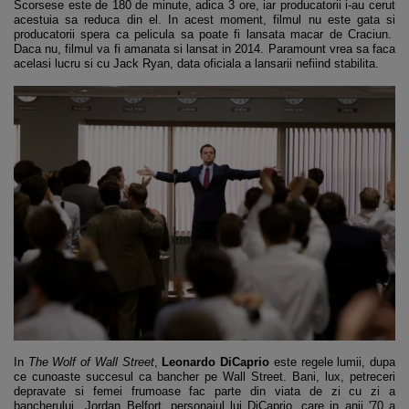
Scorsese este de 180 de minute, adica 3 ore, iar producatorii i-au cerut
acestuia sa reduca din el. In acest moment, filmul nu este gata si
producatorii spera ca pelicula sa poate fi lansata macar de Craciun.
Daca nu, filmul va fi amanata si lansat in 2014. Paramount vrea sa faca
acelasi lucru si cu Jack Ryan, data oficiala a lansarii nefiind stabilita.
In
The Wolf of Wall Street
,
Leonardo DiCaprio
este regele lumii, dupa
ce cunoaste succesul ca bancher pe Wall Street. Bani, lux, petreceri
depravate si femei frumoase fac parte din viata de zi cu zi a
bancherului Jordan Belfort, personajul lui DiCaprio, care in anii '70 a