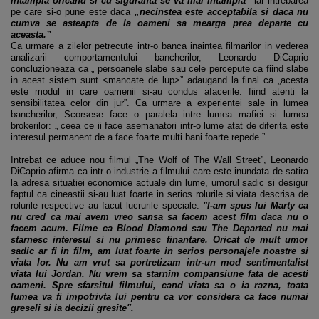
intampla oricand si cu siguranta se va mai intampla”
iar intrebarea
pe care si-o pune este daca
„necinstea este acceptabila si daca nu
cumva se asteapta de la oameni sa mearga prea departe cu
aceasta.”
Ca urmare a zilelor petrecute intr-o banca inaintea filmarilor in vederea
analizarii comportamentului bancherilor, Leonardo DiCaprio
concluzioneaza ca „ persoanele slabe sau cele percepute ca fiind slabe
in acest sistem sunt <mancate de lup>” adaugand la final ca „acesta
este modul in care oamenii si-au condus afacerile: fiind atenti la
sensibilitatea celor din jur”. Ca urmare a experientei sale in lumea
bancherilor, Scorsese face o paralela intre lumea mafiei si lumea
brokerilor: „ ceea ce ii face asemanatori intr-o lume atat de diferita este
interesul permanent de a face foarte multi bani foarte repede.”
Intrebat ce aduce nou filmul „The Wolf of The Wall Street”, Leonardo
DiCaprio afirma ca intr-o industrie a filmului care este inundata de satira
la adresa situatiei economice actuale din lume, umorul sadic si desigur
faptul ca cineastii si-au luat foarte in serios rolurile si viata descrisa de
rolurile respective au facut lucrurile speciale.
"I-am spus lui Marty ca
nu cred ca mai avem vreo sansa sa facem acest film daca nu o
facem acum. Filme ca Blood Diamond sau The Departed nu mai
starnesc interesul si nu primesc finantare. Oricat de mult umor
sadic ar fi in film, am luat foarte in serios personajele noastre si
viata lor. Nu am vrut sa portretizam intr-un mod sentimentalist
viata lui Jordan. Nu vrem sa starnim compansiune fata de acesti
oameni. Spre sfarsitul filmului, cand viata sa o ia razna, toata
lumea va fi impotrivta lui pentru ca vor considera ca face numai
greseli si ia decizii gresite".