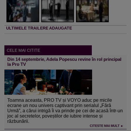
ULTIMELE TRAILERE ADAUGATE
CELE MAI CITITE
Din 14 septembrie, Adela Popescu revine în rol principal
la Pro TV
Toamna aceasta, PRO TV și VOYO aduc pe micile
ecrane un nou univers captivant prin serialul „Fără
Urmă”, a cărui intrigă îi va prinde pe cei de acasă într-un
joc al secretelor, poveștilor de iubire intense și
răzbunării.
CITESTE MAI MULT ►