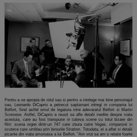
Pentru a se apropia de rolul sau si pentru a intelege mai bine personajul
sau, Leonardo DiCaprio a petrecut saptamani intregi in compania lui
Belfort, fiind astfel omul de legatura intre adevaratul Belfort si Martin
Scorsese. Astfel, DiCaprio a reusit sa afle detalii inedite despre viata
acestuia, care au fost transpuse in cateva scene cu totul bizare din
film: scena orgiei dintr-un 747 care zbura catre Vegas, cimpanzei in
scutece care umblau prin birourile Stratton. Totodata, el a aflat si detalii
picante din viata amoroasa a lui Belfort. "Am vrut sa am o relatie foarte