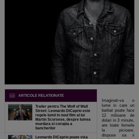
ARTICOLE RELATIONATE
Imaginati-va o
lume in care un
Trailer pentru The Wolf of Wall
barbat poate face
Street: Leonardo DiCaprio este
regele lumii in noul film al lui
12 milioane de
Martin Scorsese, despre lumea
dolari in 3 minute,
murdara si corupta a
are toate femeile
bancherilor
la picioare,
dispuse sa ii
Leonardo DiCaprio poate visa