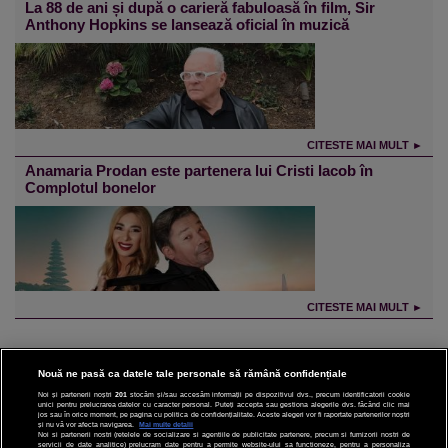
La 88 de ani și după o carieră fabuloasă în film, Sir
Anthony Hopkins se lansează oficial în muzică
CITESTE MAI MULT ►
Anamaria Prodan este partenera lui Cristi Iacob în
Complotul bonelor
CITESTE MAI MULT ►
Nouă ne pasă ca datele tale personale să rămână confidențiale
Noi și partenerii noștri
201
stocăm și/sau accesăm informații pe dispozitivul dvs., precum identificatorii cookie
unici pentru prelucrarea datelor cu caracter personal. Puteți accepta sau gestiona alegerile dvs. făcând clic mai
CINEMA
jos sau în orice moment, pe pagina cu politica de confidențialitate. Aceste alegeri vor fi raportate partenerilor noștri
și nu vă vor afecta navigarea.
Mai multe detalii
Noi si partenerii nostri (retelele de socializare si agentiile de publicitate partenere, precum si furnizorii nostri de
servicii de date analitice) prelucram date pentru a permite website-ului sa functioneze, pentru a personaliza