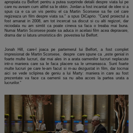
apropiata cu Belfort pentru a putea surprinde detalii despre viata lui pe
care nu aveam cum altfel sa le obtin. Jordan a fost incantat de idee si a
spus ca e ca un vis pentru el ca Martin Scorsese sa fie cel care
regizeaza un film despre viata sa." a spus DiCaprio. "Cand proiectul a
fost amanat in 2008, am tot incercat sa discut si cu alti regizori, dar
niciodata nu am simtit ca poate cineva sa faca o treaba mai buna.
Numai Martin Scorsese poate sa aduca in acelasi film acea depravare,
drama dar si latura umoristica din povestea lui Belfort.
Jonah Hill, care-l joaca pe partemerul lui Belfort, a fost complet
impresionat de Martin Scorsese, despre care spune ca „este genial in
foarte multe lucruri, dar mai ales in a arata oamenilor lucruri neplacute
intr-o maniera care sa le faca placere sa le urmareasca. Sunt foarte
multe lucruri pe care le-am facut si m-au dezgustat in film, dar tocmai
aici se vede sclipirea de geniu a lui Marty: maniera in care au fost
prezentate va face ca oamenii sa nu aiba acces la partea urata a
lucrurilor.”