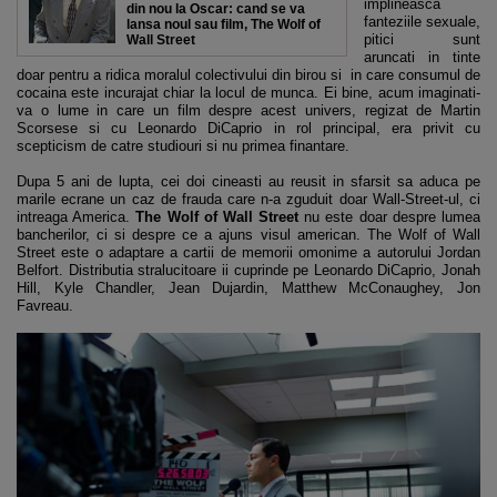
implineasca
din nou la Oscar: cand se va
fanteziile sexuale,
lansa noul sau film, The Wolf of
pitici sunt
Wall Street
aruncati in tinte
doar pentru a ridica moralul colectivului din birou si in care consumul de
cocaina este incurajat chiar la locul de munca. Ei bine, acum imaginati-
va o lume in care un film despre acest univers, regizat de Martin
Scorsese si cu Leonardo DiCaprio in rol principal, era privit cu
scepticism de catre studiouri si nu primea finantare.
Dupa 5 ani de lupta, cei doi cineasti au reusit in sfarsit sa aduca pe
marile ecrane un caz de frauda care n-a zguduit doar Wall-Street-ul, ci
intreaga America.
The Wolf of Wall Street
nu este doar despre lumea
bancherilor, ci si despre ce a ajuns visul american. The Wolf of Wall
Street este o adaptare a cartii de memorii omonime a autorului Jordan
Belfort. Distributia stralucitoare ii cuprinde pe Leonardo DiCaprio, Jonah
Hill, Kyle Chandler, Jean Dujardin, Matthew McConaughey, Jon
Favreau.