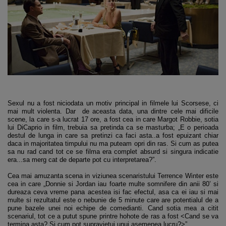
Sexul nu a fost niciodata un motiv principal in filmele lui Scorsese, ci
mai mult violenta. Dar de aceasta data, una dintre cele mai dificile
scene, la care s-a lucrat 17 ore, a fost cea in care Margot Robbie, sotia
lui DiCaprio in film, trebuia sa pretinda ca se masturba; „E o perioada
destul de lunga in care sa pretinzi ca faci asta..a fost epuizant chiar
daca in majoritatea timpului nu ma puteam opri din ras. Si cum as putea
sa nu rad cand tot ce se filma era complet absurd si singura indicatie
era...sa merg cat de departe pot cu interpretarea?”.
Cea mai amuzanta scena in viziunea scenaristului Terrence Winter este
cea in care „Donnie si Jordan iau foarte multe somnifere din anii 80’ si
dureaza ceva vreme pana acestea isi fac efectul, asa ca ei iau si mai
multe si rezultatul este o nebunie de 5 minute care are potentialul de a
pune bazele unei noi echipe de comedianti. Cand sotia mea a citit
scenariul, tot ce a putut spune printre hohote de ras a fost <Cand se va
termina asta? Si cum pot supravietui unui asemenea lucru?>”