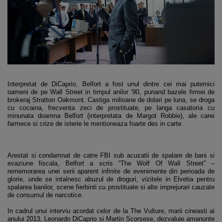
Interpretat de DiCaprio, Belfort a fost unul dintre cei mai puternici
oameni de pe Wall Street in timpul anilor ‘90, punand bazele firmei de
brokeraj Stratton Oakmont. Castiga milioane de dolari pe luna, se droga
cu cocaina, frecventa zeci de prostituate, pe langa casatoria cu
minunata doamna Belfort (interpretata de Margot Robbie), ale carei
farmece si crize de isterie le mentioneaza foarte des in carte.
Arestat si condamnat de catre FBI sub acuzatii de spalare de bani si
evaziune fiscala, Belfort a scris “The Wolf Of Wall Street” –
rememorarea unei serii aparent infinite de evenimente din perioada de
glorie, unde se intalnesc abuzul de droguri, vizitele in Elvetia pentru
spalarea banilor, scene fierbinti cu prostituate si alte imprejurari cauzate
de consumul de narcotice.
In cadrul unui interviu acordat celor de la The Vulture, marii cineasti ai
anului 2013, Leonardo DiCaprio si Martin Scorsese, dezvaluie amanunte