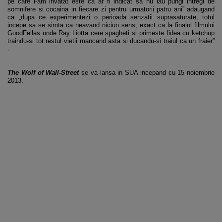
pe care l-am invatat este ca ar fi indicat sa nu iau pungi intregi de
somnifere si cocaina in fiecare zi pentru urmatorii patru ani” adaugand
ca „dupa ce experimentezi o perioada senzatii suprasaturate, totul
incepe sa se simta ca neavand niciun sens, exact ca la finalul filmului
GoodFellas unde Ray Liotta cere spagheti si primeste fidea cu ketchup
traindu-si tot restul vietii mancand asta si ducandu-si traiul ca un fraier”
.
The Wolf of Wall-Street
se va lansa in SUA incepand cu 15 noiembrie
2013.