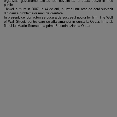
organizatii guvernamentale au fost nevoite sa isi ceara scuze in mod
public.
Jewell a murit in 2007, la 44 de ani, in urma unui atac de cord survenit
din cauza problemelor mari de greutate.
In prezent, cei doi actori se bucura de succesul noului lor film, The Wolf
of Wall Street, pentru care se afla amandoi in cursa la Oscar. In total,
filmul lui Martin Scorsese a primit 5 nominalziari la Oscar.