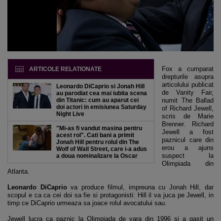
Fox a cumparat
ARTICOLE RELATIONATE
drepturile asupra
articolului publicat
Leonardo DiCaprio si Jonah Hill
de Vanity Fair,
au parodiat cea mai iubita scena
din Titanic: cum au aparut cei
numit The Ballad
doi actori in emisiunea Saturday
of Richard Jewell,
Night Live
scris de Marie
Brenner. Richard
"Mi-as fi vandut masina pentru
Jewell a fost
acest rol". Cati bani a primit
paznicul care din
Jonah Hill pentru rolul din The
erou a ajuns
Wolf of Wall Street, care i-a adus
suspect la
a doua nominalizare la Oscar
Olimpiada din
Atlanta.
Leonardo DiCaprio
va produce filmul, impreuna cu Jonah Hill, dar
scopul e ca ca cei doi sa fie si protagonisti: Hill il va juca pe Jewell, in
timp ce DiCaprio urmeaza sa joace rolul avocatului sau.
Jewell lucra ca paznic la Olimpiada de vara din 1996 si a gasit un