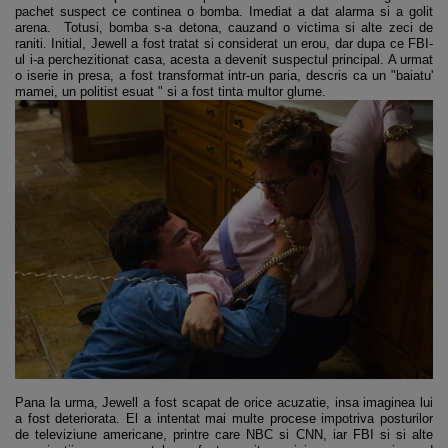
pachet suspect ce continea o bomba. Imediat a dat alarma si a golit
arena. Totusi, bomba s-a detona, cauzand o victima si alte zeci de
raniti. Initial, Jewell a fost tratat si considerat un erou, dar dupa ce FBI-
ul i-a perchezitionat casa, acesta a devenit suspectul principal. A urmat
o iserie in presa, a fost transformat intr-un paria, descris ca un "baiatu'
mamei, un politist esuat " si a fost tinta multor glume.
Pana la urma, Jewell a fost scapat de orice acuzatie, insa imaginea lui
a fost deteriorata. El a intentat mai multe procese impotriva posturilor
de televiziune americane, printre care NBC si CNN, iar FBI si si alte