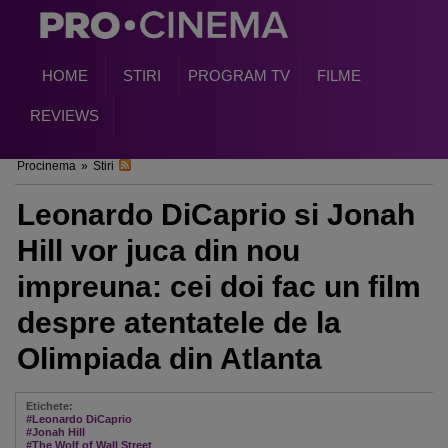
HOME
STIRI
PROGRAM TV
FILME
REVIEWS
Procinema
»
Stiri
Leonardo DiCaprio si Jonah
Hill vor juca din nou
impreuna: cei doi fac un film
despre atentatele de la
Olimpiada din Atlanta
Etichete:
#Leonardo DiCaprio
#Jonah Hill
#The Wolf of Wall Street