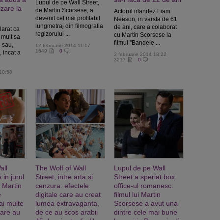
Lupul de pe Wall Street,
zare la
de Martin Scorsese, a
Actorul irlandez Liam
devenit cel mai profitabil
Neeson, in varsta de 61
lungmetraj din filmografia
de ani, care a colaborat
larat ca
regizorului ...
cu Martin Scorsese la
 mult sa
filmul "Bandele ...
l sau,
12 februarie 2014 11:17
1649
0
 incat a
3 februarie 2014 18:22
3217
0
 10:50
all
The Wolf of Wall
Lupul de pe Wall
 in jurul
Street, intre arta si
Street a speriat box
i Martin
cenzura: efectele
office-ul romanesc:
e
digitale care au creat
filmul lui Martin
ai multe
lumea extravaganta,
Scorsese a avut una
care au
de ce au scos arabii
dintre cele mai bune