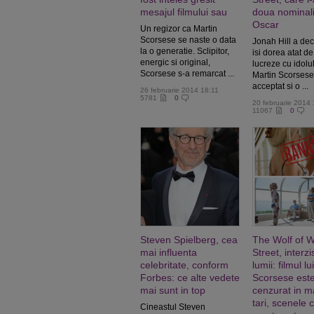
mesajul filmului sau
doua nominali
Oscar
Un regizor ca Martin
Scorsese se naste o data
Jonah Hill a dec
la o generatie. Sclipitor,
isi dorea atat de
energic si original,
lucreze cu idolu
Scorsese s-a remarcat ...
Martin Scorsese,
acceptat si o ...
26 februarie 2014 18:11
5781
0
20 februarie 2014
11067
0
Steven Spielberg, cea
The Wolf of W
mai influenta
Street, interzis
celebritate, conform
lumii: filmul lu
Forbes: ce alte vedete
Scorsese est
mai sunt in top
cenzurat in m
tari, scenele 
Cineastul Steven