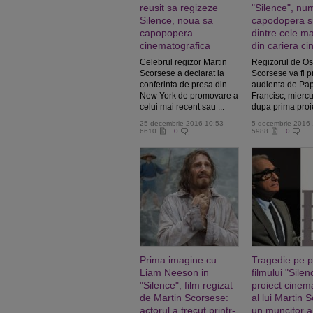
reusit sa regizeze
"Silence", num
Silence, noua sa
capodopera si
capopopera
dintre cele m
cinematografica
din cariera ci
Celebrul regizor Martin
Regizorul de Os
Scorsese a declarat la
Scorsese va fi pr
conferinta de presa din
audienta de Pa
New York de promovare a
Francisc, miercur
celui mai recent sau ...
dupa prima proiec
25 decembrie 2016 10:53
5 decembrie 2016
6610
0
5988
0
Prima imagine cu
Tragedie pe pl
Liam Neeson in
filmului "Silen
"Silence", film regizat
proiect cinem
de Martin Scorsese:
al lui Martin 
actorul a trecut printr-
un muncitor a