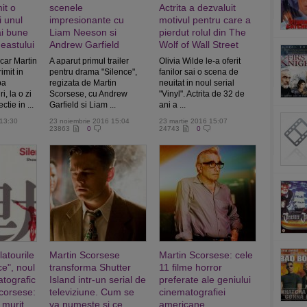
it o
scenele
Actrita a dezvaluit
 unul
impresionante cu
motivul pentru care a
ai bune
Liam Neeson si
pierdut rolul din The
neastului
Andrew Garfield
Wolf of Wall Street
car Martin
A aparut primul trailer
Olivia Wilde le-a oferit
imit in
pentru drama "Silence",
fanilor sai o scena de
pa
regizata de Martin
neuitat in noul serial
i, la o zi
Scorsese, cu Andrew
"Vinyl". Actrita de 32 de
tie in ...
Garfield si Liam ...
ani a ...
 13:30
23 noiembrie 2016 15:04
23 martie 2016 15:07
23863
0
24743
0
atourile
Martin Scorsese
Martin Scorsese: cele
ce", noul
transforma Shutter
11 filme horror
atografic
Island intr-un serial de
preferate ale geniului
Scorsese:
televiziune. Cum se
cinematografiei
 murit
va numeste si ce
americane