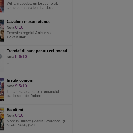
William Jacobs, un fost general,
comploteaza sa bombardeze...
Cavalerii mesei rotunde
0/10
Nota
Povestea regelui
Arthur
si a
Cavalerilor...
Trandafirii sunt pentru cei bogati
8.6/10
Nota
...
Insula comorii
9.5/10
Nota
In aceasta adaptare a romanului
clasic scris de Robert...
Baieti rai
0/10
Nota
Marcus Burnett (Martin Lawrence) şi
Mike Lowrey (Will...