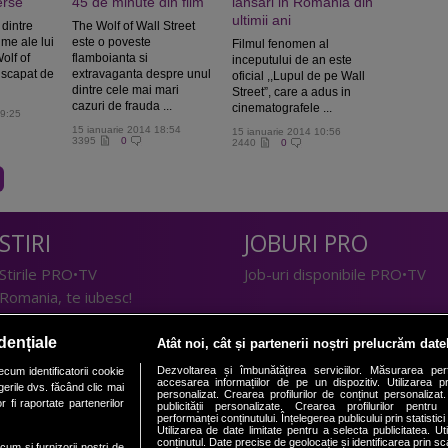
erse
45 de minute din film
lansari in Romania din
ultimii ani
dintre
The Wolf of Wall Street
lme ale lui
este o poveste
Filmul fenomen al
olf of
flamboianta si
inceputului de an este
 scapat de
extravaganta despre unul
oficial ,,Lupul de pe Wall
dintre cele mai mari
Street”, care a adus in
cazuri de frauda ...
cinematografele ...
09:25
15 ianuarie 2014 18:54
15 ianuarie 2014 10:56
3395
0
2440
0
STIRI
JOBURI PRO
Stirile PRO•TV
Job-uri disponibile PRO•TV
Romania, te iubesc!
LIFESTYLE
dențiale
Atât noi, cât și partenerii noștri prelucrăm date
TEHNOLOGIE
Doctor de Bine
Dezvoltarea și îmbunătățirea serviciilor. Măsurarea per
cum identificatorii cookie
accesarea informațiilor de pe un dispozitiv. Utilizarea pro
erile dvs. făcând clic mai
I Like IT
Acasă
personalizat. Crearea profilurilor de conținut personalizat. 
 fi raportate partenerilor
publicității personalizate. Crearea profilurilor pentru
Acasă Gold
performanței conținutului. Înțelegerea publicului prin statistic
Utilizarea de date limitate pentru a selecta publicitatea. Ut
Perfecte
conținutul. Date precise de geolocație și identificarea prin sc
ecum si furnizorii nostri de