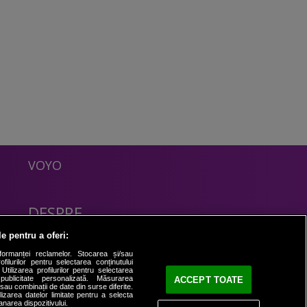
VOYO
DESPRE
Politica Confidentialitate
le pentru a oferi:
Contact
formanței reclamelor. Stocarea și/sau
filurilor pentru selectarea conținutului
Utilizarea profilurilor pentru selectarea
 publicitate personalizată. Măsurarea
ACCEPT TOATE
i sau combinații de date din surse diferite.
ilizarea datelor limitate pentru a selecta
anarea dispozitivului.