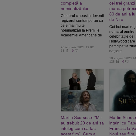
completă a
cei trei granzi
nominalizărilor
marea petrec
80 de ani a lu
Celebrul cineast a devenit
de Niro
regizorul contemporan cu
cele mai multe
Cei trei mari reg
nominalizări la Premiile
numărat printre
Academiei Americane de
celebritățile de 
...
Hollywood care
participat la ziu
26 ianuarie 2024 19:02
78
0
naștere ...
19 august 2023 1
128
0
Martin Scorsese: "Mi-
Martin Scorse
au trebuit 20 de ani sa
intalni cu Pap
inteleg cum sa fac
Francisc la Va
acest film". Cum a
Noul sau film,