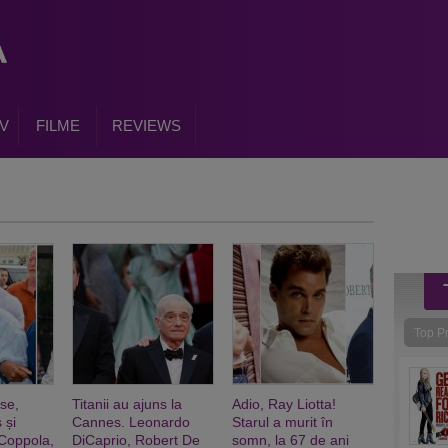
V
FILME
REVIEWS
Top P
se,
Titanii au ajuns la
Adio, Ray Liotta!
 și
Cannes. Leonardo
Starul a murit în
Coppola,
DiCaprio, Robert De
somn, la 67 de ani