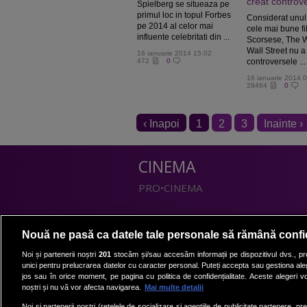
creat controv
Spielberg se situeaza pe
primul loc in topul Forbes
Considerat unul 
pe 2014 al celor mai
cele mai bune fi
influente celebritati din ...
Scorsese, The W
Wall Street nu a
16 ianuarie 2014 15:02
472
0
controversele ...
16 ianuarie 2014 
28464
0
‹ Inapoi
1
2
3
Inainte ›
CINEMA
PRO•CINEMA
DIVERTISMENT
Nouă ne pasă ca datele tale personale să rămână confi
PRO•TV
Noi și partenerii noștri
201
stocăm și/sau accesăm informații pe dispozitivul dvs., pre
unici pentru prelucrarea datelor cu caracter personal. Puteți accepta sau gestiona aleg
Romanii au talent
jos sau în orice moment, pe pagina cu politica de confidențialitate. Aceste alegeri vor
Vocea Romaniei
noștri și nu vă vor afecta navigarea.
Mai multe detalii
Las Fierbinti
Noi si partenerii nostri (retelele de socializare si agentiile de publicitate partenere, pr