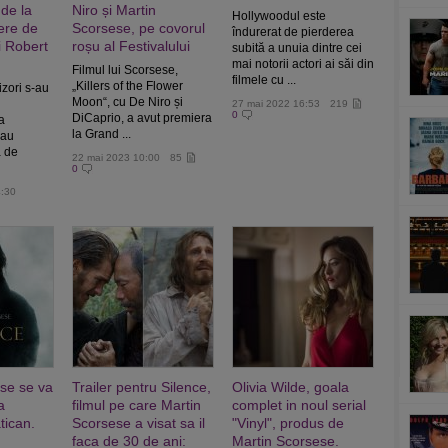
 de la
Niro și Martin
Hollywoodul este
ere de
Scorsese, pe covorul
îndurerat de pierderea
i Robert
roșu al Festivalului
subită a unuia dintre cei
mai notorii actori ai săi din
Filmul lui Scorsese,
filmele cu ...
„Killers of the Flower
izori s-au
Moon“, cu De Niro și
27 mai 2022 16:53
219
0
DiCaprio, a avut premiera
la
la Grand ...
 au
a de
22 mai 2023 10:00
85
0
4:30
se se va
Trailer pentru Silence,
Olivia Wilde, goala
a
filmul pe care Martin
complet in noul serial
tican.
Scorsese a visat sa il
"Vinyl", produs de
faca de 30 de ani:
Martin Scorsese.