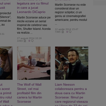
ul unei
legatura are cu filmul
Martin Scorsese nu este
usit
in care a jucat
considerat doar un
Leonardo DiCaprio
regizor sclipitor, ci un
 proiectul
geniu al cinematografiei
Silence",
Martin Scorsese aduce pe
americane, pentru modul
semnat de
micile ecrane un serial
...
, au
inspirat de celebrul sau
film, Shutter Island. Acesta
12 aprilie 2014 15:47
7365
0
va realiza ...
8:31
27 august 2014 10:16
1093
0
ut
The Wolf of Wall
Liam Neeson
u acest
Street, cel mai
colaboreaza pentru a
 a primit
profitabil film din
doua oara cu Martin
tru rolul
cariera lui Martin
Scorsese:
filmul pe
of Wall
Scorsese
care regizorul viseaza
-a adus a
sa-l faca de 22 de ani