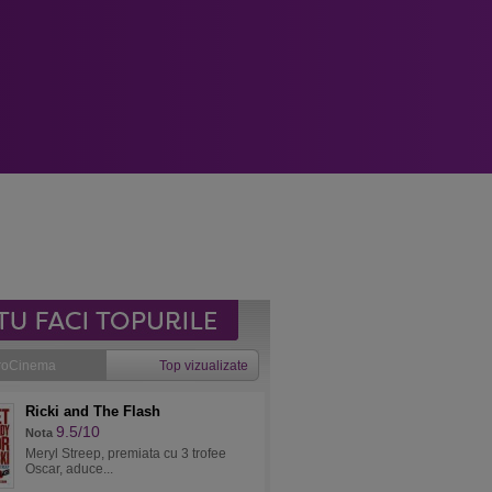
roCinema
Top vizualizate
Ricki and The Flash
9.5/10
Nota
Meryl Streep, premiata cu 3 trofee
Oscar, aduce...