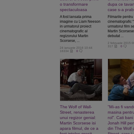
o transformare
dupa ce tavan
spectaculoasa
case s-a prab
A fost lansata prima
Filmarile pentru
imagine cu Liam Neeson
cinematografic "
in urmatorul proiect
urmatorul film 
cinematografic al
Martin Scorsese
regizorului Martin
debutat ...
Scorsese, ...
2 februarie 2015 0
317
0
24 ianuarie 2016 10:44
16334
0
The Wolf of Wall-
"Mi-as fi vand
Street, renasterea
masina pentr
unui regizor genial:
rol". Cati bani
Martin Scorsese isi
Jonah Hill pen
apara filmul, de ce a
din The Wolf 
fost inteles gresit
Street, care i