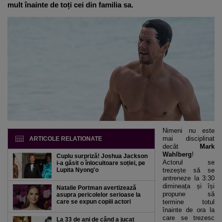
mult înainte de toți cei din familia sa.
Nimeni nu este
mai disciplinat
ARTICOLE RELATIONATE
decât
Mark
Wahlberg
!
Cuplu surpriză! Joshua Jackson
Actorul se
i-a găsit o înlocuitoare soției, pe
Lupita Nyong'o
trezește să se
antreneze la 3:30
dimineața și își
Natalie Portman avertizează
propune să
asupra pericolelor serioase la
care se expun copiii actori
termine totul
înainte de ora la
care se trezesc
La 33 de ani de când a jucat