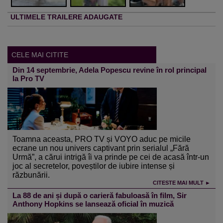
ULTIMELE TRAILERE ADAUGATE
CELE MAI CITITE
Din 14 septembrie, Adela Popescu revine în rol principal
la Pro TV
Toamna aceasta, PRO TV și VOYO aduc pe micile
ecrane un nou univers captivant prin serialul „Fără
Urmă”, a cărui intrigă îi va prinde pe cei de acasă într-un
joc al secretelor, poveștilor de iubire intense și
răzbunării.
CITESTE MAI MULT ►
La 88 de ani și după o carieră fabuloasă în film, Sir
Anthony Hopkins se lansează oficial în muzică