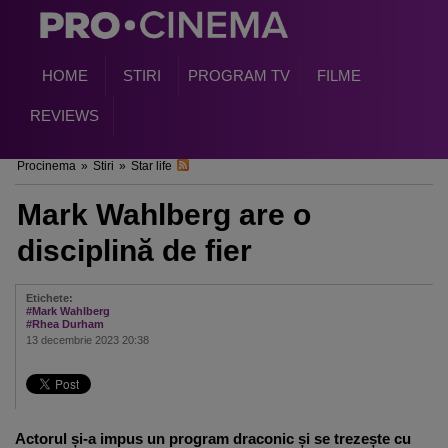
HOME
STIRI
PROGRAM TV
FILME
REVIEWS
Procinema
»
Stiri
»
Star life
Mark Wahlberg are o
disciplină de fier
Etichete:
#Mark Wahlberg
#Rhea Durham
13 decembrie 2023 20:38
Actorul și-a impus un program draconic și se trezește cu