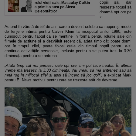
copiii săi, dar
rolul vieții sale, Macaulay Culkin
a primit o stea pe Aleea
reușește totuși să
Celebrităților
doarmă opt ore pe
zi.
Actorul în vârstă de 52 de ani, care a devenit celebru ca rapper și model
de lenjerie intimă pentru Calvin Klein la începutul anilor 1990, este
cunoscut pentru faptul că se menține în formă pentru rolurile sale din
filmele de acțiune și a dezvăluit recent că, atâta timp cât poate dormi
opt în timpul zilei, poate folosi orele din timpul nopții pentru a-și
continua activitățile personale, inclusiv pentru a se putea trezi la 3:30
dimineața pentru a se antrena.
„Atâta timp cât îmi primesc cele opt ore, îmi pot face treaba. În ultima
vreme mă trezesc la 3:30 dimineața. Nu vreau să mă antrenez sau să
mnă rog în mijlocul zilei și apoi să încerc să joc golf”
, a explicat Mark
pentru E! News motivul pentru care se trezește atât de devreme.