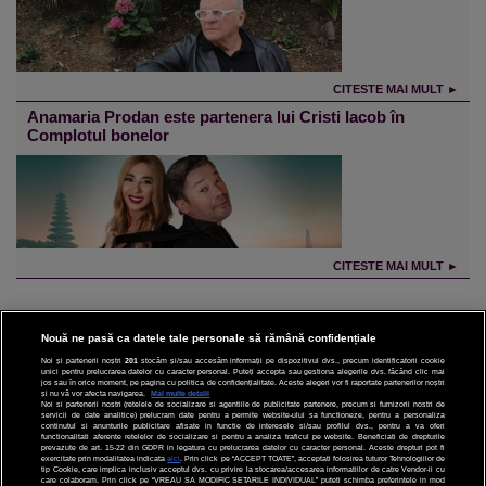
CITESTE MAI MULT ►
Anamaria Prodan este partenera lui Cristi Iacob în
Complotul bonelor
CITESTE MAI MULT ►
Nouă ne pasă ca datele tale personale să rămână confidențiale
Noi și partenerii noștri
201
stocăm și/sau accesăm informații pe dispozitivul dvs., precum identificatorii cookie
unici pentru prelucrarea datelor cu caracter personal. Puteți accepta sau gestiona alegerile dvs. făcând clic mai
CINEMA
jos sau în orice moment, pe pagina cu politica de confidențialitate. Aceste alegeri vor fi raportate partenerilor noștri
și nu vă vor afecta navigarea.
Mai multe detalii
Noi si partenerii nostri (retelele de socializare si agentiile de publicitate partenere, precum si furnizorii nostri de
servicii de date analitice) prelucram date pentru a permite website-ului sa functioneze, pentru a personaliza
DIVERTISMENT
continutul si anunturile publicitare afisate in functie de interesele si/sau profilul dvs., pentru a va oferi
functionalitati aferente retelelor de socializare si pentru a analiza traficul pe website. Beneficiati de drepturile
prevazute de art. 15-22 din GDPR in legatura cu prelucrarea datelor cu caracter personal. Aceste drepturi pot fi
STIRI
exercitate prin modalitatea indicata
aici
. Prin click pe “ACCEPT TOATE”, acceptati folosirea tuturor Tehnologiilor de
tip Cookie, care implica inclusiv acceptul dvs. cu privire la stocarea/accesarea informatiilor de catre Vendor-ii cu
care colaboram. Prin click pe “VREAU SA MODIFIC SETARILE INDIVIDUAL” puteti schimba preferintele in mod