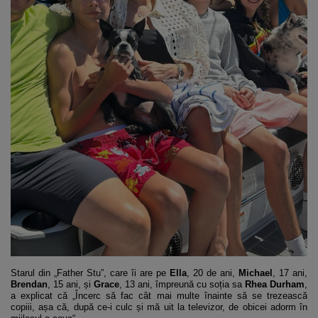
Starul din „Father Stu”, care îi are pe
Ella
, 20 de ani,
Michael
, 17 ani,
Brendan
, 15 ani, și
Grace
, 13 ani, împreună cu soția sa
Rhea Durham
,
a explicat că „Încerc să fac cât mai multe înainte să se trezească
copiii, așa că, după ce-i culc și mă uit la televizor, de obicei adorm în