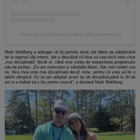
A post shared by Mark Wahlberg (@markwahlberg)
Mark Wahlberg a adăugat că își permite două zile libere pe săptămână
de la regimul său intens, dar a dezvăluit că fiica sa cea mică este chiar
„mai disciplinată” decât el, când vine vorba de respectarea programului
său de jocheu.
„Eu am miercurea și sâmbăta libere. Dar, mă credeți sau
nu, fiica mea este mai disciplinată decât mine, pentru că vrea să fie o
atletă olimpică. Eu nu am adoptat acest tip de disciplină până la 30 de
ani și a trebuit să o fac pentru muncă”
, a declarat Mark Wahlberg.