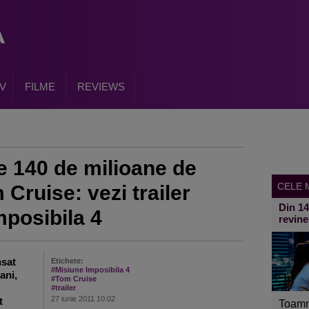
V
FILME
REVIEWS
 140 de milioane de
CELE M
 Cruise: vezi trailer
Din 1
mposibila 4
revine
nsat
Etichete:
#Misiune Imposibila 4
ani,
#Tom Cruise
#trailer
27 iunie 2011 10:02
t
Toamn