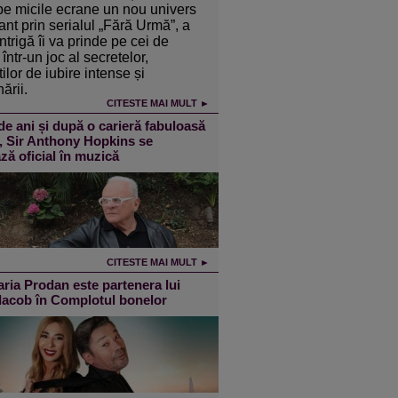
pe micile ecrane un nou univers
ant prin serialul „Fără Urmă”, a
intrigă îi va prinde pe cei de
într-un joc al secretelor,
ilor de iubire intense și
ării.
CITESTE MAI MULT ►
de ani și după o carieră fabuloasă
m, Sir Anthony Hopkins se
ză oficial în muzică
CITESTE MAI MULT ►
ia Prodan este partenera lui
 Iacob în Complotul bonelor