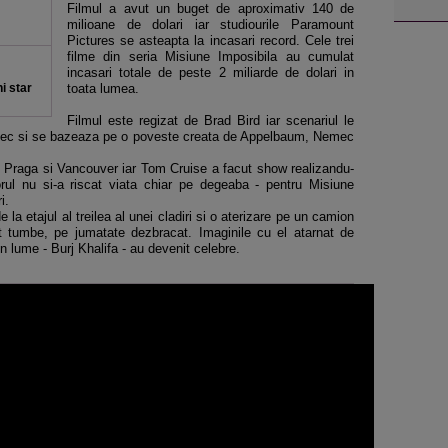
Filmul a avut un buget de aproximativ 140 de
milioane de dolari iar studiourile Paramount
Pictures se asteapta la incasari record. Cele trei
filme din seria Misiune Imposibila au cumulat
incasari totale de peste 2 miliarde de dolari in
i star
toata lumea.
Filmul este regizat de Brad Bird iar scenariul le
mec si se bazeaza pe o poveste creata de Appelbaum, Nemec
, Praga si Vancouver iar Tom Cruise a facut show realizandu-
orul nu si-a riscat viata chiar pe degeaba - pentru Misiune
i.
la etajul al treilea al unei cladiri si o aterizare pe un camion
ut tumbe, pe jumatate dezbracat. Imaginile cu el atarnat de
in lume - Burj Khalifa - au devenit celebre.