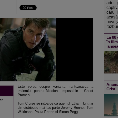
aduc 
captiv
cărui 
acasă 
poveșt
răzbun
La 88 
în fil
lansea
Anamar
Este vorba despre varianta frantuzeasca a
Cristi
trailerului pentru Mission: Impossible - Ghost
Protocol.
st
Tom Cruise se intoarce ca agentul Ethan Hunt iar
din distributie mai fac parte Jeremy Renner, Tom
Wilkinson, Paula Patton si Simon Pegg.