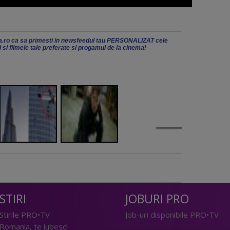
.ro ca sa primesti in newsfeedul tau PERSONALIZAT cele
ii si filmele tale preferate si progamul de la cinema!
STIRI
JOBURI PRO
Stirile PRO•TV
Job-uri disponibile PRO•TV
Romania, te iubesc!