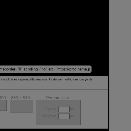
ţi codul de încorporat aflat mai sus. Codul se modifică în funcţie de
390
853 × 510
Personalizat
px
Lăţimea:
px
Înălţimea: