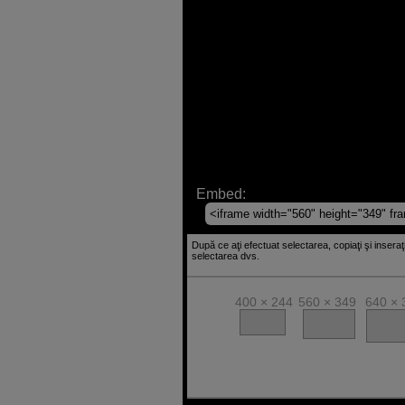
Embed:
După ce aţi efectuat selectarea, copiaţi şi insera
selectarea dvs.
400 × 244
560 × 349
640 × 