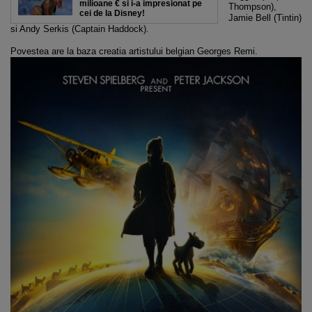
milioane € si i-a impresionat pe
Thompson),
cei de la Disney!
Jamie Bell (Tintin)
si Andy Serkis (Captain Haddock).
Povestea are la baza creatia artistului belgian Georges Remi.