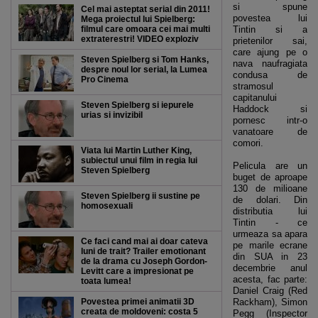
si spune
Cel mai asteptat serial din 2011!
povestea lui
Mega proiectul lui Spielberg:
filmul care omoara cei mai multi
Tintin si a
extraterestri! VIDEO exploziv
prietenilor sai,
care ajung pe o
Steven Spielberg si Tom Hanks,
nava naufragiata
despre noul lor serial, la Lumea
condusa de
Pro Cinema
stramosul
capitanului
Steven Spielberg si iepurele
Haddock si
urias si invizibil
pornesc intr-o
vanatoare de
comori.
Viata lui Martin Luther King,
subiectul unui film in regia lui
Pelicula are un
Steven Spielberg
buget de aproape
130 de milioane
Steven Spielberg ii sustine pe
de dolari. Din
homosexuali
distributia lui
Tintin - ce
urmeaza sa apara
Ce faci cand mai ai doar cateva
pe marile ecrane
luni de trait? Trailer emotionant
din SUA in 23
de la drama cu Joseph Gordon-
decembrie anul
Levitt care a impresionat pe
acesta, fac parte:
toata lumea!
Daniel Craig (Red
Povestea primei animatii 3D
Rackham), Simon
creata de moldoveni: costa 5
Pegg (Inspector