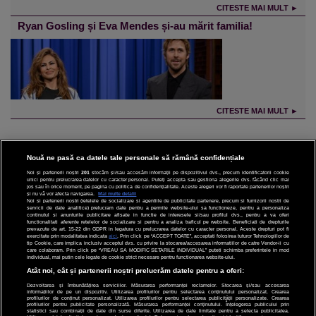
CITESTE MAI MULT ►
Ryan Gosling și Eva Mendes și-au mărit familia!
CITESTE MAI MULT ►
Nouă ne pasă ca datele tale personale să rămână confidențiale
Noi și partenerii noștri
201
stocăm și/sau accesăm informații pe dispozitivul dvs., precum identificatorii cookie
unici pentru prelucrarea datelor cu caracter personal. Puteți accepta sau gestiona alegerile dvs. făcând clic mai
CINEMA
jos sau în orice moment, pe pagina cu politica de confidențialitate. Aceste alegeri vor fi raportate partenerilor noștri
și nu vă vor afecta navigarea.
Mai multe detalii
Noi si partenerii nostri (retelele de socializare si agentiile de publicitate partenere, precum si furnizorii nostri de
servicii de date analitice) prelucram date pentru a permite website-ului sa functioneze, pentru a personaliza
DIVERTISMENT
continutul si anunturile publicitare afisate in functie de interesele si/sau profilul dvs., pentru a va oferi
functionalitati aferente retelelor de socializare si pentru a analiza traficul pe website. Beneficiati de drepturile
prevazute de art. 15-22 din GDPR in legatura cu prelucrarea datelor cu caracter personal. Aceste drepturi pot fi
STIRI
exercitate prin modalitatea indicata
aici
. Prin click pe “ACCEPT TOATE”, acceptati folosirea tuturor Tehnologiilor de
tip Cookie, care implica inclusiv acceptul dvs. cu privire la stocarea/accesarea informatiilor de catre Vendor-ii cu
care colaboram. Prin click pe “VREAU SA MODIFIC SETARILE INDIVIDUAL” puteti schimba preferintele in mod
TEHNOLOGIE
individual, mai putin cele legate de cookie strict necesare pentru functionarea website-ului.
Atât noi, cât și partenerii noștri prelucrăm datele pentru a oferi:
SPORT
Dezvoltarea și îmbunătățirea serviciilor. Măsurarea performanței reclamelor. Stocarea și/sau accesarea
informațiilor de pe un dispozitiv. Utilizarea profilurilor pentru selectarea conținutului personalizat. Crearea
JOBURI PRO
profilurilor de conținut personalizat. Utilizarea profilurilor pentru selectarea publicității personalizate. Crearea
profilurilor pentru publicitate personalizată. Măsurarea performanței conținutului. Înțelegerea publicului prin
statistici sau combinații de date din surse diferite. Utilizarea de date limitate pentru a selecta publicitatea.