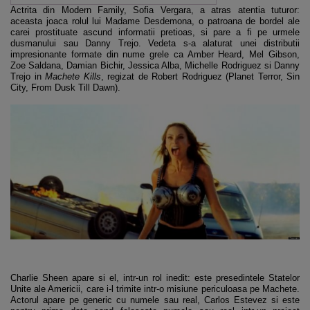
Actrita din Modern Family, Sofia Vergara, a atras atentia tuturor:
aceasta joaca rolul lui Madame Desdemona, o patroana de bordel ale
carei prostituate ascund informatii pretioas, si pare a fi pe urmele
dusmanului sau Danny Trejo. Vedeta s-a alaturat unei distributii
impresionante formate din nume grele ca Amber Heard, Mel Gibson,
Zoe Saldana, Damian Bichir, Jessica Alba, Michelle Rodriguez si Danny
Trejo in
Machete Kills
, regizat de Robert Rodriguez (Planet Terror, Sin
City, From Dusk Till Dawn).
Charlie Sheen apare si el, intr-un rol inedit: este presedintele Statelor
Unite ale Americii, care i-l trimite intr-o misiune periculoasa pe Machete.
Actorul apare pe generic cu numele sau real, Carlos Estevez si este