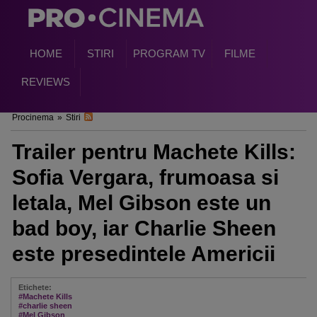
HOME
STIRI
PROGRAM TV
FILME
REVIEWS
Procinema
»
Stiri
Trailer pentru Machete Kills:
Sofia Vergara, frumoasa si
letala, Mel Gibson este un
bad boy, iar Charlie Sheen
este presedintele Americii
Etichete:
#Machete Kills
#charlie sheen
#Mel Gibson