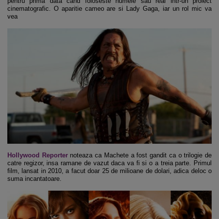
pentru prima data cand foloseste numele sau real intr-un proiect
cinematografic. O aparitie cameo are si Lady Gaga, iar un rol mic va
vea
Hollywood Reporter
noteaza ca Machete a fost gandit ca o trilogie de
catre regizor, insa ramane de vazut daca va fi si o a treia parte. Primul
film, lansat in 2010, a facut doar 25 de milioane de dolari, adica deloc o
suma incantatoare.