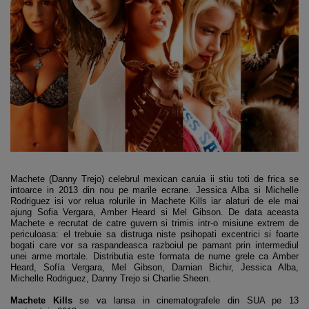
Machete (Danny Trejo) celebrul mexican caruia ii stiu toti de frica se
intoarce in 2013 din nou pe marile ecrane. Jessica Alba si Michelle
Rodriguez isi vor relua rolurile in Machete Kills iar alaturi de ele mai
ajung Sofia Vergara, Amber Heard si Mel Gibson. De data aceasta
Machete e recrutat de catre guvern si trimis intr-o misiune extrem de
periculoasa: el trebuie sa distruga niste psihopati excentrici si foarte
bogati care vor sa raspandeasca razboiul pe pamant prin intermediul
unei arme mortale. Distributia este formata de nume grele ca Amber
Heard, Sofía Vergara, Mel Gibson, Damian Bichir, Jessica Alba,
Michelle Rodriguez, Danny Trejo si Charlie Sheen.
Machete Kills
se va lansa in cinematografele din SUA pe 13