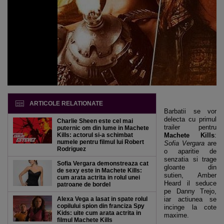
ARTICOLE RELATIONATE
Barbatii se vor
delecta cu primul
Charlie Sheen este cel mai
trailer pentru
puternic om din lume in Machete
Kills: actorul si-a schimbat
Machete Kills
:
numele pentru filmul lui Robert
Sofia Vergara
are
Rodriguez
o aparitie de
senzatia si trage
Sofia Vergara demonstreaza cat
gloante din
de sexy este in Machete Kills:
sutien, Amber
cum arata actrita in rolul unei
Heard il seduce
patroane de bordel
pe Danny Trejo,
Alexa Vega a lasat in spate rolul
iar actiunea se
copilului spion din franciza Spy
incinge la cote
Kids: uite cum arata actrita in
maxime.
filmul Machete Kills