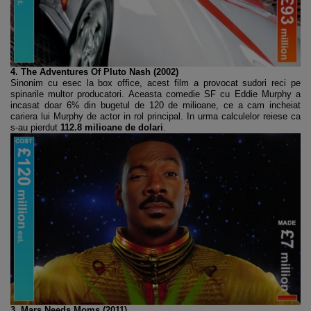
4. The Adventures Of Pluto Nash (2002)
Sinonim cu esec la box office, acest film a provocat sudori reci pe
spinarile multor producatori. Aceasta comedie SF cu Eddie Murphy a
incasat doar 6% din bugetul de 120 de milioane, ce a cam incheiat
cariera lui Murphy de actor in rol principal. In urma calculelor reiese ca
s-au pierdut
112.8 milioane de dolari
.
3. Mars Needs Moms (2011)