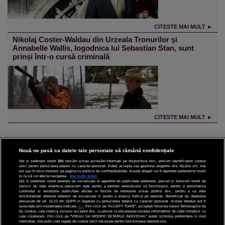
CITESTE MAI MULT ►
Nikolaj Coster-Waldau din Urzeala Tronurilor și
Annabelle Wallis, logodnica lui Sebastian Stan, sunt
prinși într-o cursă criminală
CITESTE MAI MULT ►
Nouă ne pasă ca datele tale personale să rămână confidențiale
Noi și partenerii noștri
201
stocăm și/sau accesăm informații pe dispozitivul dvs., precum identificatorii cookie
unici pentru prelucrarea datelor cu caracter personal. Puteți accepta sau gestiona alegerile dvs. făcând clic mai
CINEMA
jos sau în orice moment, pe pagina cu politica de confidențialitate. Aceste alegeri vor fi raportate partenerilor noștri
și nu vă vor afecta navigarea.
Mai multe detalii
Noi si partenerii nostri (retelele de socializare si agentiile de publicitate partenere, precum si furnizorii nostri de
servicii de date analitice) prelucram date pentru a permite website-ului sa functioneze, pentru a personaliza
DIVERTISMENT
continutul si anunturile publicitare afisate in functie de interesele si/sau profilul dvs., pentru a va oferi
functionalitati aferente retelelor de socializare si pentru a analiza traficul pe website. Beneficiati de drepturile
prevazute de art. 15-22 din GDPR in legatura cu prelucrarea datelor cu caracter personal. Aceste drepturi pot fi
STIRI
exercitate prin modalitatea indicata
aici
. Prin click pe “ACCEPT TOATE”, acceptati folosirea tuturor Tehnologiilor de
tip Cookie, care implica inclusiv acceptul dvs. cu privire la stocarea/accesarea informatiilor de catre Vendor-ii cu
care colaboram. Prin click pe “VREAU SA MODIFIC SETARILE INDIVIDUAL” puteti schimba preferintele in mod
TEHNOLOGIE
individual, mai putin cele legate de cookie strict necesare pentru functionarea website-ului.