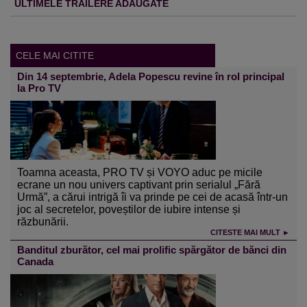
ULTIMELE TRAILERE ADAUGATE
CELE MAI CITITE
Din 14 septembrie, Adela Popescu revine în rol principal
la Pro TV
Toamna aceasta, PRO TV și VOYO aduc pe micile
ecrane un nou univers captivant prin serialul „Fără
Urmă”, a cărui intrigă îi va prinde pe cei de acasă într-un
joc al secretelor, poveștilor de iubire intense și
răzbunării.
CITESTE MAI MULT ►
Banditul zburător, cel mai prolific spărgător de bănci din
Canada