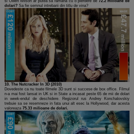
si Owen Wilson ar putea sa ramana cu o pierdere de
72.2 milioane de
dolari?
Sa fie semnul intrebarii din titlu de vina?
10. The Nutcracker In 3D (2010)
Dovedeste ca nu toate filmele 3D sunt si succese de box office. Filmul
n-a mai fost lansat in UK si in State a incasat peste 65 de mii de dolari
in week-endul de deschidere. Regizorul rus Andrey Konchalovskiy
trebuie sa se resemneze in fata unui alt esec la Hollywood, dar acesta
valoreaza
75.33 milioane de dolari.