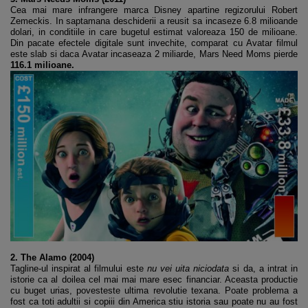
Cea mai mare infrangere marca Disney apartine regizorului Robert
Zemeckis. In saptamana deschiderii a reusit sa incaseze 6.8 milioande
dolari, in conditiile in care bugetul estimat valoreaza 150 de milioane.
Din pacate efectele digitale sunt invechite, comparat cu Avatar filmul
este slab si daca Avatar incaseaza 2 miliarde, Mars Need Moms pierde
116.1 milioane.
2. The Alamo (2004)
Tagline-ul inspirat al filmului este
nu vei uita niciodata
si da, a intrat in
istorie ca al doilea cel mai mai mare esec financiar. Aceasta productie
cu buget urias, povesteste ultima revolutie texana. Poate problema a
fost ca toti adultii si copiii din America stiu istoria sau poate nu au fost