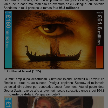
Die Hard si Predator, deci nu ar putea sa dea gres. Ei bine, necazurile
vin si pe la case mai mari asa ca aventura sa cu vikingi si cu Antonio
Banderas in rolul principal a ramas fara
98.3 milioane
.
6. Cutthroat Island (1995)
La mult timp dupa dezatruosul Cutthroat Island, oamenii au crezut ca
filmele cu pirati nu au succes. Desigur, capitanul Sparrow si miliardele
de dolari din cufere pot contrazice acest fenoment. Atunci poate doar
Geena Davis, cap de afis al aventurii, poate sa explice unde-s cei
104.9
milioande de dolari.
Pe apa sambetei?