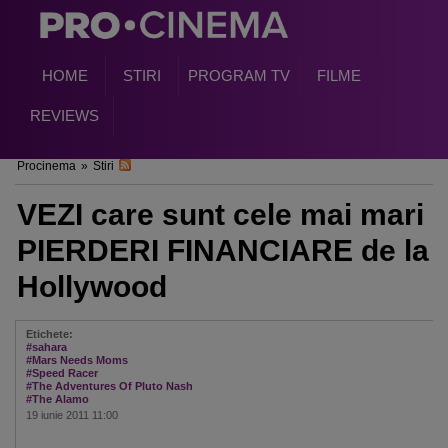
HOME
STIRI
PROGRAM TV
FILME
REVIEWS
Procinema
»
Stiri
VEZI care sunt cele mai mari
PIERDERI FINANCIARE de la
Hollywood
Etichete:
#sahara
#Mars Needs Moms
#Speed Racer
#The Adventures Of Pluto Nash
#The Alamo
19 iunie 2011 11:00