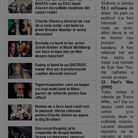
Stallone a pierdut
INVATA cum sa FACI bani!
Afaceri incredibile inspirate din
53.1 milioane
de
cazuri reale!
dolari. Se pare ca
publicul n-a fost
Charlie Sheen a divortat de cea
interesat sa-l
de-a treia sotie: cati bani va
vada pe actor,
primi Brooke Mueller in urma
altfel decat in rol
divortului!
de boxeur sau
purtator de
Dovada ca banii te fac actor:
Justin Bieber si Mark Wahlberg
bandana. A fost
vor face echipa intr-un film
relansat trei ani
despre baschet!
mai tarziu in
State sub numele
Faima si banii le-au DISTRUS
de Eye See You,
viata! Vezi aici transformarile
dar calitatea a
copiilor deveniti staruri!
ramas aceeasi.
12. Hart's War
Topul magnatilor care au bagat
(2002)
cei mai multi bani in filme:
Toata lumea il
pariuri de miliarde pentru box
iubeste pe Bruce
office!
Willis, nu? Dar nu
Reteta de a face bani cand esti
atunci cand este
la pamant: oferta colosala
serios si-si
pentru Charlie Sheen sa apara
croieste drum in
in Big Brother!
sufletele noastre.
Lasand deoparte
Discursul Regelui, arta
reputatia sa de
ciopartita de dragul banilor.
salvator al lumii,
Scena cu injuraturi, stearsa!