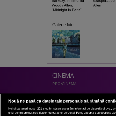
Sarkozy, in filmul lui
exasperat pe
Woody Allen,
Allen
“Midnight in Paris”
Galerie foto
CINEMA
PRO•CINEMA
DIVERTISMENT
Nouă ne pasă ca datele tale personale să rămână confi
PRO•TV
Noi și partenerii noștri
201
stocăm și/sau accesăm informații pe dispozitivul dvs., pre
unici pentru prelucrarea datelor cu caracter personal. Puteți accepta sau gestiona aleg
Romanii au talent