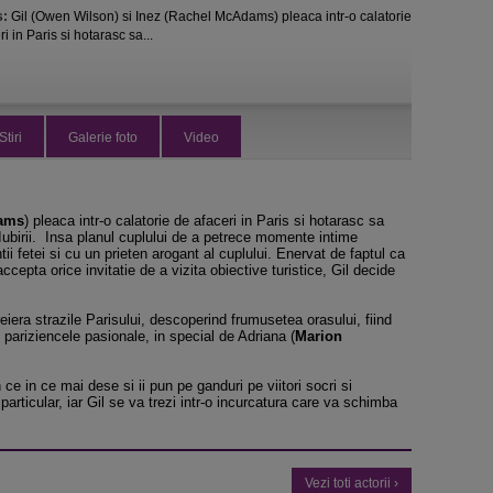
s:
Gil (Owen Wilson) si Inez (Rachel McAdams) pleaca intr-o calatorie
i in Paris si hotarasc sa...
Stiri
Galerie foto
Video
ams
) pleaca intr-o calatorie de afaceri in Paris si hotarasc sa
 Iubirii. Insa planul cuplului de a petrece momente intime
ntii fetei si cu un prieten arogant al cuplului. Enervat de faptul ca
 accepta orice invitatie de a vizita obiective turistice, Gil decide
eiera strazile Parisului, descoperind frumusetea orasului, fiind
 pariziencele pasionale, in special de Adriana (
Marion
ce in ce mai dese si ii pun pe ganduri pe viitori socri si
articular, iar Gil se va trezi intr-o incurcatura care va schimba
Vezi toti actorii ›