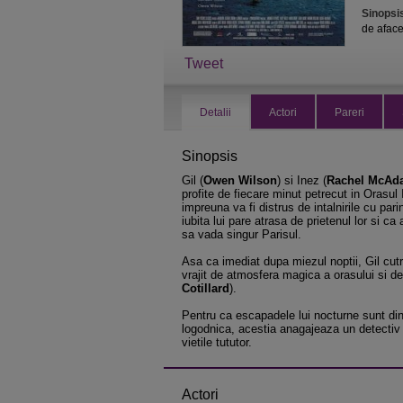
Sinopsi
de afacer
Tweet
Detalii
Actori
Pareri
Sinopsis
Gil (
Owen Wilson
) si Inez (
Rachel McAd
profite de fiecare minut petrecut in Orasul
impreuna va fi distrus de intalnirile cu pari
iubita lui pare atrasa de prietenul lor si ca
sa vada singur Parisul.
Asa ca imediat dupa miezul noptii, Gil cutr
vrajit de atmosfera magica a orasului si de
Cotillard
).
Pentru ca escapadele lui nocturne sunt din 
logodnica, acestia anagajeaza un detectiv p
vietile tututor.
Actori