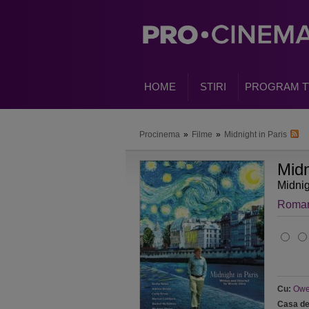
HOME
STIRI
PROGRAM T
Procinema
»
Filme
»
Midnight in Paris
Midn
Midnig
Roman
Cu:
Owe
Casa de