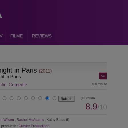
V
FILME
REVIEWS
ight in Paris
(2011)
ht in Paris
AG
tic
,
Comedie
100 minute
(13 voturi)
8.9
/10
n Wilson
,
Rachel McAdams
, Kathy Bates (I)
 productie:
Gravier Productions