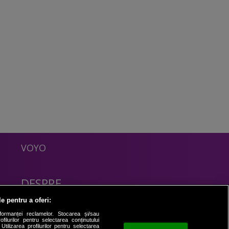
VOYO
DESPRE
Politica Confidentialitate
le pentru a oferi:
Contact
formanței reclamelor. Stocarea și/sau
filurilor pentru selectarea conținutului
Utilizarea profilurilor pentru selectarea