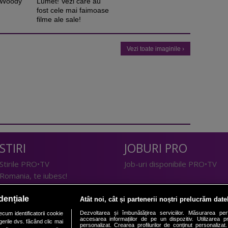
 Woody
Lumet! Vezi care au
fost cele mai faimoase
filme ale sale!
Vezi toate imaginile ›
STIRI
JOBURI PRO
Stirile PRO•TV
Job-uri disponibile PRO•TV
Romania, te iubesc!
LIFESTYLE
dențiale
Atât noi, cât și partenerii noștri prelucrăm date
TEHNOLOGIE
Doctor de Bine
Dezvoltarea și îmbunătățirea serviciilor. Măsurarea per
cum identificatorii cookie
accesarea informațiilor de pe un dispozitiv. Utilizarea pro
erile dvs. făcând clic mai
I Like IT
Acasă
personalizat. Crearea profilurilor de conținut personalizat. 