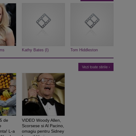
ams
Kathy Bates (I)
Tom Hiddleston
Vezi toate stirile ›
35 de
VIDEO Woody Allen,
o
Scorsese si Al Pacino,
nta! L-a
omagiu pentru Sidney