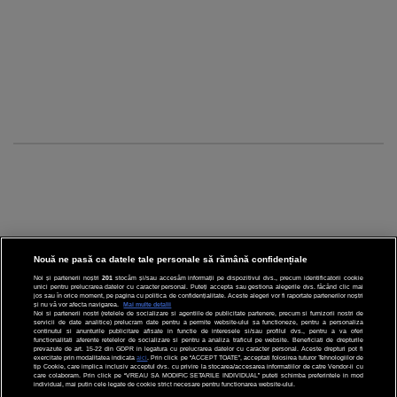
Nouă ne pasă ca datele tale personale să rămână confidențiale
Noi și partenerii noștri
201
stocăm și/sau accesăm informații pe dispozitivul dvs., precum identificatorii cookie
unici pentru prelucrarea datelor cu caracter personal. Puteți accepta sau gestiona alegerile dvs. făcând clic mai
CINEMA
jos sau în orice moment, pe pagina cu politica de confidențialitate. Aceste alegeri vor fi raportate partenerilor noștri
și nu vă vor afecta navigarea.
Mai multe detalii
Noi si partenerii nostri (retelele de socializare si agentiile de publicitate partenere, precum si furnizorii nostri de
servicii de date analitice) prelucram date pentru a permite website-ului sa functioneze, pentru a personaliza
DIVERTISMENT
continutul si anunturile publicitare afisate in functie de interesele si/sau profilul dvs., pentru a va oferi
functionalitati aferente retelelor de socializare si pentru a analiza traficul pe website. Beneficiati de drepturile
prevazute de art. 15-22 din GDPR in legatura cu prelucrarea datelor cu caracter personal. Aceste drepturi pot fi
STIRI
exercitate prin modalitatea indicata
aici
. Prin click pe “ACCEPT TOATE”, acceptati folosirea tuturor Tehnologiilor de
tip Cookie, care implica inclusiv acceptul dvs. cu privire la stocarea/accesarea informatiilor de catre Vendor-ii cu
care colaboram. Prin click pe “VREAU SA MODIFIC SETARILE INDIVIDUAL” puteti schimba preferintele in mod
TEHNOLOGIE
individual, mai putin cele legate de cookie strict necesare pentru functionarea website-ului.