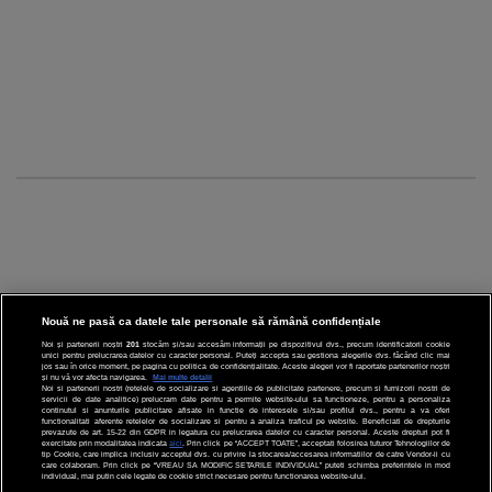
Nouă ne pasă ca datele tale personale să rămână confidențiale
Noi și partenerii noștri
201
stocăm și/sau accesăm informații pe dispozitivul dvs., precum identificatorii cookie
unici pentru prelucrarea datelor cu caracter personal. Puteți accepta sau gestiona alegerile dvs. făcând clic mai
CINEMA
jos sau în orice moment, pe pagina cu politica de confidențialitate. Aceste alegeri vor fi raportate partenerilor noștri
și nu vă vor afecta navigarea.
Mai multe detalii
Noi si partenerii nostri (retelele de socializare si agentiile de publicitate partenere, precum si furnizorii nostri de
servicii de date analitice) prelucram date pentru a permite website-ului sa functioneze, pentru a personaliza
DIVERTISMENT
continutul si anunturile publicitare afisate in functie de interesele si/sau profilul dvs., pentru a va oferi
functionalitati aferente retelelor de socializare si pentru a analiza traficul pe website. Beneficiati de drepturile
prevazute de art. 15-22 din GDPR in legatura cu prelucrarea datelor cu caracter personal. Aceste drepturi pot fi
STIRI
exercitate prin modalitatea indicata
aici
. Prin click pe “ACCEPT TOATE”, acceptati folosirea tuturor Tehnologiilor de
tip Cookie, care implica inclusiv acceptul dvs. cu privire la stocarea/accesarea informatiilor de catre Vendor-ii cu
care colaboram. Prin click pe “VREAU SA MODIFIC SETARILE INDIVIDUAL” puteti schimba preferintele in mod
TEHNOLOGIE
individual, mai putin cele legate de cookie strict necesare pentru functionarea website-ului.