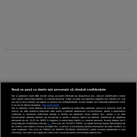
Nouă ne pasă ca datele tale personale să rămână confidențiale
Noi și partenerii noștri
201
stocăm și/sau accesăm informații pe dispozitivul dvs., precum identificatorii cookie
unici pentru prelucrarea datelor cu caracter personal. Puteți accepta sau gestiona alegerile dvs. făcând clic mai
CINEMA
jos sau în orice moment, pe pagina cu politica de confidențialitate. Aceste alegeri vor fi raportate partenerilor noștri
și nu vă vor afecta navigarea.
Mai multe detalii
Noi si partenerii nostri (retelele de socializare si agentiile de publicitate partenere, precum si furnizorii nostri de
servicii de date analitice) prelucram date pentru a permite website-ului sa functioneze, pentru a personaliza
DIVERTISMENT
continutul si anunturile publicitare afisate in functie de interesele si/sau profilul dvs., pentru a va oferi
functionalitati aferente retelelor de socializare si pentru a analiza traficul pe website. Beneficiati de drepturile
prevazute de art. 15-22 din GDPR in legatura cu prelucrarea datelor cu caracter personal. Aceste drepturi pot fi
STIRI
exercitate prin modalitatea indicata
aici
. Prin click pe “ACCEPT TOATE”, acceptati folosirea tuturor Tehnologiilor de
tip Cookie, care implica inclusiv acceptul dvs. cu privire la stocarea/accesarea informatiilor de catre Vendor-ii cu
care colaboram. Prin click pe “VREAU SA MODIFIC SETARILE INDIVIDUAL” puteti schimba preferintele in mod
TEHNOLOGIE
individual, mai putin cele legate de cookie strict necesare pentru functionarea website-ului.