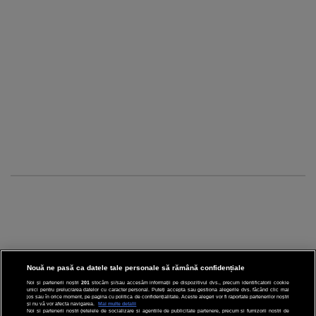
Nouă ne pasă ca datele tale personale să rămână confidențiale
Noi și partenerii noștri
201
stocăm și/sau accesăm informații pe dispozitivul dvs., precum identificatorii cookie
unici pentru prelucrarea datelor cu caracter personal. Puteți accepta sau gestiona alegerile dvs. făcând clic mai
CINEMA
jos sau în orice moment, pe pagina cu politica de confidențialitate. Aceste alegeri vor fi raportate partenerilor noștri
și nu vă vor afecta navigarea.
Mai multe detalii
Noi si partenerii nostri (retelele de socializare si agentiile de publicitate partenere, precum si furnizorii nostri de