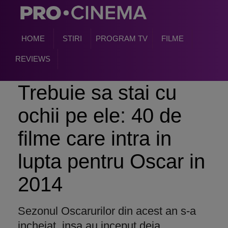
HOME
STIRI
PROGRAM TV
FILME
REVIEWS
Trebuie sa stai cu
ochii pe ele: 40 de
filme care intra in
lupta pentru Oscar in
2014
Sezonul Oscarurilor din acest an s-a
incheiat, insa au inceput deja