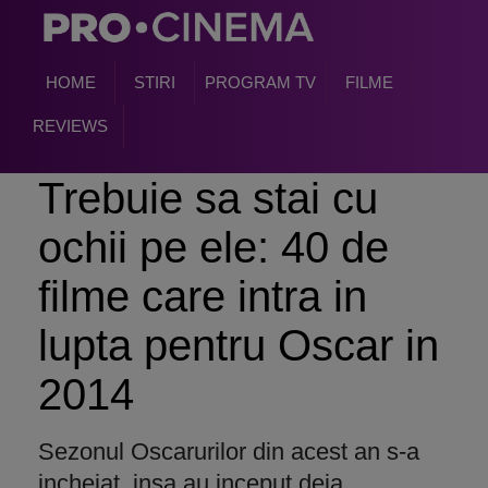
HOME
STIRI
PROGRAM TV
FILME
REVIEWS
Trebuie sa stai cu
ochii pe ele: 40 de
filme care intra in
lupta pentru Oscar in
2014
Sezonul Oscarurilor din acest an s-a
incheiat, insa au inceput deja