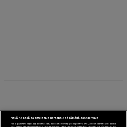
Nouă ne pasă ca datele tale personale să rămână confidențiale
Noi și partenerii noștri
201
stocăm și/sau accesăm informații pe dispozitivul dvs., precum identificatorii cookie
unici pentru prelucrarea datelor cu caracter personal. Puteți accepta sau gestiona alegerile dvs. făcând clic mai