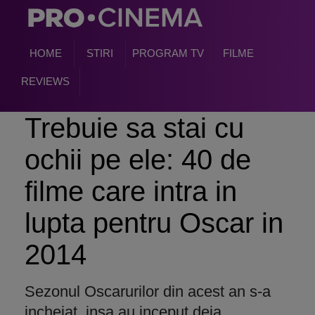
HOME
STIRI
PROGRAM TV
FILME
REVIEWS
Trebuie sa stai cu
ochii pe ele: 40 de
filme care intra in
lupta pentru Oscar in
2014
Sezonul Oscarurilor din acest an s-a
incheiat, insa au inceput deja