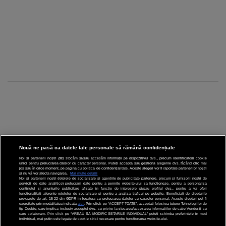
Nouă ne pasă ca datele tale personale să rămână confidențiale
Noi și partenerii noștri
201
stocăm și/sau accesăm informații pe dispozitivul dvs., precum identificatorii cookie
unici pentru prelucrarea datelor cu caracter personal. Puteți accepta sau gestiona alegerile dvs. făcând clic mai
CINEMA
jos sau în orice moment, pe pagina cu politica de confidențialitate. Aceste alegeri vor fi raportate partenerilor noștri
și nu vă vor afecta navigarea.
Mai multe detalii
Noi si partenerii nostri (retelele de socializare si agentiile de publicitate partenere, precum si furnizorii nostri de
servicii de date analitice) prelucram date pentru a permite website-ului sa functioneze, pentru a personaliza
DIVERTISMENT
continutul si anunturile publicitare afisate in functie de interesele si/sau profilul dvs., pentru a va oferi
functionalitati aferente retelelor de socializare si pentru a analiza traficul pe website. Beneficiati de drepturile
prevazute de art. 15-22 din GDPR in legatura cu prelucrarea datelor cu caracter personal. Aceste drepturi pot fi
STIRI
exercitate prin modalitatea indicata
aici
. Prin click pe “ACCEPT TOATE”, acceptati folosirea tuturor Tehnologiilor de
tip Cookie, care implica inclusiv acceptul dvs. cu privire la stocarea/accesarea informatiilor de catre Vendor-ii cu
care colaboram. Prin click pe “VREAU SA MODIFIC SETARILE INDIVIDUAL” puteti schimba preferintele in mod
TEHNOLOGIE
individual, mai putin cele legate de cookie strict necesare pentru functionarea website-ului.