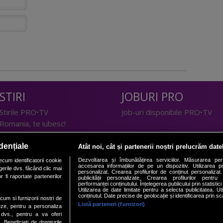
STIRI
JOBURI PRO
Stirile PRO•TV
Job-uri disponibile PRO•TV
Romania, te iubesc!
LIFESTYLE
dențiale
Atât noi, cât și partenerii noștri prelucrăm date
TEHNOLOGIE
Doctor de Bine
Dezvoltarea și îmbunătățirea serviciilor. Măsurarea per
cum identificatorii cookie
accesarea informațiilor de pe un dispozitiv. Utilizarea pro
erile dvs. făcând clic mai
I Like IT
Acasă
personalizat. Crearea profilurilor de conținut personalizat. 
 fi raportate partenerilor
publicității personalizate. Crearea profilurilor pentru
Acasă Gold
performanței conținutului. Înțelegerea publicului prin statistic
Utilizarea de date limitate pentru a selecta publicitatea. Ut
Perfecte
conținutul. Date precise de geolocație și identificarea prin sc
ecum si furnizorii nostri de
SPORT
DeBarbati
Listă parteneri (furnizori)
eze, pentru a personaliza
l dvs., pentru a va oferi
Foodstory
Sport.ro
. Beneficiati de drepturile