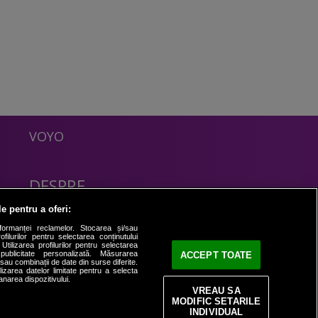
VOYO
DESPRE
Politica Confidentialitate
le pentru a oferi:
Contact
formanței reclamelor. Stocarea și/sau
filurilor pentru selectarea conținutului
Utilizarea profilurilor pentru selectarea
 publicitate personalizată. Măsurarea
ACCEPT TOATE
i sau combinații de date din surse diferite.
ilizarea datelor limitate pentru a selecta
anarea dispozitivului.
VREAU SA
MODIFIC SETARILE
INDIVIDUAL