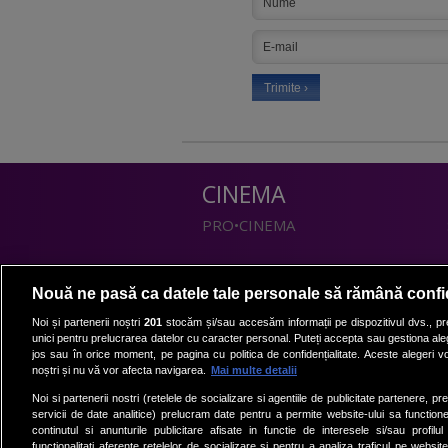
CINEMA
PRO•CINEMA
DIVERTISMENT
Nouă ne pasă ca datele tale personale să rămână confi
PRO•TV
Noi și partenerii noștri
201
stocăm și/sau accesăm informații pe dispozitivul dvs., pre
unici pentru prelucrarea datelor cu caracter personal. Puteți accepta sau gestiona aleg
Romanii au talent
jos sau în orice moment, pe pagina cu politica de confidențialitate. Aceste alegeri vor
Vocea Romaniei
noștri și nu vă vor afecta navigarea.
Mai multe detalii
Las Fierbinti
Noi si partenerii nostri (retelele de socializare si agentiile de publicitate partenere, pr
La Maruta
servicii de date analitice) prelucram date pentru a permite website-ului sa function
continutul si anunturile publicitare afisate in functie de interesele si/sau profilu
Apropo TV
functionalitati aferente retelelor de socializare si pentru a analiza traficul pe website