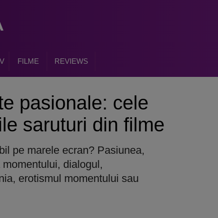
V
FILME
REVIEWS
e pasionale: cele
e saruturi din filme
il pe marele ecran? Pasiunea,
 momentului, dialogul,
tenia, erotismul momentului sau