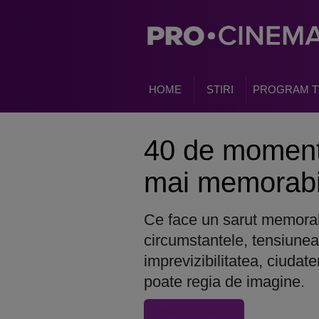
HOME
STIRI
PROGRAM T
40 de moment
mai memorabil
Ce face un sarut memorab
circumstantele, tensiunea
imprevizibilitatea, ciuda
poate regia de imagine.
« Inapoi la articol