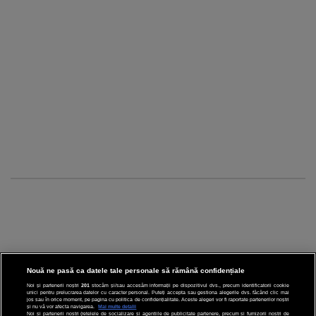
Nouă ne pasă ca datele tale personale să rămână confidențiale
Noi și partenerii noștri
201
stocăm și/sau accesăm informații pe dispozitivul dvs., precum identificatorii cookie
unici pentru prelucrarea datelor cu caracter personal. Puteți accepta sau gestiona alegerile dvs. făcând clic mai
CINEMA
jos sau în orice moment, pe pagina cu politica de confidențialitate. Aceste alegeri vor fi raportate partenerilor noștri
și nu vă vor afecta navigarea.
Mai multe detalii
Noi si partenerii nostri (retelele de socializare si agentiile de publicitate partenere, precum si furnizorii nostri de