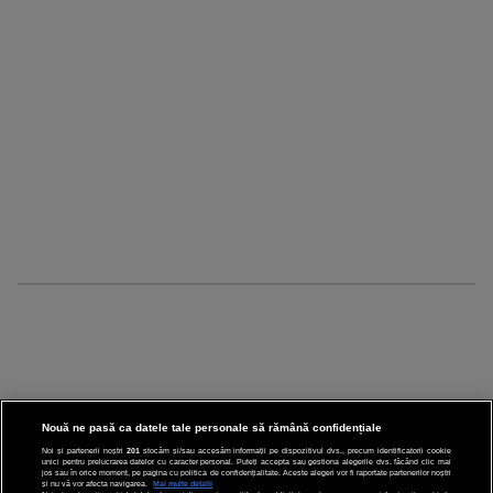
Nouă ne pasă ca datele tale personale să rămână confidențiale
Noi și partenerii noștri
201
stocăm și/sau accesăm informații pe dispozitivul dvs., precum identificatorii cookie
unici pentru prelucrarea datelor cu caracter personal. Puteți accepta sau gestiona alegerile dvs. făcând clic mai
CINEMA
jos sau în orice moment, pe pagina cu politica de confidențialitate. Aceste alegeri vor fi raportate partenerilor noștri
și nu vă vor afecta navigarea.
Mai multe detalii