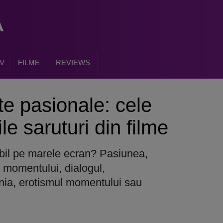
V
FILME
REVIEWS
e pasionale: cele
e saruturi din filme
il pe marele ecran? Pasiunea,
 momentului, dialogul,
tenia, erotismul momentului sau