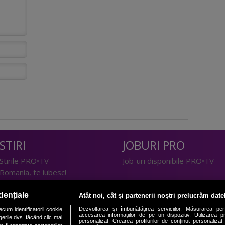
STIRI
JOBURI PRO
Stirile PRO•TV
Job-uri disponibile PRO•TV
Romania, te iubesc!
LIFESTYLE
dențiale
Atât noi, cât și partenerii noștri prelucrăm date
TEHNOLOGIE
Doctor de Bine
Dezvoltarea și îmbunătățirea serviciilor. Măsurarea per
cum identificatorii cookie
accesarea informațiilor de pe un dispozitiv. Utilizarea pro
erile dvs. făcând clic mai
I Like IT
Acasă
personalizat. Crearea profilurilor de conținut personalizat. 