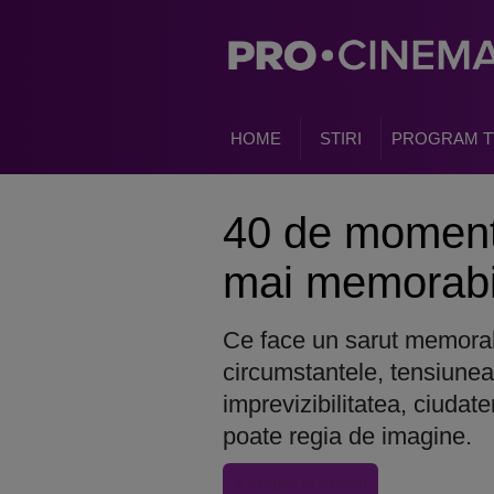
HOME
STIRI
PROGRAM T
40 de moment
mai memorabil
Ce face un sarut memorab
circumstantele, tensiunea
imprevizibilitatea, ciuda
poate regia de imagine.
« Inapoi la articol