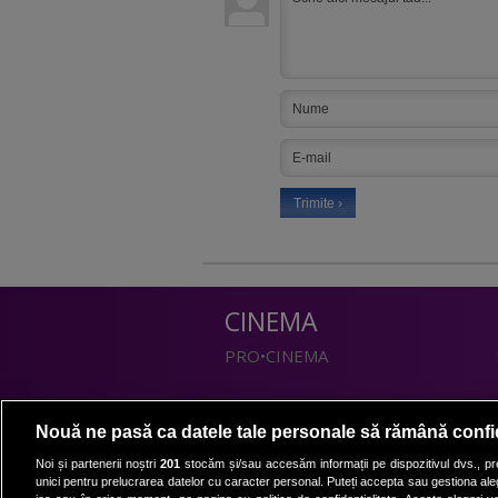
CINEMA
PRO•CINEMA
DIVERTISMENT
Nouă ne pasă ca datele tale personale să rămână confi
PRO•TV
Noi și partenerii noștri
201
stocăm și/sau accesăm informații pe dispozitivul dvs., pre
unici pentru prelucrarea datelor cu caracter personal. Puteți accepta sau gestiona aleg
Romanii au talent