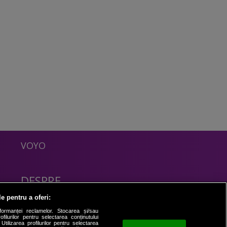
VOYO
DESPRE
Politica Confidentialitate
le pentru a oferi:
Contact
formanței reclamelor. Stocarea și/sau
filurilor pentru selectarea conținutului
Utilizarea profilurilor pentru selectarea