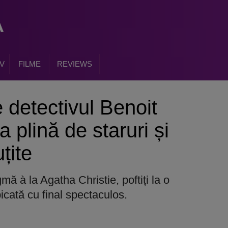
V
FILME
REVIEWS
 detectivul Benoit
 plină de staruri și
țite
ă à la Agatha Christie, poftiți la o
cată cu final spectaculos.