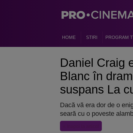
HOME
STIRI
PROGRAM T
Daniel Craig e
Blanc în drama
suspans La cu
Dacă vă era dor de o enigm
seară cu o poveste alambi
« Inapoi la articol