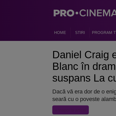
HOME
STIRI
PROGRAM T
Daniel Craig e
Blanc în drama
suspans La cu
Dacă vă era dor de o enigm
seară cu o poveste alambi
« Inapoi la articol