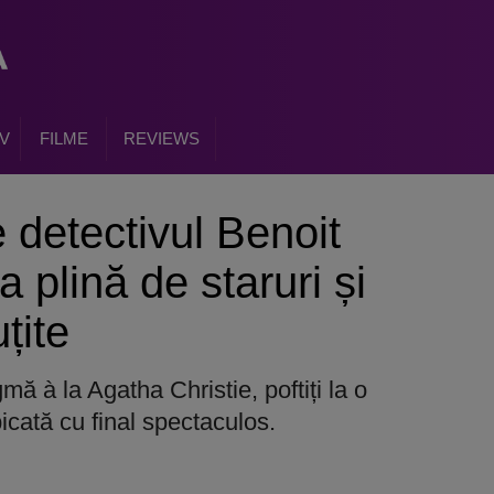
V
FILME
REVIEWS
 detectivul Benoit
 plină de staruri și
țite
ă à la Agatha Christie, poftiți la o
cată cu final spectaculos.