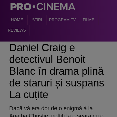
HOME
STIRI
PROGRAM TV
FILME
REVIEWS
Daniel Craig e
detectivul Benoit
Blanc în drama plină
de staruri și suspans
La cuțite
Dacă vă era dor de o enigmă à la
Agatha Christie, poftiți la o seară cu o