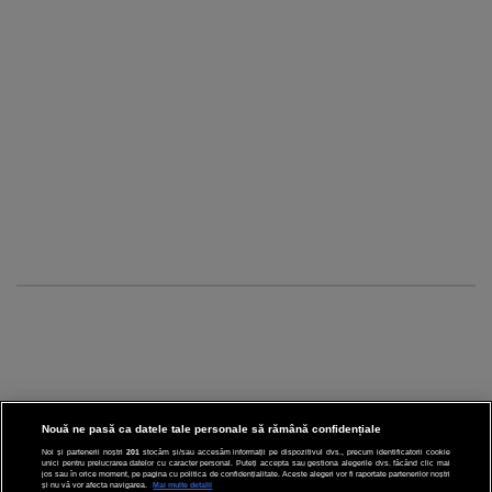
Nouă ne pasă ca datele tale personale să rămână confidențiale
Noi și partenerii noștri
201
stocăm și/sau accesăm informații pe dispozitivul dvs., precum identificatorii cookie
unici pentru prelucrarea datelor cu caracter personal. Puteți accepta sau gestiona alegerile dvs. făcând clic mai
CINEMA
jos sau în orice moment, pe pagina cu politica de confidențialitate. Aceste alegeri vor fi raportate partenerilor noștri
și nu vă vor afecta navigarea.
Mai multe detalii