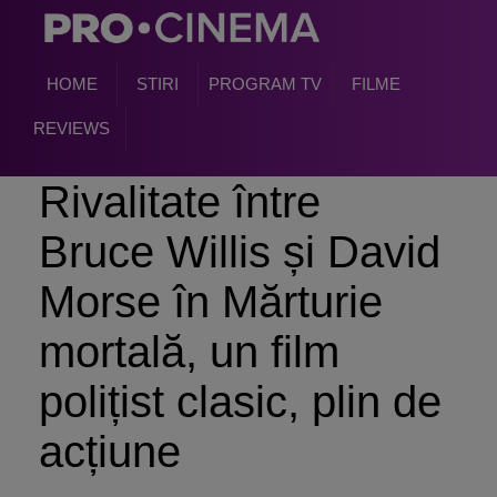
HOME
STIRI
PROGRAM TV
FILME
REVIEWS
Rivalitate între
Bruce Willis și David
Morse în Mărturie
mortală, un film
polițist clasic, plin de
acțiune