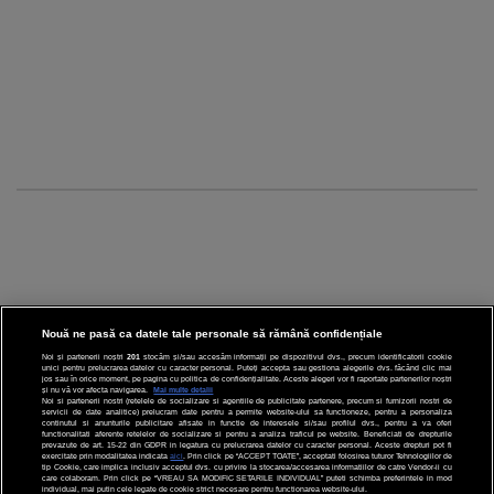
Nouă ne pasă ca datele tale personale să rămână confidențiale
Noi și partenerii noștri
201
stocăm și/sau accesăm informații pe dispozitivul dvs., precum identificatorii cookie
unici pentru prelucrarea datelor cu caracter personal. Puteți accepta sau gestiona alegerile dvs. făcând clic mai
CINEMA
jos sau în orice moment, pe pagina cu politica de confidențialitate. Aceste alegeri vor fi raportate partenerilor noștri
și nu vă vor afecta navigarea.
Mai multe detalii
Noi si partenerii nostri (retelele de socializare si agentiile de publicitate partenere, precum si furnizorii nostri de
servicii de date analitice) prelucram date pentru a permite website-ului sa functioneze, pentru a personaliza
DIVERTISMENT
continutul si anunturile publicitare afisate in functie de interesele si/sau profilul dvs., pentru a va oferi
functionalitati aferente retelelor de socializare si pentru a analiza traficul pe website. Beneficiati de drepturile
prevazute de art. 15-22 din GDPR in legatura cu prelucrarea datelor cu caracter personal. Aceste drepturi pot fi
STIRI
exercitate prin modalitatea indicata
aici
. Prin click pe “ACCEPT TOATE”, acceptati folosirea tuturor Tehnologiilor de
tip Cookie, care implica inclusiv acceptul dvs. cu privire la stocarea/accesarea informatiilor de catre Vendor-ii cu
care colaboram. Prin click pe “VREAU SA MODIFIC SETARILE INDIVIDUAL” puteti schimba preferintele in mod
TEHNOLOGIE
individual, mai putin cele legate de cookie strict necesare pentru functionarea website-ului.