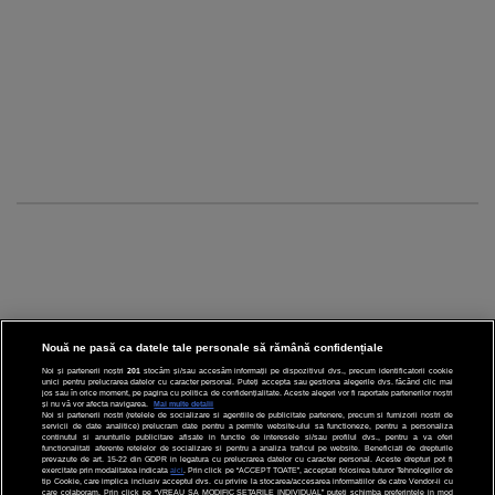
Nouă ne pasă ca datele tale personale să rămână confidențiale
Noi și partenerii noștri
201
stocăm și/sau accesăm informații pe dispozitivul dvs., precum identificatorii cookie
unici pentru prelucrarea datelor cu caracter personal. Puteți accepta sau gestiona alegerile dvs. făcând clic mai
CINEMA
jos sau în orice moment, pe pagina cu politica de confidențialitate. Aceste alegeri vor fi raportate partenerilor noștri
și nu vă vor afecta navigarea.
Mai multe detalii
Noi si partenerii nostri (retelele de socializare si agentiile de publicitate partenere, precum si furnizorii nostri de
servicii de date analitice) prelucram date pentru a permite website-ului sa functioneze, pentru a personaliza
DIVERTISMENT
continutul si anunturile publicitare afisate in functie de interesele si/sau profilul dvs., pentru a va oferi
functionalitati aferente retelelor de socializare si pentru a analiza traficul pe website. Beneficiati de drepturile
prevazute de art. 15-22 din GDPR in legatura cu prelucrarea datelor cu caracter personal. Aceste drepturi pot fi
STIRI
exercitate prin modalitatea indicata
aici
. Prin click pe “ACCEPT TOATE”, acceptati folosirea tuturor Tehnologiilor de
tip Cookie, care implica inclusiv acceptul dvs. cu privire la stocarea/accesarea informatiilor de catre Vendor-ii cu
care colaboram. Prin click pe “VREAU SA MODIFIC SETARILE INDIVIDUAL” puteti schimba preferintele in mod