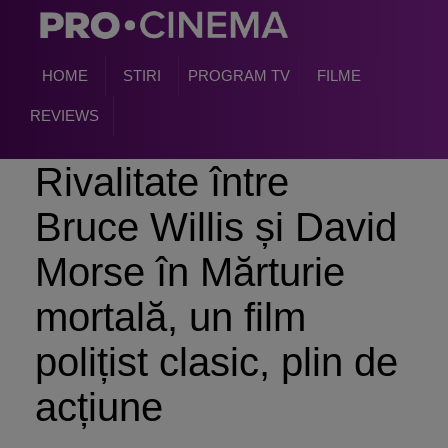
HOME
STIRI
PROGRAM TV
FILME
REVIEWS
Rivalitate între
Bruce Willis și David
Morse în Mărturie
mortală, un film
polițist clasic, plin de
acțiune