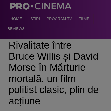
HOME
STIRI
PROGRAM TV
FILME
REVIEWS
Rivalitate între
Bruce Willis și David
Morse în Mărturie
mortală, un film
polițist clasic, plin de
acțiune