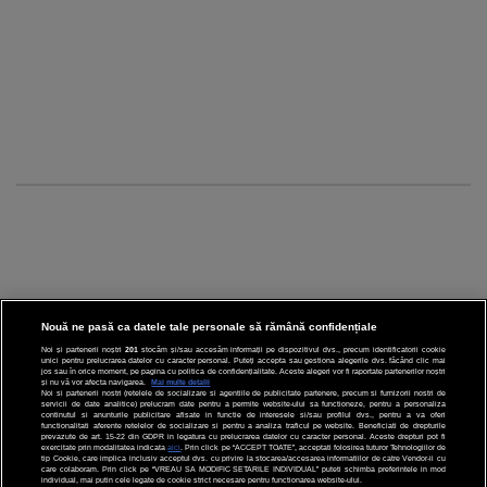
Nouă ne pasă ca datele tale personale să rămână confidențiale
Noi și partenerii noștri
201
stocăm și/sau accesăm informații pe dispozitivul dvs., precum identificatorii cookie
unici pentru prelucrarea datelor cu caracter personal. Puteți accepta sau gestiona alegerile dvs. făcând clic mai
CINEMA
jos sau în orice moment, pe pagina cu politica de confidențialitate. Aceste alegeri vor fi raportate partenerilor noștri
și nu vă vor afecta navigarea.
Mai multe detalii
Noi si partenerii nostri (retelele de socializare si agentiile de publicitate partenere, precum si furnizorii nostri de
servicii de date analitice) prelucram date pentru a permite website-ului sa functioneze, pentru a personaliza
DIVERTISMENT
continutul si anunturile publicitare afisate in functie de interesele si/sau profilul dvs., pentru a va oferi
functionalitati aferente retelelor de socializare si pentru a analiza traficul pe website. Beneficiati de drepturile
prevazute de art. 15-22 din GDPR in legatura cu prelucrarea datelor cu caracter personal. Aceste drepturi pot fi
STIRI
exercitate prin modalitatea indicata
aici
. Prin click pe “ACCEPT TOATE”, acceptati folosirea tuturor Tehnologiilor de
tip Cookie, care implica inclusiv acceptul dvs. cu privire la stocarea/accesarea informatiilor de catre Vendor-ii cu
care colaboram. Prin click pe “VREAU SA MODIFIC SETARILE INDIVIDUAL” puteti schimba preferintele in mod
TEHNOLOGIE
individual, mai putin cele legate de cookie strict necesare pentru functionarea website-ului.