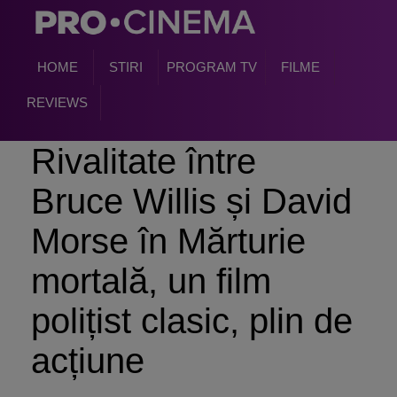
HOME
STIRI
PROGRAM TV
FILME
REVIEWS
Rivalitate între
Bruce Willis și David
Morse în Mărturie
mortală, un film
polițist clasic, plin de
acțiune