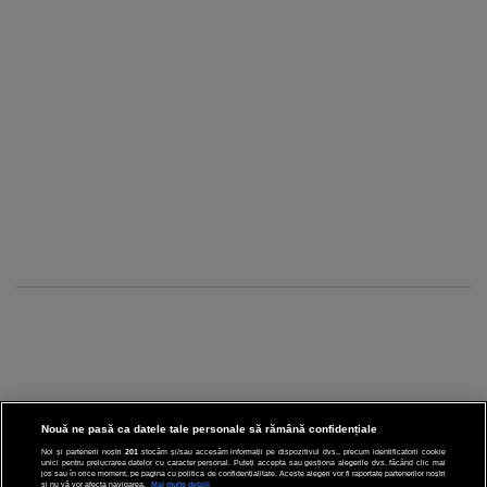
Nouă ne pasă ca datele tale personale să rămână confidențiale
Noi și partenerii noștri
201
stocăm și/sau accesăm informații pe dispozitivul dvs., precum identificatorii cookie
unici pentru prelucrarea datelor cu caracter personal. Puteți accepta sau gestiona alegerile dvs. făcând clic mai
CINEMA
jos sau în orice moment, pe pagina cu politica de confidențialitate. Aceste alegeri vor fi raportate partenerilor noștri
și nu vă vor afecta navigarea.
Mai multe detalii