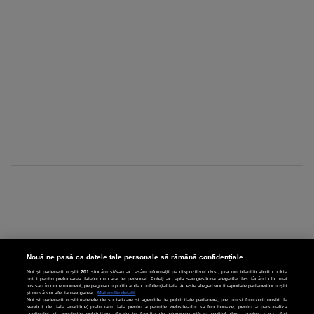
Nouă ne pasă ca datele tale personale să rămână confidențiale
Noi și partenerii noștri
201
stocăm și/sau accesăm informații pe dispozitivul dvs., precum identificatorii cookie
unici pentru prelucrarea datelor cu caracter personal. Puteți accepta sau gestiona alegerile dvs. făcând clic mai
CINEMA
jos sau în orice moment, pe pagina cu politica de confidențialitate. Aceste alegeri vor fi raportate partenerilor noștri
și nu vă vor afecta navigarea.
Mai multe detalii
Noi si partenerii nostri (retelele de socializare si agentiile de publicitate partenere, precum si furnizorii nostri de
servicii de date analitice) prelucram date pentru a permite website-ului sa functioneze, pentru a personaliza
DIVERTISMENT
continutul si anunturile publicitare afisate in functie de interesele si/sau profilul dvs., pentru a va oferi