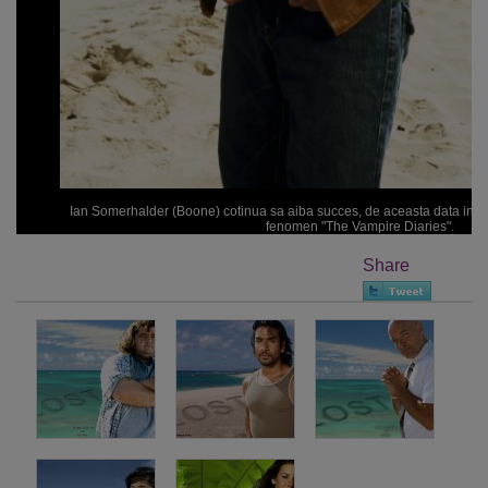
Ian Somerhalder (Boone) cotinua sa aiba succes, de aceasta data in rol 
fenomen "The Vampire Diaries".
Share