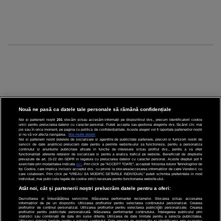
Nouă ne pasă ca datele tale personale să rămână confidențiale
Noi și partenerii noștri
201
stocăm și/sau accesăm informații pe dispozitivul dvs., precum identificatorii cookie
unici pentru prelucrarea datelor cu caracter personal. Puteți accepta sau gestiona alegerile dvs. făcând clic mai
CINEMA
jos sau în orice moment, pe pagina cu politica de confidențialitate. Aceste alegeri vor fi raportate partenerilor noștri
și nu vă vor afecta navigarea.
Mai multe detalii
Noi si partenerii nostri (retelele de socializare si agentiile de publicitate partenere, precum si furnizorii nostri de
servicii de date analitice) prelucram date pentru a permite website-ului sa functioneze, pentru a personaliza
DIVERTISMENT
continutul si anunturile publicitare afisate in functie de interesele si/sau profilul dvs., pentru a va oferi
functionalitati aferente retelelor de socializare si pentru a analiza traficul pe website. Beneficiati de drepturile
prevazute de art. 15-22 din GDPR in legatura cu prelucrarea datelor cu caracter personal. Aceste drepturi pot fi
STIRI
exercitate prin modalitatea indicata
aici
. Prin click pe “ACCEPT TOATE”, acceptati folosirea tuturor Tehnologiilor de
tip Cookie, care implica inclusiv acceptul dvs. cu privire la stocarea/accesarea informatiilor de catre Vendor-ii cu
care colaboram. Prin click pe “VREAU SA MODIFIC SETARILE INDIVIDUAL” puteti schimba preferintele in mod
TEHNOLOGIE
individual, mai putin cele legate de cookie strict necesare pentru functionarea website-ului.
Atât noi, cât și partenerii noștri prelucrăm datele pentru a oferi:
SPORT
Dezvoltarea și îmbunătățirea serviciilor. Măsurarea performanței reclamelor. Stocarea și/sau accesarea
informațiilor de pe un dispozitiv. Utilizarea profilurilor pentru selectarea conținutului personalizat. Crearea
JOBURI PRO
profilurilor de conținut personalizat. Utilizarea profilurilor pentru selectarea publicității personalizate. Crearea
profilurilor pentru publicitate personalizată. Măsurarea performanței conținutului. Înțelegerea publicului prin
statistici sau combinații de date din surse diferite. Utilizarea de date limitate pentru a selecta publicitatea.
Utilizarea datelor limitate pentru a selecta conținutul. Date precise de geolocație și identificarea prin scanarea